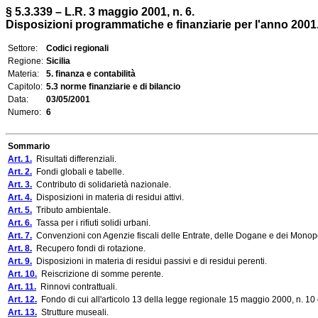
§ 5.3.339 – L.R. 3 maggio 2001, n. 6.
Disposizioni programmatiche e finanziarie per l'anno 2001
Settore:
Codici regionali
Regione:
Sicilia
Materia:
5. finanza e contabilità
Capitolo:
5.3 norme finanziarie e di bilancio
Data:
03/05/2001
Numero:
6
Sommario
Art. 1.
Risultati differenziali.
Art. 2.
Fondi globali e tabelle.
Art. 3.
Contributo di solidarietà nazionale.
Art. 4.
Disposizioni in materia di residui attivi.
Art. 5.
Tributo ambientale.
Art. 6.
Tassa per i rifiuti solidi urbani.
Art. 7.
Convenzioni con Agenzie fiscali delle Entrate, delle Dogane e dei Monop
Art. 8.
Recupero fondi di rotazione.
Art. 9.
Disposizioni in materia di residui passivi e di residui perenti.
Art. 10.
Reiscrizione di somme perente.
Art. 11.
Rinnovi contrattuali.
Art. 12.
Fondo di cui all'articolo 13 della legge regionale 15 maggio 2000, n. 10 e
Art. 13.
Strutture museali.