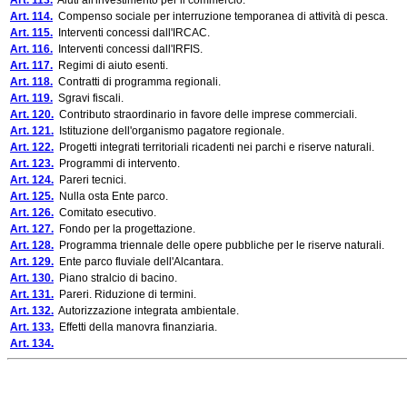
Art. 113.
Aiuti all'investimento per il commercio.
Art. 114.
Compenso sociale per interruzione temporanea di attività di pesca.
Art. 115.
Interventi concessi dall'IRCAC.
Art. 116.
Interventi concessi dall'IRFIS.
Art. 117.
Regimi di aiuto esenti.
Art. 118.
Contratti di programma regionali.
Art. 119.
Sgravi fiscali.
Art. 120.
Contributo straordinario in favore delle imprese commerciali.
Art. 121.
Istituzione dell'organismo pagatore regionale.
Art. 122.
Progetti integrati territoriali ricadenti nei parchi e riserve naturali.
Art. 123.
Programmi di intervento.
Art. 124.
Pareri tecnici.
Art. 125.
Nulla osta Ente parco.
Art. 126.
Comitato esecutivo.
Art. 127.
Fondo per la progettazione.
Art. 128.
Programma triennale delle opere pubbliche per le riserve naturali.
Art. 129.
Ente parco fluviale dell'Alcantara.
Art. 130.
Piano stralcio di bacino.
Art. 131.
Pareri. Riduzione di termini.
Art. 132.
Autorizzazione integrata ambientale.
Art. 133.
Effetti della manovra finanziaria.
Art. 134.