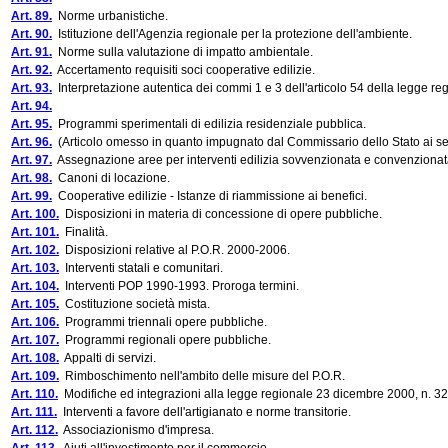
Art. 89.
Norme urbanistiche.
Art. 90.
Istituzione dell'Agenzia regionale per la protezione dell'ambiente.
Art. 91.
Norme sulla valutazione di impatto ambientale.
Art. 92.
Accertamento requisiti soci cooperative edilizie.
Art. 93.
Interpretazione autentica dei commi 1 e 3 dell'articolo 54 della legge re
Art. 94.
Art. 95.
Programmi sperimentali di edilizia residenziale pubblica.
Art. 96.
(Articolo omesso in quanto impugnato dal Commissario dello Stato ai sensi
Art. 97.
Assegnazione aree per interventi edilizia sovvenzionata e convenzionat
Art. 98.
Canoni di locazione.
Art. 99.
Cooperative edilizie - Istanze di riammissione ai benefici.
Art. 100.
Disposizioni in materia di concessione di opere pubbliche.
Art. 101.
Finalità.
Art. 102.
Disposizioni relative al P.O.R. 2000-2006.
Art. 103.
Interventi statali e comunitari.
Art. 104.
Interventi POP 1990-1993. Proroga termini.
Art. 105.
Costituzione società mista.
Art. 106.
Programmi triennali opere pubbliche.
Art. 107.
Programmi regionali opere pubbliche.
Art. 108.
Appalti di servizi.
Art. 109.
Rimboschimento nell'ambito delle misure del P.O.R.
Art. 110.
Modifiche ed integrazioni alla legge regionale 23 dicembre 2000, n. 32
Art. 111.
Interventi a favore dell'artigianato e norme transitorie.
Art. 112.
Associazionismo d'impresa.