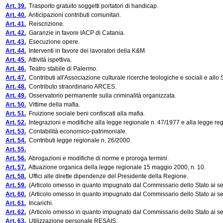
Art. 39.
Trasporto gratuito soggetti portatori di handicap.
Art. 40.
Anticipazioni contributi comunitari.
Art. 41.
Reiscrizione.
Art. 42.
Garanzie in favore IACP di Catania.
Art. 43.
Esecuzione opere.
Art. 44.
Interventi in favore dei lavoratori della K&M.
Art. 45.
Attività ispettiva.
Art. 46.
Teatro stabile di Palermo.
Art. 47.
Contributi all'Associazione culturale ricerche teologiche e sociali e allo
Art. 48.
Contributo straordinario ARCES.
Art. 49.
Osservatorio permanente sulla criminalità organizzata.
Art. 50.
Vittime della mafia.
Art. 51.
Fruizione sociale beni confiscati alla mafia.
Art. 52.
Integrazioni e modifiche alla legge regionale n. 47/1977 e alla legge re
Art. 53.
Contabilità economico-patrimoniale.
Art. 54.
Contributi legge regionale n. 26/2000.
Art. 55.
Art. 56.
Abrogazioni e modifiche di norme e proroga termini.
Art. 57.
Attuazione organica della legge regionale 15 maggio 2000, n. 10.
Art. 58.
Uffici alle dirette dipendenze del Presidente della Regione.
Art. 59.
(Articolo omesso in quanto impugnato dal Commissario dello Stato ai sensi
Art. 60.
(Articolo omesso in quanto impugnato dal Commissario dello Stato ai sensi
Art. 61.
Incarichi.
Art. 62.
(Articolo omesso in quanto impugnato dal Commissario dello Stato ai sensi
Art. 63.
Utilizzazione personale RESAIS.