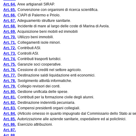
Art. 64.
Aree artigianali SIRAP.
Art. 65.
Convenzione con organismi di ricerca scientifica.
Art. 66.
CIAPI di Palermo e Priolo.
Art. 67.
Adeguamento strutture sanitarie.
Art. 68.
Incidente di mare al largo delle coste di Marina di Avola.
Art. 69.
Acquisizione beni mobili ed immobili
Art. 70.
Utilizzo beni immobili.
Art. 71.
Collegamenti isole minori.
Art. 72.
Contributi ASI.
Art. 73.
Controlli ASI.
Art. 74.
Contributi trasporti turistici.
Art. 75.
Garanzie soci cooperative.
Art. 76.
Cessione di crediti nel settore agricolo.
Art. 77.
Destinazione saldi liquidazione enti economici.
Art. 78.
Svolgimento attività informatiche.
Art. 79.
Collegio revisori dei conti.
Art. 80.
Gestione unificata delle spese.
Art. 81.
Contributi per la formazione civile degli alunni.
Art. 82.
Destinazione indennità pecuniaria.
Art. 83.
Compensi presidenti organi collegiali.
Art. 84.
(Articolo omesso in quanto impugnato dal Commissario dello Stato ai sensi
Art. 85.
Autorizzazione alle aziende sanitarie, ospedaliere ed ai policlinici.
Art. 86.
Esercizio attribuzioni.
Art. 87.
Art. 88.