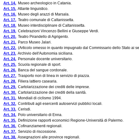
Art. 14.
Museo archeologico in Catania.
Art. 15.
Atlante linguistico.
Art. 16.
Museo degli arazzi di Marsala.
Art. 17.
Teatro comunale di Caltanissetta.
Art. 18.
Museo interdisciplinare di Caltanissetta.
Art. 19.
Celebrazioni Vincenzo Bellini e Giuseppe Verdi.
Art. 20.
Teatro Pirandello di Agrigento.
Art. 21.
Parco Museo Jalari.
Art. 22.
(Articolo omesso in quanto impugnato dal Commissario dello Stato ai sensi
Art. 23.
Archivio dell'Autonomia siciliana.
Art. 24.
Personale docente universitario.
Art. 25.
Scuola regionale di sport.
Art. 26.
Banca del sangue cordonale.
Art. 27.
Trasporto non di linea in servizio di piazza.
Art. 28.
Filiera lattiero casearia.
Art. 29.
Cartolarizzazione dei crediti delle imprese.
Art. 30.
Cartolarizzazione dei crediti della sanità.
Art. 31.
Mondiali di ciclismo 1994.
Art. 32.
Contributi agli esercenti autoservizi pubblici locali.
Art. 33.
Cerisdi.
Art. 34.
Polo universitario di Enna.
Art. 35.
Definizione rapporti economici Regione-Università di Palermo.
Art. 36.
Cofinanziamenti regionali.
Art. 37.
Servizio di riscossione.
Art. 38.
Assegnazioni alle province regionali.