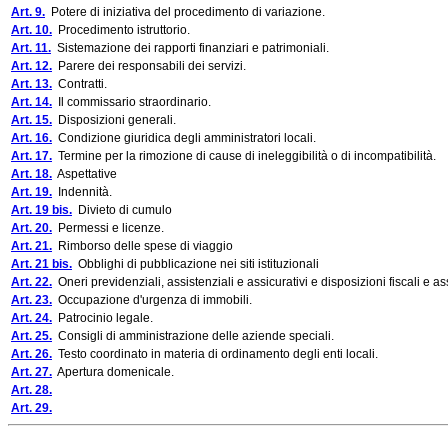
Art. 9.
Potere di iniziativa del procedimento di variazione.
Art. 10.
Procedimento istruttorio.
Art. 11.
Sistemazione dei rapporti finanziari e patrimoniali.
Art. 12.
Parere dei responsabili dei servizi.
Art. 13.
Contratti.
Art. 14.
Il commissario straordinario.
Art. 15.
Disposizioni generali.
Art. 16.
Condizione giuridica degli amministratori locali.
Art. 17.
Termine per la rimozione di cause di ineleggibilità o di incompatibilità.
Art. 18.
Aspettative
Art. 19.
Indennità.
Art. 19 bis.
Divieto di cumulo
Art. 20.
Permessi e licenze.
Art. 21.
Rimborso delle spese di viaggio
Art. 21 bis.
Obblighi di pubblicazione nei siti istituzionali
Art. 22.
Oneri previdenziali, assistenziali e assicurativi e disposizioni fiscali e as
Art. 23.
Occupazione d'urgenza di immobili.
Art. 24.
Patrocinio legale.
Art. 25.
Consigli di amministrazione delle aziende speciali.
Art. 26.
Testo coordinato in materia di ordinamento degli enti locali.
Art. 27.
Apertura domenicale.
Art. 28.
Art. 29.