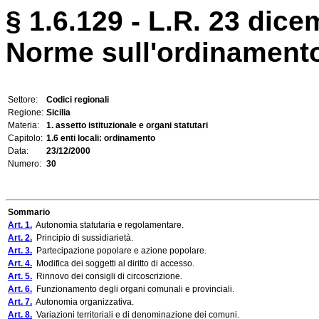
§ 1.6.129 - L.R. 23 dice
Norme sull'ordinamento 
Settore:
Codici regionali
Regione:
Sicilia
Materia:
1. assetto istituzionale e organi statutari
Capitolo:
1.6 enti locali: ordinamento
Data:
23/12/2000
Numero:
30
Sommario
Art. 1.
Autonomia statutaria e regolamentare.
Art. 2.
Principio di sussidiarietà.
Art. 3.
Partecipazione popolare e azione popolare.
Art. 4.
Modifica dei soggetti al diritto di accesso.
Art. 5.
Rinnovo dei consigli di circoscrizione.
Art. 6.
Funzionamento degli organi comunali e provinciali.
Art. 7.
Autonomia organizzativa.
Art. 8.
Variazioni territoriali e di denominazione dei comuni.