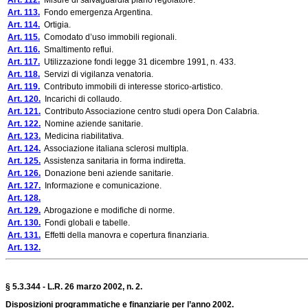
Art. 112.
Misure di salvaguardia piano regolatore.
Art. 113.
Fondo emergenza Argentina.
Art. 114.
Ortigia.
Art. 115.
Comodato d’uso immobili regionali.
Art. 116.
Smaltimento reflui.
Art. 117.
Utilizzazione fondi legge 31 dicembre 1991, n. 433.
Art. 118.
Servizi di vigilanza venatoria.
Art. 119.
Contributo immobili di interesse storico-artistico.
Art. 120.
Incarichi di collaudo.
Art. 121.
Contributo Associazione centro studi opera Don Calabria.
Art. 122.
Nomine aziende sanitarie.
Art. 123.
Medicina riabilitativa.
Art. 124.
Associazione italiana sclerosi multipla.
Art. 125.
Assistenza sanitaria in forma indiretta.
Art. 126.
Donazione beni aziende sanitarie.
Art. 127.
Informazione e comunicazione.
Art. 128.
Art. 129.
Abrogazione e modifiche di norme.
Art. 130.
Fondi globali e tabelle.
Art. 131.
Effetti della manovra e copertura finanziaria.
Art. 132.
§ 5.3.344 - L.R. 26 marzo 2002, n. 2.
Disposizioni programmatiche e finanziarie per l’anno 2002.