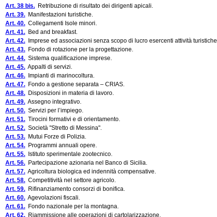
Art. 38 bis.
Retribuzione di risultato dei dirigenti apicali.
Art. 39.
Manifestazioni turistiche.
Art. 40.
Collegamenti Isole minori.
Art. 41.
Bed and breakfast.
Art. 42.
Imprese ed associazioni senza scopo di lucro esercenti attività turistiche
Art. 43.
Fondo di rotazione per la progettazione.
Art. 44.
Sistema qualificazione imprese.
Art. 45.
Appalti di servizi.
Art. 46.
Impianti di marinocoltura.
Art. 47.
Fondo a gestione separata – CRIAS.
Art. 48.
Disposizioni in materia di lavoro.
Art. 49.
Assegno integrativo.
Art. 50.
Servizi per l’impiego.
Art. 51.
Tirocini formativi e di orientamento.
Art. 52.
Società "Stretto di Messina".
Art. 53.
Mutui Forze di Polizia.
Art. 54.
Programmi annuali opere.
Art. 55.
Istituto sperimentale zootecnico.
Art. 56.
Partecipazione azionaria nel Banco di Sicilia.
Art. 57.
Agricoltura biologica ed indennità compensative.
Art. 58.
Competitività nel settore agricolo.
Art. 59.
Rifinanziamento consorzi di bonifica.
Art. 60.
Agevolazioni fiscali.
Art. 61.
Fondo nazionale per la montagna.
Art. 62.
Riammissione alle operazioni di cartolarizzazione.