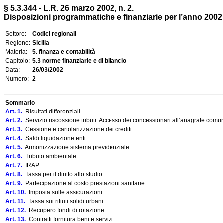
§ 5.3.344 - L.R. 26 marzo 2002, n. 2.
Disposizioni programmatiche e finanziarie per l’anno 2002
Settore:
Codici regionali
Regione:
Sicilia
Materia:
5. finanza e contabilità
Capitolo:
5.3 norme finanziarie e di bilancio
Data:
26/03/2002
Numero:
2
Sommario
Art. 1.
Risultati differenziali.
Art. 2.
Servizio riscossione tributi. Accesso dei concessionari all’anagrafe comu
Art. 3.
Cessione e cartolarizzazione dei crediti.
Art. 4.
Saldi liquidazione enti.
Art. 5.
Armonizzazione sistema previdenziale.
Art. 6.
Tributo ambientale.
Art. 7.
IRAP.
Art. 8.
Tassa per il diritto allo studio.
Art. 9.
Partecipazione al costo prestazioni sanitarie.
Art. 10.
Imposta sulle assicurazioni.
Art. 11.
Tassa sui rifiuti solidi urbani.
Art. 12.
Recupero fondi di rotazione.
Art. 13.
Contratti fornitura beni e servizi.