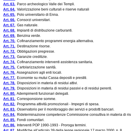
Art. 63.
Parco archeologico Valle dei Templi.
Art. 64.
Valorizzazione beni culturali e riserve naturali
Art. 65.
Polo universitario di Enna.
Art. 66.
Consorzi universitari.
Art. 67.
Gas naturale.
Art. 68.
Impianti di distribuzione carburanti.
Art. 69.
Benzina verde.
Art. 70.
Cofinanziamento programmi energia alternativa.
Art. 71.
Destinazione risorse.
Art. 72.
Obbligazioni pregresse.
Art. 73.
Garanzie creditizie.
Art. 74.
Cofinanziamento interventi assistenza sanitaria.
Art. 75.
Cartolarizzazione sanità.
Art. 76.
Assegnazioni agli enti locali.
Art. 77.
Economie su mutui Cassa depositi e prestiti.
Art. 78.
Disposizioni in materia di residui attivi.
Art. 79.
Disposizioni in materia di residui passivi e di residui perenti.
Art. 80.
Adempimenti funzionari delegati.
Art. 81.
Corresponsione somme.
Art. 82.
Programma attività promozionali - Impegni di spesa.
Art. 83.
Osservatorio per il monitoraggio dei servizi e prodotti bancari.
Art. 84.
Rideterminazione competenze Commissione consultiva in materia di ris
Art. 85.
Fondi comunitari.
Art. 86.
Interventi POP 1990-1993 - Proroga termini.
Art. 87.
Modifiche all’articolo 39 della legge regionale 17 marzo 2000, n. 8.