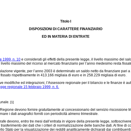
Titolo I
DISPOSIZIONI DI CARATTERE FINANZIARIO
ED IN MATERIA DI ENTRATE
e 1999, n. 10
e considerati gli effetti della presente legge, il livello massimo del 
 il livello massimo del ricorso al mercato finanziario per l’anno medesimo resta fissa
islazione vigente, per l’anno 2003 è determinato un saldo netto da finanziare pari 
 fissato rispettivamente in 413.166 migliaia di euro e in 258.229 migliaia di euro.
e modifiche ed integrazioni, l’Assessore regionale per il bilancio e le finanze è auto
egge regionale 15 febbraio 1999, n. 6.
munale.
[1]
a Regione devono fornire gratuitamente al concessionario del servizio riscossione tri
rnare i dati anagrafici forniti con periodicità almeno trimestrale.
afe devono, entro tre mesi dall’entrata in vigore della presente legge, sottoscrivere
trasferimento dei dati che i criteri di normalizzazione delle banche dati. Al fine di co
ello Stato per la visualizzazione dei redditi analiticamente dichiarati dai contribuent