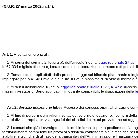
(G.U.R. 27 marzo 2002, n. 14).
Art. 1.
Risultati differenziali.
1. Ai sensi del comma 2, lettera b), dell’articolo 3 della
legge regionale 27 april
in 67.334 migliaia di euro e, tenuto conto delle operazioni di rimborso di prestiti,
2. Tenuto conto degli effetti della presente legge sul bilancio pluriennale a leg
impiegare pari a 41.481 migliaia di euro; il livello massimo di ricorso al mercato è
3. Ai sensi dell’articolo 18 della
legge regionale 8 luglio 1977, n. 47
e successiv
massimi ivi stabiliti. Sono applicabili, in quanto compatibili, le disposizioni della
l
Art. 2.
Servizio riscossione tributi. Accesso dei concessionari all’anagrafe co
1. Al fine di pervenire a migliori risultati del servizio di esazione, i comuni dell
dati relativi ai propri archivi anagrafici dei cittadini. I comuni provvedono ad aggio
2. I comuni che già si avvalgono di sistemi informatici per la gestione dell’anagr
territorialmente competenti un protocollo d’intesa contenente sia le tecniche per il 
stabilire le tecniche di utilizzo della banca dati dell'Amministrazione finanziaria d