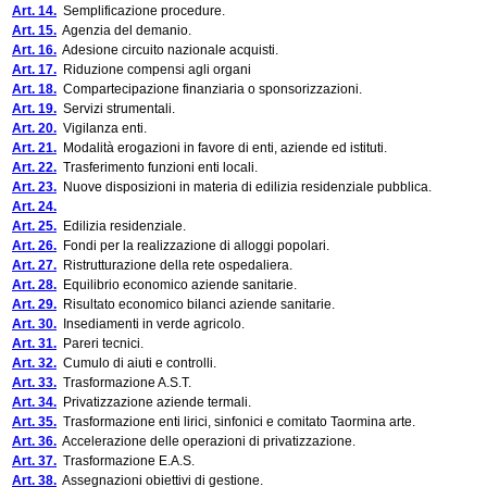
Art. 14.
Semplificazione procedure.
Art. 15.
Agenzia del demanio.
Art. 16.
Adesione circuito nazionale acquisti.
Art. 17.
Riduzione compensi agli organi
Art. 18.
Compartecipazione finanziaria o sponsorizzazioni.
Art. 19.
Servizi strumentali.
Art. 20.
Vigilanza enti.
Art. 21.
Modalità erogazioni in favore di enti, aziende ed istituti.
Art. 22.
Trasferimento funzioni enti locali.
Art. 23.
Nuove disposizioni in materia di edilizia residenziale pubblica.
Art. 24.
Art. 25.
Edilizia residenziale.
Art. 26.
Fondi per la realizzazione di alloggi popolari.
Art. 27.
Ristrutturazione della rete ospedaliera.
Art. 28.
Equilibrio economico aziende sanitarie.
Art. 29.
Risultato economico bilanci aziende sanitarie.
Art. 30.
Insediamenti in verde agricolo.
Art. 31.
Pareri tecnici.
Art. 32.
Cumulo di aiuti e controlli.
Art. 33.
Trasformazione A.S.T.
Art. 34.
Privatizzazione aziende termali.
Art. 35.
Trasformazione enti lirici, sinfonici e comitato Taormina arte.
Art. 36.
Accelerazione delle operazioni di privatizzazione.
Art. 37.
Trasformazione E.A.S.
Art. 38.
Assegnazioni obiettivi di gestione.