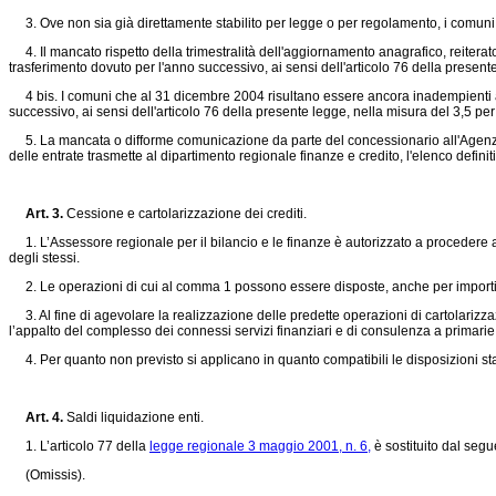
3. Ove non sia già direttamente stabilito per legge o per regolamento, i comuni 
4. Il mancato rispetto della trimestralità dell'aggiornamento anagrafico, reiterat
trasferimento dovuto per l'anno successivo, ai sensi dell'articolo 76 della present
4 bis. I comuni che al 31 dicembre 2004 risultano essere ancora inadempienti agl
successivo, ai sensi dell'articolo 76 della presente legge, nella misura del 3,5 pe
5. La mancata o difforme comunicazione da parte del concessionario all'Agenzia 
delle entrate trasmette al dipartimento regionale finanze e credito, l'elenco defin
Art. 3.
Cessione e cartolarizzazione dei crediti.
1. L’Assessore regionale per il bilancio e le finanze è autorizzato a procedere all
degli stessi.
2. Le operazioni di cui al comma 1 possono essere disposte, anche per importi parzi
3. Al fine di agevolare la realizzazione delle predette operazioni di cartolarizzazi
l’appalto del complesso dei connessi servizi finanziari e di consulenza a primarie
4. Per quanto non previsto si applicano in quanto compatibili le disposizioni stata
Art. 4.
Saldi liquidazione enti.
1. L’articolo 77 della
legge regionale 3 maggio 2001, n. 6,
è sostituito dal segu
(Omissis).