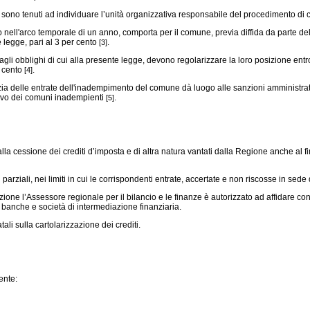
sono tenuti ad individuare l’unità organizzativa responsabile del procedimento di c
o nell'arco temporale di un anno, comporta per il comune, previa diffida da parte de
e legge, pari al 3 per cento
.
[3]
i obblighi di cui alla presente legge, devono regolarizzare la loro posizione entr
r cento
.
[4]
delle entrate dell'inadempimento del comune dà luogo alle sanzioni amministrative
itivo dei comuni inadempienti
.
[5]
a cessione dei crediti d’imposta e di altra natura vantati dalla Regione anche al fin
ali, nei limiti in cui le corrispondenti entrate, accertate e non riscosse in sede di
one l’Assessore regionale per il bilancio e le finanze è autorizzato ad affidare con l
 banche e società di intermediazione finanziaria.
li sulla cartolarizzazione dei crediti.
ente: