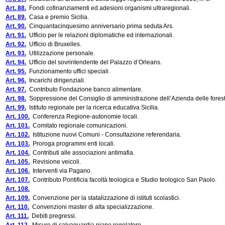
Art. 88.
Fondi cofinanziamenti ed adesioni organismi ultraregionali.
Art. 89.
Casa e premio Sicilia.
Art. 90.
Cinquantacinquesimo anniversario prima seduta Ars.
Art. 91.
Ufficio per le relazioni diplomatiche ed internazionali.
Art. 92.
Ufficio di Bruxelles.
Art. 93.
Utilizzazione personale.
Art. 94.
Ufficio del sovrintendente del Palazzo d’Orleans.
Art. 95.
Funzionamento uffici speciali.
Art. 96.
Incarichi dirigenziali.
Art. 97.
Contributo Fondazione banco alimentare.
Art. 98.
Soppressione del Consiglio di amministrazione dell’Azienda delle fores
Art. 99.
Istituto regionale per la ricerca educativa Sicilia.
Art. 100.
Conferenza Regione-autonomie locali.
Art. 101.
Comitato regionale comunicazioni.
Art. 102.
Istituzione nuovi Comuni - Consultazione referendaria.
Art. 103.
Proroga programmi enti locali.
Art. 104.
Contributi alle associazioni antimafia.
Art. 105.
Revisione veicoli.
Art. 106.
Interventi via Pagano.
Art. 107.
Contributo Pontificia facoltà teologica e Studio teologico San Paolo.
Art. 108.
Art. 109.
Convenzione per la statalizzazione di istituti scolastici.
Art. 110.
Convenzioni master di alta specializzazione.
Art. 111.
Debiti pregressi.