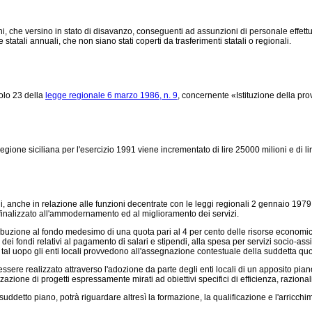
e versino in stato di disavanzo, conseguenti ad assunzioni di personale effettuate 
 statali annuali, che non siano stati coperti da trasferimenti statali o regionali.
colo 23 della
legge regionale 6 marzo 1986, n. 9
, concernente «Istituzione della pr
egione siciliana per l'esercizio 1991 viene incrementato di lire 25000 milioni e di l
li, anche in relazione alle funzioni decentrate con le leggi regionali 2 gennaio 1979, 
 finalizzato all'ammodernamento ed al miglioramento dei servizi.
buzione al fondo medesimo di una quota pari al 4 per cento delle risorse economiche 
 fondi relativi al pagamento di salari e stipendi, alla spesa per servizi socio-assist
tal uopo gli enti locali provvedono all'assegnazione contestuale della suddetta quo
 realizzato attraverso l'adozione da parte degli enti locali di un apposito piano pe
zione di progetti espressamente mirati ad obiettivi specifici di efficienza, razional
ddetto piano, potrà riguardare altresì la formazione, la qualificazione e l'arricchi