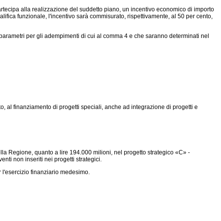
artecipa alla realizzazione del suddetto piano, un incentivo economico di importo
lifica funzionale, l'incentivo sarà commisurato, rispettivamente, al 50 per cento,
 i parametri per gli adempimenti di cui al comma 4 e che saranno determinati nel
to, al finanziamento di progetti speciali, anche ad integrazione di progetti e
la Regione, quanto a lire 194.000 milioni, nel progetto strategico «C» -
i non inseriti nei progetti strategici.
r l'esercizio finanziario medesimo.