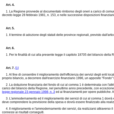
Art. 4.
1. La Regione provvede al documentato rimborso degli oneri a carico di comuni, ch
decreto legge 28 febbraio 1981, n. 153
, e nelle successive disposizioni finanziarie
Art. 5.
1. Il termine di adozione degli statuti delle province regionali, previsto dall'arti
Art. 6.
1. Per le finalità di cui alla presente legge il capitolo 18705 del bilancio della R
Art. 7.
[1]
1. Al fine di consentire il miglioramento dell'efficienza dei servizi degli enti loca
proprio bilancio, a decorrere dall'esercizio finanziario 1996, un apposito "Fondo"
2. La dotazione finanziaria del fondo di cui al comma 1 è determinata con l'attri
carico del bilancio della Regione, nel penultimo anno precedente, con eccezione dei
legge regionale 23 gennaio 1998, n. 3
ed ai finanziamenti per opere pubbliche. A 
3. L'ammodernamento ed il miglioramento dei servizi di cui al comma 1 dovrà essere
deve comprendere la previsione della spesa e dovrà essere finalizzato alla realizza
4. Il miglioramento e l'ammodernamento dei servizi, da realizzarsi attraverso il su
connessi ai risultati conseguiti.