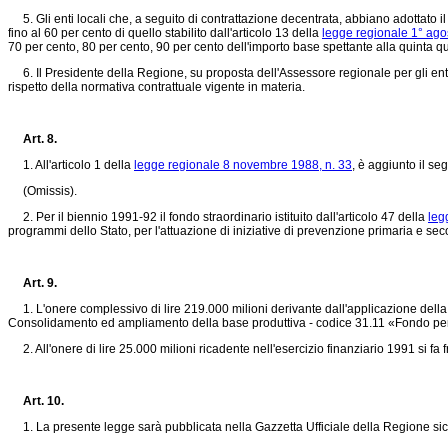
5. Gli enti locali che, a seguito di contrattazione decentrata, abbiano adottato 
fino al 60 per cento di quello stabilito dall'articolo 13 della
legge regionale 1° ago
70 per cento, 80 per cento, 90 per cento dell'importo base spettante alla quinta qu
6. Il Presidente della Regione, su proposta dell'Assessore regionale per gli enti 
rispetto della normativa contrattuale vigente in materia.
Art. 8.
1. All'articolo 1 della
legge regionale 8 novembre 1988, n. 33
, è aggiunto il s
(Omissis).
2. Per il biennio 1991-92 il fondo straordinario istituito dall'articolo 47 della
leg
programmi dello Stato, per l'attuazione di iniziative di prevenzione primaria e sec
Art. 9.
1. L'onere complessivo di lire 219.000 milioni derivante dall'applicazione della p
Consolidamento ed ampliamento della base produttiva - codice 31.11 «Fondo per l'occ
2. All'onere di lire 25.000 milioni ricadente nell'esercizio finanziario 1991 si fa
Art. 10.
1. La presente legge sarà pubblicata nella Gazzetta Ufficiale della Regione sicil