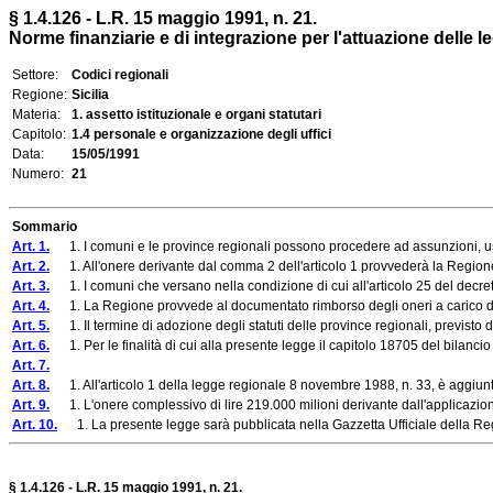
§ 1.4.126 - L.R. 15 maggio 1991, n. 21.
Norme finanziarie e di integrazione per l'attuazione delle le
Settore:
Codici regionali
Regione:
Sicilia
Materia:
1. assetto istituzionale e organi statutari
Capitolo:
1.4 personale e organizzazione degli uffici
Data:
15/05/1991
Numero:
21
Sommario
Art. 1.
1. I comuni e le province regionali possono procedere ad assunzioni, usufr
Art. 2.
1. All'onere derivante dal comma 2 dell'articolo 1 provvederà la Regione, s
Art. 3.
1. I comuni che versano nella condizione di cui all'articolo 25 del decreto
Art. 4.
1. La Regione provvede al documentato rimborso degli oneri a carico di com
Art. 5.
1. Il termine di adozione degli statuti delle province regionali, previsto da
Art. 6.
1. Per le finalità di cui alla presente legge il capitolo 18705 del bilancio d
Art. 7.
Art. 8.
1. All'articolo 1 della legge regionale 8 novembre 1988, n. 33, è aggiun
Art. 9.
1. L'onere complessivo di lire 219.000 milioni derivante dall'applicazione 
Art. 10.
1. La presente legge sarà pubblicata nella Gazzetta Ufficiale della Regi
§ 1.4.126 - L.R. 15 maggio 1991, n. 21.