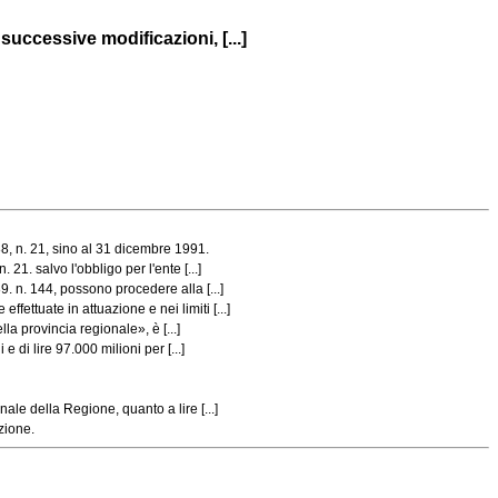
 successive modificazioni, [...]
8, n. 21, sino al 31 dicembre 1991.
1. salvo l'obbligo per l'ente [...]
. n. 144, possono procedere alla [...]
ttuate in attuazione e nei limiti [...]
la provincia regionale», è [...]
 di lire 97.000 milioni per [...]
le della Regione, quanto a lire [...]
zione.