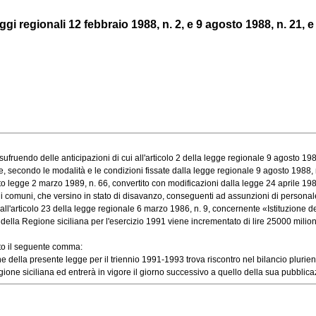
ggi regionali 12 febbraio 1988, n. 2, e 9 agosto 1988, n. 21, e
uendo delle anticipazioni di cui all'articolo 2 della legge regionale 9 agosto 198
econdo le modalità e le condizioni fissate dalla legge regionale 9 agosto 1988, n. 2
 legge 2 marzo 1989, n. 66, convertito con modificazioni dalla legge 24 aprile 1989
uni, che versino in stato di disavanzo, conseguenti ad assunzioni di personale effe
ll'articolo 23 della legge regionale 6 marzo 1986, n. 9, concernente «Istituzione del
ella Regione siciliana per l'esercizio 1991 viene incrementato di lire 25000 milioni e
to il seguente comma:
della presente legge per il triennio 1991-1993 trova riscontro nel bilancio plurienna
one siciliana ed entrerà in vigore il giorno successivo a quello della sua pubblica