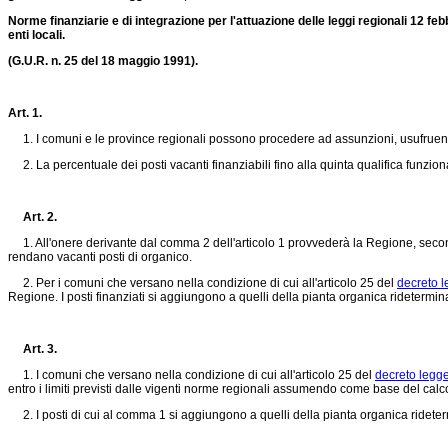
Norme finanziarie e di integrazione per l'attuazione delle leggi regionali 12 fe
enti locali.
(G.U.R. n. 25 del 18 maggio 1991).
Art. 1.
1. I comuni e le province regionali possono procedere ad assunzioni, usufruendo d
2. La percentuale dei posti vacanti finanziabili fino alla quinta qualifica funzion
Art. 2.
1. All'onere derivante dal comma 2 dell'articolo 1 provvederà la Regione, second
rendano vacanti posti di organico.
2. Per i comuni che versano nella condizione di cui all'articolo 25 del
decreto l
Regione. I posti finanziati si aggiungono a quelli della pianta organica ridetermin
Art. 3.
1. I comuni che versano nella condizione di cui all'articolo 25 del
decreto legg
entro i limiti previsti dalle vigenti norme regionali assumendo come base del calc
2. I posti di cui al comma 1 si aggiungono a quelli della pianta organica rideter