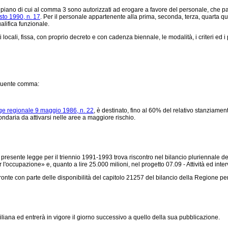
il piano di cui al comma 3 sono autorizzati ad erogare a favore del personale, che p
sto 1990, n. 17
. Per il personale appartenente alla prima, seconda, terza, quarta qua
alifica funzionale.
locali, fissa, con proprio decreto e con cadenza biennale, le modalità, i criteri ed
eguente comma:
ge regionale 9 maggio 1986, n. 22
, è destinato, fino al 60% del relativo stanziamen
ondaria da attivarsi nelle aree a maggiore rischio.
resente legge per il triennio 1991-1993 trova riscontro nel bilancio pluriennale del
upazione» e, quanto a lire 25.000 milioni, nel progetto 07.09 - Attività ed intervent
 fronte con parte delle disponibilità del capitolo 21257 del bilancio della Regione pe
iana ed entrerà in vigore il giorno successivo a quello della sua pubblicazione.