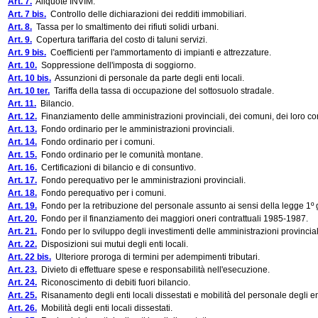
Art. 7.
Aliquote INVIM.
Art. 7 bis.
Controllo delle dichiarazioni dei redditi immobiliari.
Art. 8.
Tassa per lo smaltimento dei rifiuti solidi urbani.
Art. 9.
Copertura tariffaria del costo di taluni servizi.
Art. 9 bis.
Coefficienti per l'ammortamento di impianti e attrezzature.
Art. 10.
Soppressione dell'imposta di soggiorno.
Art. 10 bis.
Assunzioni di personale da parte degli enti locali.
Art. 10 ter.
Tariffa della tassa di occupazione del sottosuolo stradale.
Art. 11.
Bilancio.
Art. 12.
Finanziamento delle amministrazioni provinciali, dei comuni, dei loro co
Art. 13.
Fondo ordinario per le amministrazioni provinciali.
Art. 14.
Fondo ordinario per i comuni.
Art. 15.
Fondo ordinario per le comunità montane.
Art. 16.
Certificazioni di bilancio e di consuntivo.
Art. 17.
Fondo perequativo per le amministrazioni provinciali.
Art. 18.
Fondo perequativo per i comuni.
Art. 19.
Fondo per la retribuzione del personale assunto ai sensi della legge 1º 
Art. 20.
Fondo per il finanziamento dei maggiori oneri contrattuali 1985-1987.
Art. 21.
Fondo per lo sviluppo degli investimenti delle amministrazioni provincia
Art. 22.
Disposizioni sui mutui degli enti locali.
Art. 22 bis.
Ulteriore proroga di termini per adempimenti tributari.
Art. 23.
Divieto di effettuare spese e responsabilità nell'esecuzione.
Art. 24.
Riconoscimento di debiti fuori bilancio.
Art. 25.
Risanamento degli enti locali dissestati e mobilità del personale degli e
Art. 26.
Mobilità degli enti locali dissestati.