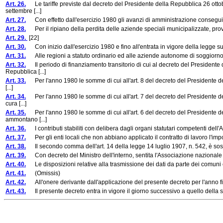
Art. 26.
Le tariffe previste dal decreto del Presidente della Repubblica 26 ottob
settembre [...]
Art. 27.
Con effetto dall'esercizio 1980 gli avanzi di amministrazione conseguiti da
Art. 28.
Per il ripiano della perdita delle aziende speciali municipalizzate, provinc
Art. 29.
[22]
Art. 30.
Con inizio dall'esercizio 1980 e fino all'entrata in vigore della legge sul n
Art. 31.
Alle regioni a statuto ordinario ed alle aziende autonome di soggiorno, c
Art. 32.
Il periodo di finanziamento transitorio di cui al decreto del Presidente 
Repubblica [...]
Art. 33.
Per l'anno 1980 le somme di cui all'art. 8 del decreto del Presidente de
[...]
Art. 34.
Per l'anno 1980 le somme di cui all'art. 7 del decreto del Presidente d
cura [...]
Art. 35.
Per l'anno 1980 le somme di cui all'art. 6 del decreto del Presidente d
ammontano [...]
Art. 36.
I contributi stabiliti con delibera dagli organi statutari competenti dell'A
Art. 37.
Per gli enti locali che non abbiano applicato il contratto di lavoro l'imp
Art. 38.
Il secondo comma dell'art. 14 della legge 14 luglio 1907, n. 542, è sost
Art. 39.
Con decreto del Ministro dell'interno, sentita l'Associazione nazionale comu
Art. 40.
Le disposizioni relative alla trasmissione dei dati da parte dei comuni e de
Art. 41.
(Omissis)
Art. 42.
All'onere derivante dall'applicazione del presente decreto per l'anno fin
Art. 43.
Il presente decreto entra in vigore il giorno successivo a quello della su