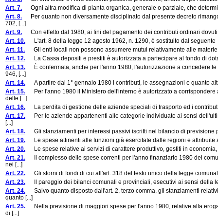
Art. 7.
Ogni altra modifica di pianta organica, generale o parziale, che determin
Art. 8.
Per quanto non diversamente disciplinato dal presente decreto rimangono
702, [...]
Art. 9.
Con effetto dal 1980, ai fini del pagamento dei contributi ordinari dovuti d
Art. 10.
L'art. 8 della legge 12 agosto 1962, n. 1290, è sostituito dal seguente
Art. 11.
Gli enti locali non possono assumere mutui relativamente alle materie previs
Art. 12.
La Cassa depositi e prestiti è autorizzata a partecipare al fondo di dotazio
Art. 13.
È confermata, anche per l'anno 1980, l'autorizzazione a concedere le a
946, [...]
Art. 14.
A partire dal 1° gennaio 1980 i contributi, le assegnazioni e quanto altro
Art. 15.
Per l'anno 1980 il Ministero dell'interno è autorizzato a corrisponder
delle [...]
Art. 16.
La perdita di gestione delle aziende speciali di trasporto ed i contributi a
Art. 17.
Per le aziende appartenenti alle categorie individuate ai sensi dell'ultim
[...]
Art. 18.
Gli stanziamenti per interessi passivi iscritti nel bilancio di previsione
Art. 19.
Le spese attinenti alle funzioni già esercitate dalle regioni e attribuite 
Art. 20.
Le spese relative ai servizi di carattere produttivo, gestiti in economia, c
Art. 21.
Il complesso delle spese correnti per l'anno finanziario 1980 dei comun
nei [...]
Art. 22.
Gli storni di fondi di cui all'art. 318 del testo unico della legge comunal
Art. 23.
Il pareggio dei bilanci comunali e provinciali, esecutivi ai sensi della le
Art. 24.
Salvo quanto disposto dall'art. 2, terzo comma, gli stanziamenti relati
quanto [...]
Art. 25.
Nella previsione di maggiori spese per l'anno 1980, relative alla erogaz
di [...]