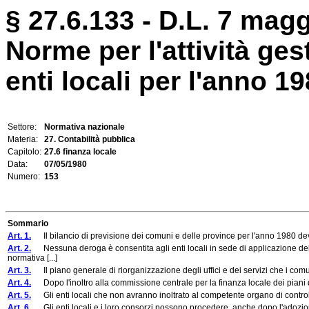
§ 27.6.133 - D.L. 7 magg
Norme per l'attività ges
enti locali per l'anno 19
Settore:
Normativa nazionale
Materia:
27. Contabilità pubblica
Capitolo:
27.6 finanza locale
Data:
07/05/1980
Numero:
153
Sommario
Art. 1.
Il bilancio di previsione dei comuni e delle province per l'anno 1980 de
Art. 2.
Nessuna deroga è consentita agli enti locali in sede di applicazione del
normativa [...]
Art. 3.
Il piano generale di riorganizzazione degli uffici e dei servizi che i comuni,
Art. 4.
Dopo l'inoltro alla commissione centrale per la finanza locale dei piani di r
Art. 5.
Gli enti locali che non avranno inoltrato al competente organo di controllo,
Art. 6.
Gli enti locali e i loro consorzi possono procedere, anche dopo l'adozione 