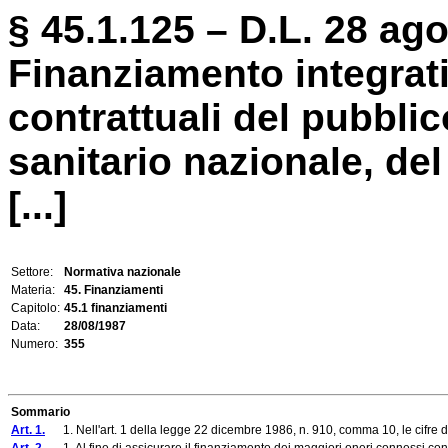
§ 45.1.125 – D.L. 28 ago
Finanziamento integrati
contrattuali del pubbli
sanitario nazionale, de
[...]
Settore:
Normativa nazionale
Materia:
45. Finanziamenti
Capitolo:
45.1 finanziamenti
Data:
28/08/1987
Numero:
355
Sommario
Art. 1.
1. Nell'art. 1 della legge 22 dicembre 1986, n. 910, comma 10, le cifre di lir