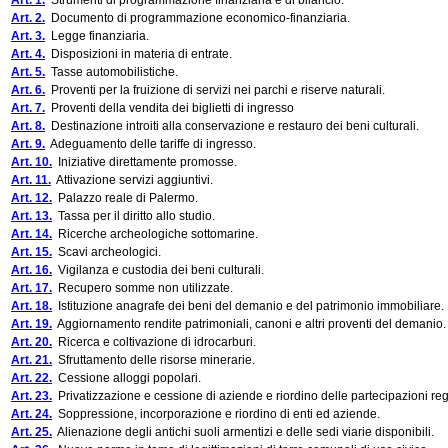
Art. 1.
Strumenti di programmazione finanziaria e di bilancio.
Art. 2.
Documento di programmazione economico-finanziaria.
Art. 3.
Legge finanziaria.
Art. 4.
Disposizioni in materia di entrate.
Art. 5.
Tasse automobilistiche.
Art. 6.
Proventi per la fruizione di servizi nei parchi e riserve naturali.
Art. 7.
Proventi della vendita dei biglietti di ingresso
Art. 8.
Destinazione introiti alla conservazione e restauro dei beni culturali.
Art. 9.
Adeguamento delle tariffe di ingresso.
Art. 10.
Iniziative direttamente promosse.
Art. 11.
Attivazione servizi aggiuntivi.
Art. 12.
Palazzo reale di Palermo.
Art. 13.
Tassa per il diritto allo studio.
Art. 14.
Ricerche archeologiche sottomarine.
Art. 15.
Scavi archeologici.
Art. 16.
Vigilanza e custodia dei beni culturali.
Art. 17.
Recupero somme non utilizzate.
Art. 18.
Istituzione anagrafe dei beni del demanio e del patrimonio immobiliare.
Art. 19.
Aggiornamento rendite patrimoniali, canoni e altri proventi del demanio.
Art. 20.
Ricerca e coltivazione di idrocarburi.
Art. 21.
Sfruttamento delle risorse minerarie.
Art. 22.
Cessione alloggi popolari.
Art. 23.
Privatizzazione e cessione di aziende e riordino delle partecipazioni reg
Art. 24.
Soppressione, incorporazione e riordino di enti ed aziende.
Art. 25.
Alienazione degli antichi suoli armentizi e delle sedi viarie disponibili.