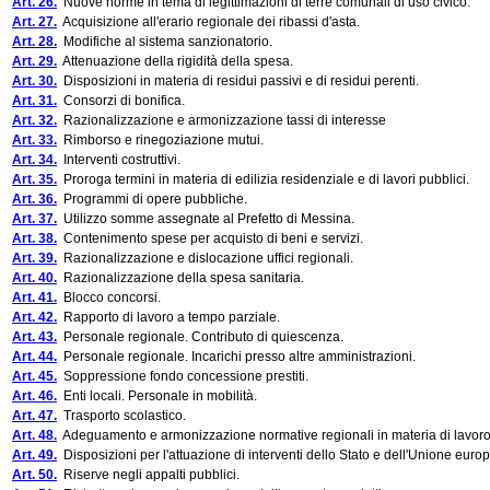
Art. 26.
Nuove norme in tema di legittimazioni di terre comunali di uso civico.
Art. 27.
Acquisizione all'erario regionale dei ribassi d'asta.
Art. 28.
Modifiche al sistema sanzionatorio.
Art. 29.
Attenuazione della rigidità della spesa.
Art. 30.
Disposizioni in materia di residui passivi e di residui perenti.
Art. 31.
Consorzi di bonifica.
Art. 32.
Razionalizzazione e armonizzazione tassi di interesse
Art. 33.
Rimborso e rinegoziazione mutui.
Art. 34.
Interventi costruttivi.
Art. 35.
Proroga termini in materia di edilizia residenziale e di lavori pubblici.
Art. 36.
Programmi di opere pubbliche.
Art. 37.
Utilizzo somme assegnate al Prefetto di Messina.
Art. 38.
Contenimento spese per acquisto di beni e servizi.
Art. 39.
Razionalizzazione e dislocazione uffici regionali.
Art. 40.
Razionalizzazione della spesa sanitaria.
Art. 41.
Blocco concorsi.
Art. 42.
Rapporto di lavoro a tempo parziale.
Art. 43.
Personale regionale. Contributo di quiescenza.
Art. 44.
Personale regionale. Incarichi presso altre amministrazioni.
Art. 45.
Soppressione fondo concessione prestiti.
Art. 46.
Enti locali. Personale in mobilità.
Art. 47.
Trasporto scolastico.
Art. 48.
Adeguamento e armonizzazione normative regionali in materia di lavoro
Art. 49.
Disposizioni per l'attuazione di interventi dello Stato e dell'Unione euro
Art. 50.
Riserve negli appalti pubblici.