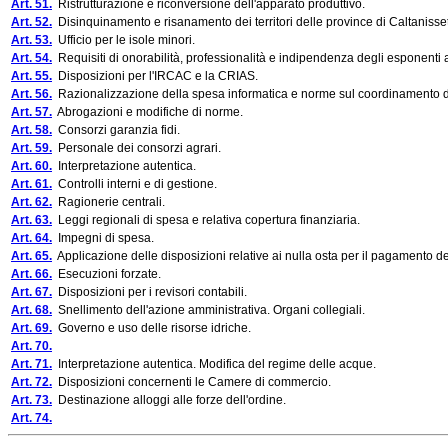
Art. 51.
Ristrutturazione e riconversione dell'apparato produttivo.
Art. 52.
Disinquinamento e risanamento dei territori delle province di Caltanisse
Art. 53.
Ufficio per le isole minori.
Art. 54.
Requisiti di onorabilità, professionalità e indipendenza degli esponenti 
Art. 55.
Disposizioni per l'IRCAC e la CRIAS.
Art. 56.
Razionalizzazione della spesa informatica e norme sul coordinamento dei
Art. 57.
Abrogazioni e modifiche di norme.
Art. 58.
Consorzi garanzia fidi.
Art. 59.
Personale dei consorzi agrari.
Art. 60.
Interpretazione autentica.
Art. 61.
Controlli interni e di gestione.
Art. 62.
Ragionerie centrali.
Art. 63.
Leggi regionali di spesa e relativa copertura finanziaria.
Art. 64.
Impegni di spesa.
Art. 65.
Applicazione delle disposizioni relative ai nulla osta per il pagamento de
Art. 66.
Esecuzioni forzate.
Art. 67.
Disposizioni per i revisori contabili.
Art. 68.
Snellimento dell'azione amministrativa. Organi collegiali.
Art. 69.
Governo e uso delle risorse idriche.
Art. 70.
Art. 71.
Interpretazione autentica. Modifica del regime delle acque.
Art. 72.
Disposizioni concernenti le Camere di commercio.
Art. 73.
Destinazione alloggi alle forze dell'ordine.
Art. 74.