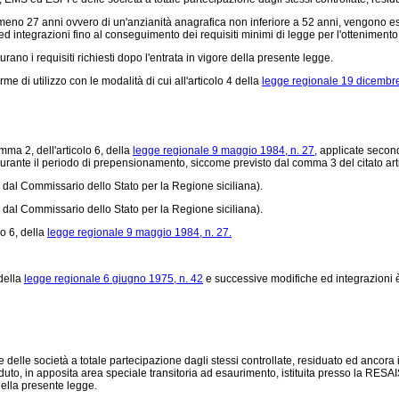
almeno 27 anni ovvero di un'anzianità anagrafica non inferiore a 52 anni, vengono este
 integrazioni fino al conseguimento dei requisiti minimi di legge per l'ottenimento
no i requisiti richiesti dopo l'entrata in vigore della presente legge.
 di utilizzo con le modalità di cui all'articolo 4 della
legge regionale 19 dicembre
mma 2, dell'articolo 6, della
legge regionale 9 maggio 1984, n. 27,
applicate secondo
urante il periodo di prepensionamento, siccome previsto dal comma 3 del citato art
dal Commissario dello Stato per la Regione siciliana).
dal Commissario dello Stato per la Regione siciliana).
o 6, della
legge regionale 9 maggio 1984, n. 27.
 della
legge regionale 6 giugno 1975, n. 42
e successive modifiche ed integrazioni è 
e società a totale partecipazione dagli stessi controllate, residuato ed ancora in s
uto, in apposita area speciale transitoria ad esaurimento, istituita presso la RESAIS
 della presente legge.