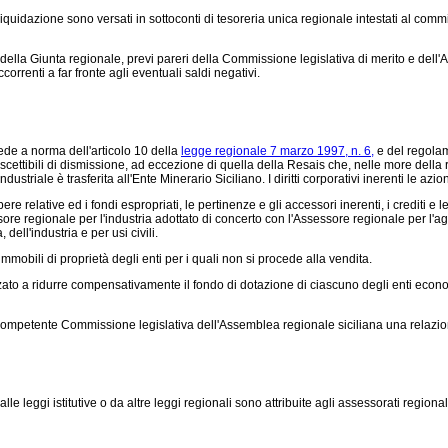
iquidazione sono versati in sottoconti di tesoreria unica regionale intestati al commis
 della Giunta regionale, previ pareri della Commissione legislativa di merito e dell
orrenti a far fronte agli eventuali saldi negativi.
cede a norma dell'articolo 10 della
legge regionale 7 marzo 1997, n. 6,
e del regolam
scettibili di dismissione, ad eccezione di quella della Resais che, nelle more dell
triale è trasferita all'Ente Minerario Siciliano. I diritti corporativi inerenti le azio
re relative ed i fondi espropriati, le pertinenze e gli accessori inerenti, i crediti e l
sore regionale per l'industria adottato di concerto con l'Assessore regionale per l'a
dell'industria e per usi civili.
mmobili di proprietà degli enti per i quali non si procede alla vendita.
ato a ridurre compensativamente il fondo di dotazione di ciascuno degli enti economi
ompetente Commissione legislativa dell'Assemblea regionale siciliana una relazione
leggi istitutive o da altre leggi regionali sono attribuite agli assessorati regiona