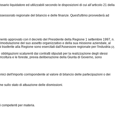
sario liquidatore ed utilizzabili secondo le disposizioni di cui all’articolo 21 della
'Assessorato regionale del bilancio e delle finanze. Quest'ultimo provvederà ad
ento approvato con il decreto del Presidente della Regione 1 settembre 1997, n.
a rimodulazione del suo assetto organizzativo e della sua missione aziendale, al
ni trasferite alla Regione sono esercitati dall'Assessore regionale per l'industria
.
[2]
e obbligazioni scaturenti dai contratti stipulati per la realizzazione degli stessi
gricoltura e le foreste, previa deliberazione della Giunta di Governo, sono
ci dell'importo corrispondente al valore di bilancio delle partecipazioni o dei
 sullo stato di attuazione delle dismissioni.
li competenti per materia.