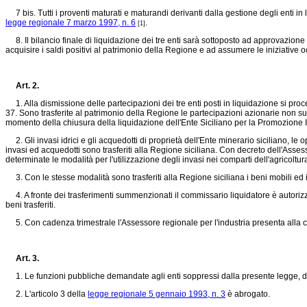
7 bis. Tutti i proventi maturati e maturandi derivanti dalla gestione degli enti in l
legge regionale 7 marzo 1997, n. 6
.
[1]
8. Il bilancio finale di liquidazione dei tre enti sarà sottoposto ad approvazione
acquisire i saldi positivi al patrimonio della Regione e ad assumere le iniziative occ
Art. 2.
1. Alla dismissione delle partecipazioni dei tre enti posti in liquidazione si pro
37. Sono trasferite al patrimonio della Regione le partecipazioni azionarie non su
momento della chiusura della liquidazione dell'Ente Siciliano per la Promozione Indus
2. Gli invasi idrici e gli acquedotti di proprietà dell'Ente minerario siciliano, le ope
invasi ed acquedotti sono trasferiti alla Regione siciliana. Con decreto dell'Asses
determinate le modalità per l'utilizzazione degli invasi nei comparti dell'agricoltura, 
3. Con le stesse modalità sono trasferiti alla Regione siciliana i beni mobili ed i
4. A fronte dei trasferimenti summenzionati il commissario liquidatore è autorizz
beni trasferiti.
5. Con cadenza trimestrale l'Assessore regionale per l'industria presenta alla c
Art. 3.
1. Le funzioni pubbliche demandate agli enti soppressi dalla presente legge, dalle 
2. L'articolo 3 della
legge regionale 5 gennaio 1993, n. 3
è abrogato.