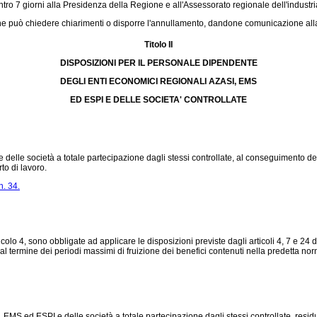
ro 7 giorni alla Presidenza della Regione e all'Assessorato regionale dell'industri
zione può chiedere chiarimenti o disporre l'annullamento, dandone comunicazione al
Titolo II
DISPOSIZIONI PER IL PERSONALE DIPENDENTE
DEGLI ENTI ECONOMICI REGIONALI AZASI, EMS
ED ESPI E DELLE SOCIETA' CONTROLLATE
lle società a totale partecipazione dagli stessi controllate, al conseguimento dei r
to di lavoro.
. 34.
colo 4, sono obbligate ad applicare le disposizioni previste dagli articoli 4, 7 e 24 
 termine dei periodi massimi di fruizione dei benefici contenuti nella predetta norm
MS ed ESPI e delle società a totale partecipazione dagli stessi controllate, resid