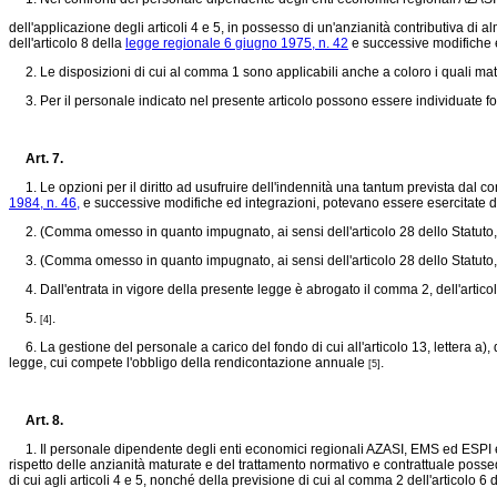
dell'applicazione degli articoli 4 e 5, in possesso di un'anzianità contributiva di 
dell'articolo 8 della
legge regionale 6 giugno 1975, n. 42
e successive modifiche ed
2. Le disposizioni di cui al comma 1 sono applicabili anche a coloro i quali matura
3. Per il personale indicato nel presente articolo possono essere individuate forme
Art. 7.
1. Le opzioni per il diritto ad usufruire dell'indennità una tantum prevista dal co
1984, n. 46,
e successive modifiche ed integrazioni, potevano essere esercitate d
2. (Comma omesso in quanto impugnato, ai sensi dell'articolo 28 dello Statuto, 
3. (Comma omesso in quanto impugnato, ai sensi dell'articolo 28 dello Statuto, 
4. Dall'entrata in vigore della presente legge è abrogato il comma 2, dell'articol
5.
.
[4]
6. La gestione del personale a carico del fondo di cui all'articolo 13, lettera a),
legge, cui compete l'obbligo della rendicontazione annuale
.
[5]
Art. 8.
1. Il personale dipendente degli enti economici regionali AZASI, EMS ed ESPI e dell
rispetto delle anzianità maturate e del trattamento normativo e contrattuale possed
di cui agli articoli 4 e 5, nonché della previsione di cui al comma 2 dell'articolo 6