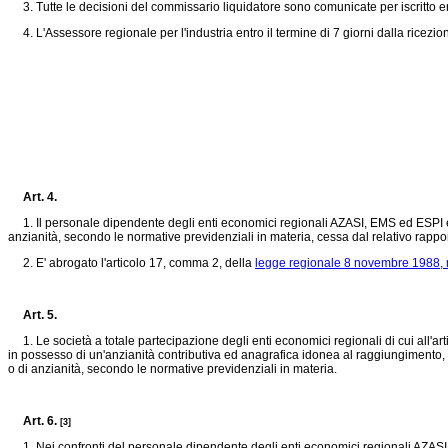
3. Tutte le decisioni del commissario liquidatore sono comunicate per iscritto ent
4. L'Assessore regionale per l'industria entro il termine di 7 giorni dalla rice
Art. 4.
1. Il personale dipendente degli enti economici regionali AZASI, EMS ed ESPI e de
anzianità, secondo le normative previdenziali in materia, cessa dal relativo rappor
2. E' abrogato l'articolo 17, comma 2, della
legge regionale 8 novembre 1988, n
Art. 5.
1. Le società a totale partecipazione degli enti economici regionali di cui all'arti
in possesso di un'anzianità contributiva ed anagrafica idonea al raggiungimento, al
o di anzianità, secondo le normative previdenziali in materia.
Art. 6.
[3]
1. Nei confronti del personale dipendente degli enti economici regionali AZASI, E