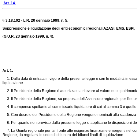
Art. 14.
§ 3.18.102 - L.R. 20 gennaio 1999, n. 5.
Soppressione e liquidazione degli enti economici regionali AZASI, EMS, ESPI.
(G.U.R. 23 gennaio 1999, n. 4).
Art. 1.
1. Dalla data di entrata in vigore della presente legge e con le modalità in essa st
liquidazione.
2. Il Presidente della Regione è autorizzato a rilevare al valore netto patrimonial
3. Il Presidente della Regione, su proposta dell'Assessore regionale per l'indust
4. Il compenso spettante al commissario liquidatore di cui al comma 3 è quello s
5. Con decreto del Presidente della Regione vengono nominati alla scadenza i co
6. Per quanto non previsto dalla presente legge si applicano le disposizioni del C
7. La Giunta regionale per far fronte alle esigenze finanziarie emergenti nel corso
Regione, da regolarsi in sede di chiusura dei bilanci finali di liquidazione.