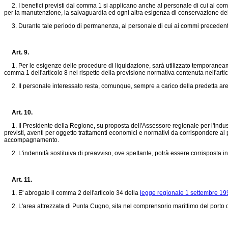
2. I benefici previsti dal comma 1 si applicano anche al personale di cui al com
per la manutenzione, la salvaguardia ed ogni altra esigenza di conservazione dei 
3. Durante tale periodo di permanenza, al personale di cui ai commi precedenti r
Art. 9.
1. Per le esigenze delle procedure di liquidazione, sarà utilizzato temporaneame
comma 1 dell'articolo 8 nel rispetto della previsione normativa contenuta nell'arti
2. Il personale interessato resta, comunque, sempre a carico della predetta area 
Art. 10.
1. Il Presidente della Regione, su proposta dell'Assessore regionale per l'industria,
previsti, aventi per oggetto trattamenti economici e normativi da corrispondere al pe
accompagnamento.
2. L'indennità sostituiva di preavviso, ove spettante, potrà essere corrisposta i
Art. 11.
1. E' abrogato il comma 2 dell'articolo 34 della
legge regionale 1 settembre 199
2. L'area attrezzata di Punta Cugno, sita nel comprensorio marittimo del porto di 