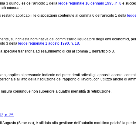
ma 3 quinquies dell'articolo 1 della
legge regionale 10 gennaio 1995, n. 8
e success
siti minerari.
estano applicabili le disposizioni contenute al comma 6 dell'articolo 1 della
legge
nte, su richiesta nominativa del commissario liquidatore degli enti economici, pers
colo 3 della
legge regionale 1 agosto 1990, n. 18.
speciale transitoria ad esaurimento di cui al comma 1 dell'articolo 8.
 applica al personale indicato nei precedenti articoli gli appositi accordi contrattual
rsonale all'atto della risoluzione del rapporto di lavoro, con utilizzo anche di ammort
n misura comunque non superiore a quattro mensilità di retribuzione.
3, n. 25.
Augusta (Siracusa), è affidata alla gestione dell'autorità marittima poiché la prede