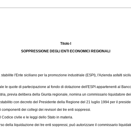
Titolo I
SOPPRESSIONE DEGLI ENTI ECONOMICI REGIONALI
abilite l'Ente siciliano per la promozione industriale (ESPI), l'Azienda asfalti sicil
e le quote di partecipazione al fondo di dotazione dell'ESPI appartenenti al Banco di 
ria, previa delibera della Giunta regionale, nomina un commissario liquidatore dei 
tabilito con decreto del Presidente della Regione del 21 luglio 1994 per il preside
mponenti dei collegi dei revisori dei tre enti soppressi.
odice civile e le leggi dello Stato in materia.
 della liquidazione dei tre enti soppressi, può autorizzare il commissario liquidator