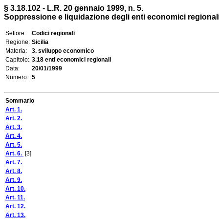
§ 3.18.102 - L.R. 20 gennaio 1999, n. 5.
Soppressione e liquidazione degli enti economici regional
Settore:
Codici regionali
Regione:
Sicilia
Materia:
3. sviluppo economico
Capitolo:
3.18 enti economici regionali
Data:
20/01/1999
Numero:
5
Sommario
Art. 1.
Art. 2.
Art. 3.
Art. 4.
Art. 5.
Art. 6.
[3]
Art. 7.
Art. 8.
Art. 9.
Art. 10.
Art. 11.
Art. 12.
Art. 13.