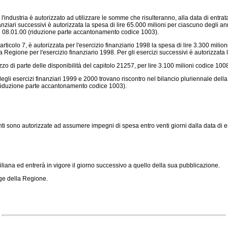
l'industria è autorizzato ad utilizzare le somme che risulteranno, alla data di entrat
nanziari successivi è autorizzata la spesa di lire 65.000 milioni per ciascuno degli 
ice 08.01.00 (riduzione parte accantonamento codice 1003).
icolo 7, è autorizzata per l'esercizio finanziario 1998 la spesa di lire 3.300 milion
la Regione per l'esercizio finanziario 1998. Per gli esercizi successivi è autorizzat
zzo di parte delle disponibilità del capitolo 21257, per lire 3.100 milioni codice 100
egli esercizi finanziari 1999 e 2000 trovano riscontro nel bilancio pluriennale dell
(riduzione parte accantonamento codice 1003).
 sono autorizzate ad assumere impegni di spesa entro venti giorni dalla data di en
iana ed entrerà in vigore il giorno successivo a quello della sua pubblicazione.
gge della Regione.