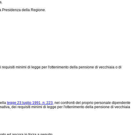
a.
la Presidenza della Regione.
equisiti minimi di legge per l'ottenimento della pensione di vecchiaia o di
della
legge 23 luglio 1991, n. 223,
nei confronti del proprio personale dipendente
ativa, dei requisiti minimi di legge per l'ottenimento della pensione di vecchiaia
uato ed ancora in forza a seguito