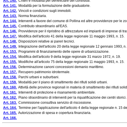
Art. 140.
Criteri e modalità per beneficiare dei contributi.
Art. 141.
Modalità per la formulazione delle graduatorie.
Art. 142.
Vincoli e condizioni sugli immobili.
Art. 143.
Norma finanziaria.
Art. 144.
Interventi a favore del comune di Pollina ed altre provvidenze per le zo
Art. 145.
Contributo straordinario all'EAS.
Art. 146.
Provvidenze per il ripristino di attrezzature ed impianti di imprese di trasp
Art. 147.
Modifica dell'articolo 41 della legge regionale 11 maggio 1993, n. 15.
Art. 148.
Disposizioni relative ai pareri tecnici.
Art. 149.
Integrazione dell'articolo 20 della legge regionale 12 gennaio 1993, n.
Art. 153.
Programmi di finanziamento delle opere di urbanizzazione.
Art. 154.
Modifica dell'articolo 9 della legge regionale 31 marzo 1972, n. 19.
Art. 155.
Modifiche all'articolo 75 della legge regionale 11 maggio 1993, n. 15.
Art. 156.
Determinazione canoni concessioni demanio marittimo.
Art. 157.
Recupero patrimonio idrotermale.
Art. 158.
Parchi urbani e suburbani.
Art. 159.
Modalità per il piano di smaltimento dei rifiuti solidi urbani.
Art. 160.
Attività delle province regionali in materia di smaltimento dei rifiuti solid
Art. 161.
Interventi di protezione e risanamento ambientale.
Art. 162.
Piano straordinario di interventi per la riqualificazione dei centri storici.
Art. 163.
Commissione consultiva servizio di riscossione.
Art. 164.
Termine per l'applicazione dell'articolo 4 della legge regionale n. 15 d
Art. 165.
Autorizzazione di spesa e copertura finanziaria.
Art. 166.