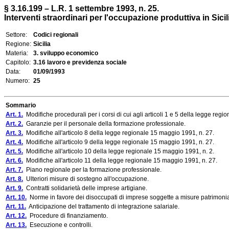
§ 3.16.199 – L.R. 1 settembre 1993, n. 25.
Interventi straordinari per l'occupazione produttiva in Sicil
Settore:
Codici regionali
Regione:
Sicilia
Materia:
3. sviluppo economico
Capitolo:
3.16 lavoro e previdenza sociale
Data:
01/09/1993
Numero:
25
Sommario
Art. 1.
Modifiche procedurali per i corsi di cui agli articoli 1 e 5 della legge reg
Art. 2.
Garanzie per il personale della formazione professionale.
Art. 3.
Modifiche all'articolo 8 della legge regionale 15 maggio 1991, n. 27.
Art. 4.
Modifiche all'articolo 9 della legge regionale 15 maggio 1991, n. 27.
Art. 5.
Modifiche all'articolo 10 della legge regionale 15 maggio 1991, n. 2.
Art. 6.
Modifiche all'articolo 11 della legge regionale 15 maggio 1991, n. 27.
Art. 7.
Piano regionale per la formazione professionale.
Art. 8.
Ulteriori misure di sostegno all'occupazione.
Art. 9.
Contratti solidarietà delle imprese artigiane.
Art. 10.
Norme in favore dei disoccupati di imprese soggette a misure patrimonial
Art. 11.
Anticipazione del trattamento di integrazione salariale.
Art. 12.
Procedure di finanziamento.
Art. 13.
Esecuzione e controlli.