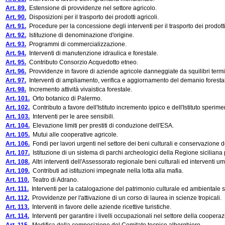
Art. 89.
Estensione di provvidenze nel settore agricolo.
Art. 90.
Disposizioni per il trasporto dei prodotti agricoli.
Art. 91.
Procedure per la concessione degli interventi per il trasporto dei prodotti 
Art. 92.
Istituzione di denominazione d'origine.
Art. 93.
Programmi di commercializzazione.
Art. 94.
Interventi di manutenzione idraulica e forestale.
Art. 95.
Contributo Consorzio Acquedotto etneo.
Art. 96.
Provvidenze in favore di aziende agricole danneggiate da squilibri termi
Art. 97.
Interventi di ampliamento, verifica e aggiornamento del demanio foresta
Art. 98.
Incremento attività vivaistica forestale.
Art. 101.
Orto botanico di Palermo.
Art. 102.
Contributo a favore dell'Istituto incremento ippico e dell'Istituto sperim
Art. 103.
Interventi per le aree sensibili.
Art. 104.
Elevazione limiti per prestiti di conduzione dell'ESA.
Art. 105.
Mutui alle cooperative agricole.
Art. 106.
Fondi per lavori urgenti nel settore dei beni culturali e conservazione de
Art. 107.
Istituzione di un sistema di parchi archeologici della Regione siciliana p
Art. 108.
Altri interventi dell'Assessorato regionale beni culturali ed interventi u
Art. 109.
Contributi ad istituzioni impegnate nella lotta alla mafia.
Art. 110.
Teatro di Adrano.
Art. 111.
Interventi per la catalogazione del patrimonio culturale ed ambientale si
Art. 112.
Provvidenze per l'attivazione di un corso di laurea in scienze tropicali.
Art. 113.
Interventi in favore delle aziende ricettive turistiche.
Art. 114.
Interventi per garantire i livelli occupazionali nel settore della cooperazi