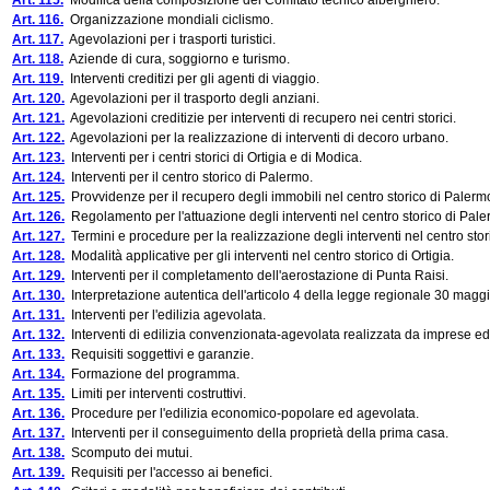
Art. 115.
Modifica della composizione del Comitato tecnico alberghiero.
Art. 116.
Organizzazione mondiali ciclismo.
Art. 117.
Agevolazioni per i trasporti turistici.
Art. 118.
Aziende di cura, soggiorno e turismo.
Art. 119.
Interventi creditizi per gli agenti di viaggio.
Art. 120.
Agevolazioni per il trasporto degli anziani.
Art. 121.
Agevolazioni creditizie per interventi di recupero nei centri storici.
Art. 122.
Agevolazioni per la realizzazione di interventi di decoro urbano.
Art. 123.
Interventi per i centri storici di Ortigia e di Modica.
Art. 124.
Interventi per il centro storico di Palermo.
Art. 125.
Provvidenze per il recupero degli immobili nel centro storico di Palerm
Art. 126.
Regolamento per l'attuazione degli interventi nel centro storico di Pale
Art. 127.
Termini e procedure per la realizzazione degli interventi nel centro sto
Art. 128.
Modalità applicative per gli interventi nel centro storico di Ortigia.
Art. 129.
Interventi per il completamento dell'aerostazione di Punta Raisi.
Art. 130.
Interpretazione autentica dell'articolo 4 della legge regionale 30 maggi
Art. 131.
Interventi per l'edilizia agevolata.
Art. 132.
Interventi di edilizia convenzionata-agevolata realizzata da imprese edi
Art. 133.
Requisiti soggettivi e garanzie.
Art. 134.
Formazione del programma.
Art. 135.
Limiti per interventi costruttivi.
Art. 136.
Procedure per l'edilizia economico-popolare ed agevolata.
Art. 137.
Interventi per il conseguimento della proprietà della prima casa.
Art. 138.
Scomputo dei mutui.
Art. 139.
Requisiti per l'accesso ai benefici.