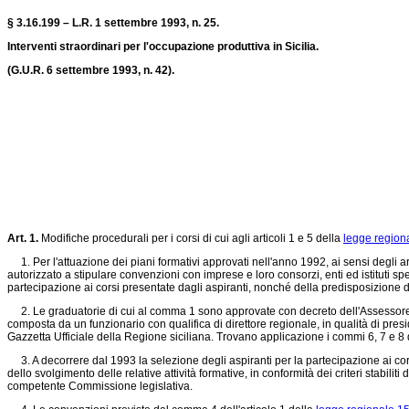
§ 3.16.199 – L.R. 1 settembre 1993, n. 25.
Interventi straordinari per l'occupazione produttiva in Sicilia.
(G.U.R. 6 settembre 1993, n. 42).
Art. 1.
Modifiche procedurali per i corsi di cui agli articoli 1 e 5 della
legge region
1. Per l'attuazione dei piani formativi approvati nell'anno 1992, ai sensi degli art
autorizzato a stipulare convenzioni con imprese e loro consorzi, enti ed istituti sp
partecipazione ai corsi presentate dagli aspiranti, nonché della predisposizione d
2. Le graduatorie di cui al comma 1 sono approvate con decreto dell'Assessore 
composta da un funzionario con qualifica di direttore regionale, in qualità di pre
Gazzetta Ufficiale della Regione siciliana. Trovano applicazione i commi 6, 7 e 8 d
3. A decorrere dal 1993 la selezione degli aspiranti per la partecipazione ai corsi
dello svolgimento delle relative attività formative, in conformità dei criteri stabil
competente Commissione legislativa.