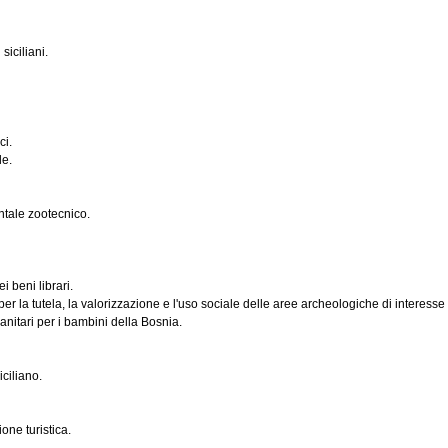
siciliani.
ci.
le.
entale zootecnico.
i beni librari.
er la tutela, la valorizzazione e l'uso sociale delle aree archeologiche di interesse
manitari per i bambini della Bosnia.
ciliano.
one turistica.