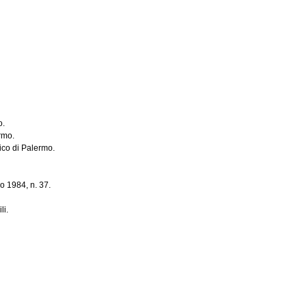
o.
rmo.
rico di Palermo.
o 1984, n. 37.
li.