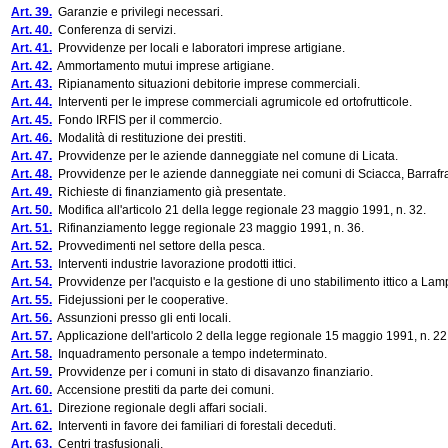
Art. 39.
Garanzie e privilegi necessari.
Art. 40.
Conferenza di servizi.
Art. 41.
Provvidenze per locali e laboratori imprese artigiane.
Art. 42.
Ammortamento mutui imprese artigiane.
Art. 43.
Ripianamento situazioni debitorie imprese commerciali.
Art. 44.
Interventi per le imprese commerciali agrumicole ed ortofrutticole.
Art. 45.
Fondo IRFIS per il commercio.
Art. 46.
Modalità di restituzione dei prestiti.
Art. 47.
Provvidenze per le aziende danneggiate nel comune di Licata.
Art. 48.
Provvidenze per le aziende danneggiate nei comuni di Sciacca, Barrafr
Art. 49.
Richieste di finanziamento già presentate.
Art. 50.
Modifica all'articolo 21 della legge regionale 23 maggio 1991, n. 32.
Art. 51.
Rifinanziamento legge regionale 23 maggio 1991, n. 36.
Art. 52.
Provvedimenti nel settore della pesca.
Art. 53.
Interventi industrie lavorazione prodotti ittici.
Art. 54.
Provvidenze per l'acquisto e la gestione di uno stabilimento ittico a La
Art. 55.
Fidejussioni per le cooperative.
Art. 56.
Assunzioni presso gli enti locali.
Art. 57.
Applicazione dell'articolo 2 della legge regionale 15 maggio 1991, n. 22
Art. 58.
Inquadramento personale a tempo indeterminato.
Art. 59.
Provvidenze per i comuni in stato di disavanzo finanziario.
Art. 60.
Accensione prestiti da parte dei comuni.
Art. 61.
Direzione regionale degli affari sociali.
Art. 62.
Interventi in favore dei familiari di forestali deceduti.
Art. 63.
Centri trasfusionali.