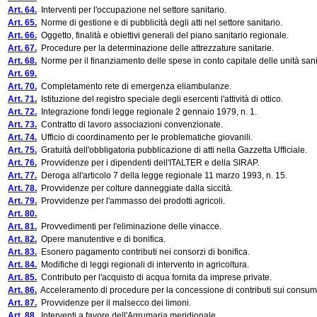
Art. 64.
Interventi per l'occupazione nel settore sanitario.
Art. 65.
Norme di gestione e di pubblicità degli atti nel settore sanitario.
Art. 66.
Oggetto, finalità e obiettivi generali del piano sanitario regionale.
Art. 67.
Procedure per la determinazione delle attrezzature sanitarie.
Art. 68.
Norme per il finanziamento delle spese in conto capitale delle unità sanitar
Art. 69.
Art. 70.
Completamento rete di emergenza eliambulanze.
Art. 71.
Istituzione del registro speciale degli esercenti l'attività di ottico.
Art. 72.
Integrazione fondi legge regionale 2 gennaio 1979, n. 1.
Art. 73.
Contratto di lavoro associazioni convenzionate.
Art. 74.
Ufficio di coordinamento per le problematiche giovanili.
Art. 75.
Gratuità dell'obbligatoria pubblicazione di atti nella Gazzetta Ufficiale.
Art. 76.
Provvidenze per i dipendenti dell'ITALTER e della SIRAP.
Art. 77.
Deroga all'articolo 7 della legge regionale 11 marzo 1993, n. 15.
Art. 78.
Provvidenze per colture danneggiate dalla siccità.
Art. 79.
Provvidenze per l'ammasso dei prodotti agricoli.
Art. 80.
Art. 81.
Provvedimenti per l'eliminazione delle vinacce.
Art. 82.
Opere manutentive e di bonifica.
Art. 83.
Esonero pagamento contributi nei consorzi di bonifica.
Art. 84.
Modifiche di leggi regionali di intervento in agricoltura.
Art. 85.
Contributo per l'acquisto di acqua fornita da imprese private.
Art. 86.
Acceleramento di procedure per la concessione di contributi sui consumi
Art. 87.
Provvidenze per il malsecco dei limoni.
Art. 88.
Interventi a favore dell'Agrumaria meridionale.