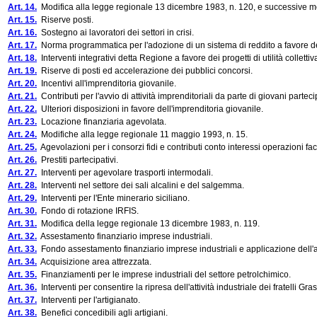
Art. 14.
Modifica alla legge regionale 13 dicembre 1983, n. 120, e successive mo
Art. 15.
Riserve posti.
Art. 16.
Sostegno ai lavoratori dei settori in crisi.
Art. 17.
Norma programmatica per l'adozione di un sistema di reddito a favore de
Art. 18.
Interventi integrativi detta Regione a favore dei progetti di utilità collettiv
Art. 19.
Riserve di posti ed accelerazione dei pubblici concorsi.
Art. 20.
Incentivi all'imprenditoria giovanile.
Art. 21.
Contributi per l'avvio di attività imprenditoriali da parte di giovani partecip
Art. 22.
Ulteriori disposizioni in favore dell'imprenditoria giovanile.
Art. 23.
Locazione finanziaria agevolata.
Art. 24.
Modifiche alla legge regionale 11 maggio 1993, n. 15.
Art. 25.
Agevolazioni per i consorzi fidi e contributi conto interessi operazioni fac
Art. 26.
Prestiti partecipativi.
Art. 27.
Interventi per agevolare trasporti intermodali.
Art. 28.
Interventi nel settore dei sali alcalini e del salgemma.
Art. 29.
Interventi per l'Ente minerario siciliano.
Art. 30.
Fondo di rotazione IRFIS.
Art. 31.
Modifica della legge regionale 13 dicembre 1983, n. 119.
Art. 32.
Assestamento finanziario imprese industriali.
Art. 33.
Fondo assestamento finanziario imprese industriali e applicazione dell'a
Art. 34.
Acquisizione area attrezzata.
Art. 35.
Finanziamenti per le imprese industriali del settore petrolchimico.
Art. 36.
Interventi per consentire la ripresa dell'attività industriale dei fratelli Gras
Art. 37.
Interventi per l'artigianato.
Art. 38.
Benefici concedibili agli artigiani.