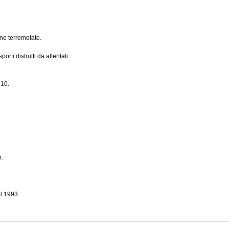
ne terremotate.
orti distrutti da attentati.
 10.
i.
el 1993.