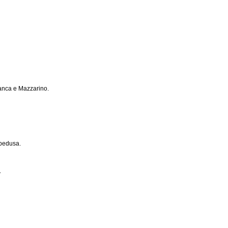
anca e Mazzarino.
mpedusa.
.