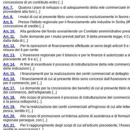
concessione di un contributo entro [...]
Art. 7.
Qualora i piani di sviluppo o di adeguamento della rete commerciale impo
provvedere alla loro [...]
Art. 8.
I mutui di cui al presente titolo sono concessi esclusivamente in favore de
Art. 9.
Presso l'Istituto regionale per il finanziamento alle industrie in Sicilia (IR
concessione di credito [...]
Art. 10.
Alla gestione del fondo sovraintende un Comitato amministrativo presiedu
Art. 11.
Sulle domande per i mutui previsti dall'art. 9 della presente legge, il Com
dalla data di [...]
Art. 12.
Per le operazioni di finanziamento effettuate ai sensi degli articoli 9 e 
misura del 6 per cento
Art. 13.
L'Assessore regionale per il bilancio e per le finanze è autorizzato a sti
precedente art. 9 e a [...]
Art. 14.
Al fine di incentivare il processo di ristrutturazione della rete commerci
delle indicazioni [...]
Art. 15.
I finanziamenti per la realizzazione dei centri commerciali al dettagl
Art. 16.
I finanziamenti di cui al presente titolo sono concessi dall'Assessore reg
per il commercio, per [...]
Art. 17.
Le domande per la concessione dei benefici di cui al presente titolo d
del commercio, dell'artigianato [...]
Art. 18.
Allo scopo di promuovere il processo di ristrutturazione del commercio al
e la pesca sottoporrà [...]
Art. 19.
Per la realizzazione dei centri commerciali all'ingrosso di cui alle lettere
pesca, sentito il [...]
Art. 20.
Allo scopo di promuovere un'intensa azione di assistenza e di formazione 
regionale persegue, con [...]
Art. 21.
Per il raggiungimento degli scopi di cui all'articolo precedente, l'Asses
sentite le associazioni [...]