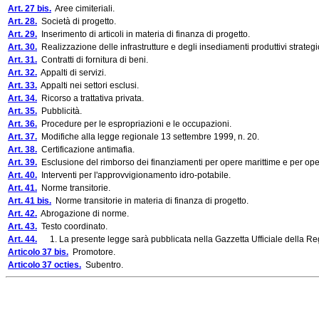
Art. 27 bis.
Aree cimiteriali.
Art. 28.
Società di progetto.
Art. 29.
Inserimento di articoli in materia di finanza di progetto.
Art. 30.
Realizzazione delle infrastrutture e degli insediamenti produttivi strategi
Art. 31.
Contratti di fornitura di beni.
Art. 32.
Appalti di servizi.
Art. 33.
Appalti nei settori esclusi.
Art. 34.
Ricorso a trattativa privata.
Art. 35.
Pubblicità.
Art. 36.
Procedure per le espropriazioni e le occupazioni.
Art. 37.
Modifiche alla legge regionale 13 settembre 1999, n. 20.
Art. 38.
Certificazione antimafia.
Art. 39.
Esclusione del rimborso dei finanziamenti per opere marittime e per ope
Art. 40.
Interventi per l'approvvigionamento idro-potabile.
Art. 41.
Norme transitorie.
Art. 41 bis.
Norme transitorie in materia di finanza di progetto.
Art. 42.
Abrogazione di norme.
Art. 43.
Testo coordinato.
Art. 44.
1. La presente legge sarà pubblicata nella Gazzetta Ufficiale della Regi
Articolo 37 bis.
Promotore.
Articolo 37 octies.
Subentro.