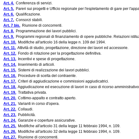
Art. 4.
Conferenza di servizi.
Art. 5.
Pareri sui progetti e Ufficio regionale per l'espletamento di gare per l'appal
Art. 6.
Qualificazione.
Art. 7.
Consorzi stabili.
Art. 7 bis.
Riunione di concorrenti.
Art. 8.
Programmazione dei lavori pubblici.
Art. 9.
Programmi regionali di finanziamento di opere pubbliche. Relazioni istituz
Art. 10.
Modifiche all'articolo 16 della legge n. 109 del 1994.
Art. 11.
Attività di studio, progettazione, direzione dei lavori ed accessorie.
Art. 12.
Fondo di rotazione per la progettazione definitiva.
Art. 13.
Incentivi e spese di progettazione.
Art. 14.
Inserimento di articoli.
Art. 15.
Sistemi di realizzazione dei lavori pubblici.
Art. 16.
Procedure di scelta del contraente.
Art. 17.
Criteri di aggiudicazione e commissioni aggiudicatrici.
Art. 18.
Aggiudicazione ed esecuzione di lavori in caso di ricorso amministrativo 
Art. 19.
Trattativa privata.
Art. 20.
Cottimo-appalto e contratto aperto.
Art. 21.
Varianti in corso d'opera.
Art. 22.
Collaudi.
Art. 23.
Pubblicità.
Art. 24.
Garanzie e coperture assicurative.
Art. 25.
Modifiche all'articolo 31 della legge 11 febbraio 1994, n. 109.
Art. 26.
Modifiche all'articolo 32 della legge 11 febbraio 1994, n. 109.
Art. 27.
Riunione di concorrenti.