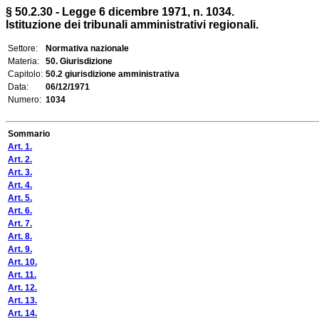
§ 50.2.30 - Legge 6 dicembre 1971, n. 1034.
Istituzione dei tribunali amministrativi regionali.
Settore:
Normativa nazionale
Materia:
50. Giurisdizione
Capitolo:
50.2 giurisdizione amministrativa
Data:
06/12/1971
Numero:
1034
Sommario
Art. 1.
Art. 2.
Art. 3.
Art. 4.
Art. 5.
Art. 6.
Art. 7.
Art. 8.
Art. 9.
Art. 10.
Art. 11.
Art. 12.
Art. 13.
Art. 14.