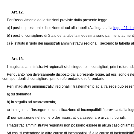
Art. 12.
Per l'assolvimento delle funzioni previste dalla presente legge:
a) i posti di presidente di sezione di cui alla tabella A allegata alla
legge 21 dic
b) i posti di consigliere di Stato della tabella medesima sono parimenti aumentati
c) è istituito il ruolo dei magistrati amministrativi regionali, secondo la tabella 
Art. 13.
I magistrati amministrativi regionali si distinguono in consiglieri, primi referenda
Per quanto non diversamente disposto dalla presente legge, ad essi sono estese l
corrispondenti di consigliere, primo referendario e referendario.
Per i magistrati amministrativi regionali il trasferimento ad altra sede può essere
a) su domanda;
b) in seguito ad avanzamento;
c) in seguito all'insorgere di una situazione di incompatibilità prevista dalla leg
d) per variazione nel numero dei magistrati da assegnare ai vari tribunali.
I magistrati amministrativi regionali non possono essere in alcun caso chiamati ad
Ad essi si estendono le altre cause di incompatibilità e le cause di ineleggibilità 