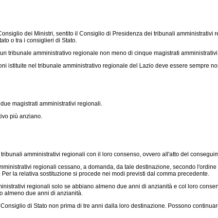
lio dei Ministri, sentito il Consiglio di Presidenza dei tribunali amministrativi reg
to o tra i consiglieri di Stato.
ibunale amministrativo regionale non meno di cinque magistrati amministrativi reg
ioni istituite nel tribunale amministrativo regionale del Lazio deve essere sempre n
due magistrati amministrativi regionali.
ivo più anziano.
tribunali amministrativi regionali con il loro consenso, ovvero all'atto del consegu
amministrativi regionali cessano, a domanda, da tale destinazione, secondo l'ordine 
e. Per la relativa sostituzione si procede nei modi previsti dal comma precedente.
inistrativi regionali solo se abbiano almeno due anni di anzianità e col loro consen
ano almeno due anni di anzianità.
Consiglio di Stato non prima di tre anni dalla loro destinazione. Possono continuar