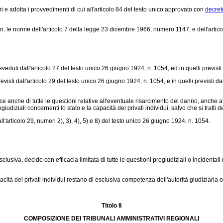
i e adotta i provvedimenti di cui all'articolo 84 del testo unico approvato con
decret
, le norme dell'articolo 7 della legge 23 dicembre 1966, numero 1147, e dell'artic
veduti dall'articolo 27 del testo unico 26 giugno 1924, n. 1054, ed in quelli previsti
isti dall'articolo 29 del testo unico 26 giugno 1924, n. 1054, e in quelli previsti d
anche di tutte le questioni relative all'eventuale risarcimento del danno, anche attrav
udiziali concernenti lo stato e la capacità dei privati individui, salvo che si tratti de
'articolo 29, numeri 2), 3), 4), 5) e 8) del testo unico 26 giugno 1924, n. 1054.
iva, decide con efficacia limitata di tutte le questioni pregiudiziali o incidentali r
ità dei privati individui restano di esclusiva competenza dell'autorità giudiziaria ordi
Titolo II
COMPOSIZIONE DEI TRIBUNALI AMMINISTRATIVI REGIONALI