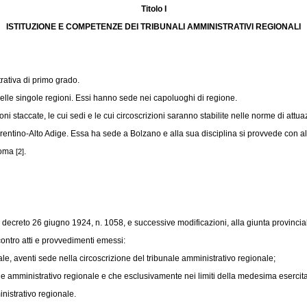
Titolo I
ISTITUZIONE E COMPETENZE DEI TRIBUNALI AMMINISTRATIVI REGIONALI
trativa di primo grado.
lle singole regioni. Essi hanno sede nei capoluoghi di regione.
 staccate, le cui sedi e le cui circoscrizioni saranno stabilite nelle norme di attua
ntino-Alto Adige. Essa ha sede a Bolzano e alla sua disciplina si provvede con al
 Roma
.
[2]
 decreto 26 giugno 1924, n. 1058,
e successive modificazioni, alla giunta provincia
ontro atti e provvedimenti emessi:
ale, aventi sede nella circoscrizione del tribunale amministrativo regionale;
ale amministrativo regionale e che esclusivamente nei limiti della medesima esercitano
inistrativo regionale.