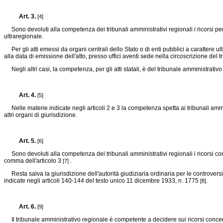
Art. 3.
[4]
Sono devoluti alla competenza dei tribunali amministrativi regionali i ricorsi per
ultraregionale.
Per gli atti emessi da organi centrali dello Stato o di enti pubblici a carattere ultr
alla data di emissione dell'atto, presso uffici aventi sede nella circoscrizione d
Negli altri casi, la competenza, per gli atti statali, è del tribunale amministrativ
Art. 4.
[5]
Nelle materie indicate negli articoli 2 e 3 la competenza spetta ai tribunali amministr
altri organi di giurisdizione.
Art. 5.
[6]
Sono devoluti alla competenza dei tribunali amministrativi regionali i ricorsi contr
comma dell'articolo 3
.
[7]
Resta salva la giurisdizione dell'autorità giudiziaria ordinaria per le controversi
indicate negli articoli 140-144 del testo unico 11 dicembre 1933, n. 1775
.
[8]
Art. 6.
[9]
Il tribunale amministrativo regionale è competente a decidere sui ricorsi concerne