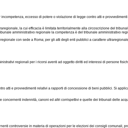
 incompetenza, eccesso di potere o violazione di legge contro atti e provvedimenti em
aregionale, la cui efficacia è limitata territorialmente alla circoscrizione del tribuna
el tribunale amministrativo regionale la competenza è del tribunale amministrativo r
o regionale con sede a Roma; per gli atti degli enti pubblici a carattere ultraregional
ativi regionali per i ricorsi aventi ad oggetto diritti ed interessi di persone fisiche 
o atti e provvedimenti relativi a rapporti di concessione di beni pubblici. Si applica
e concernenti indennità, canoni ed altri corrispettivi e quelle dei tribunali delle a
nti controversie in materia di operazioni per le elezioni dei consigli comunali, prov