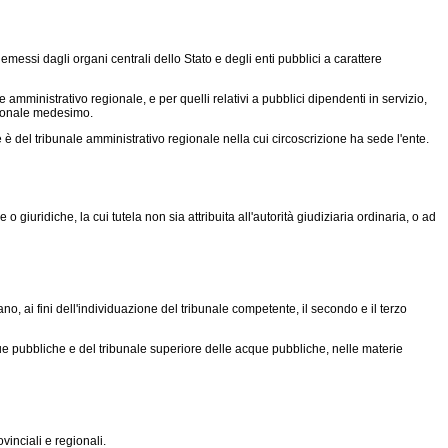
essi dagli organi centrali dello Stato e degli enti pubblici a carattere
le amministrativo regionale, e per quelli relativi a pubblici dipendenti in servizio,
egionale medesimo.
e è del tribunale amministrativo regionale nella cui circoscrizione ha sede l'ente.
o giuridiche, la cui tutela non sia attribuita all'autorità giudiziaria ordinaria, o ad
no, ai fini dell'individuazione del tribunale competente, il secondo e il terzo
cque pubbliche e del tribunale superiore delle acque pubbliche, nelle materie
inciali e regionali.