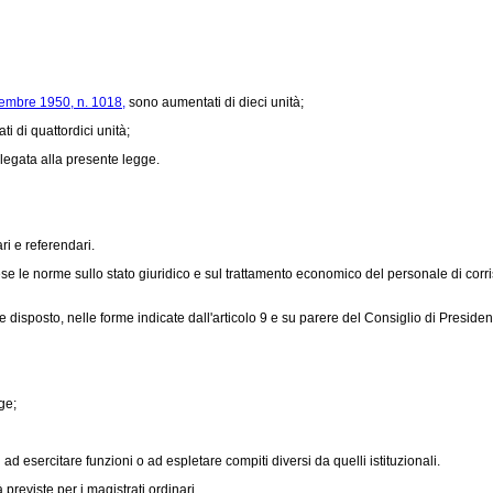
embre 1950, n. 1018,
sono aumentati di dieci unità;
 di quattordici unità;
allegata alla presente legge.
ri e referendari.
e norme sullo stato giuridico e sul trattamento economico del personale di corrisp
 disposto, nelle forme indicate dall'articolo 9 e su parere del Consiglio di Presidenz
ge;
 esercitare funzioni o ad espletare compiti diversi da quelli istituzionali.
previste per i magistrati ordinari.