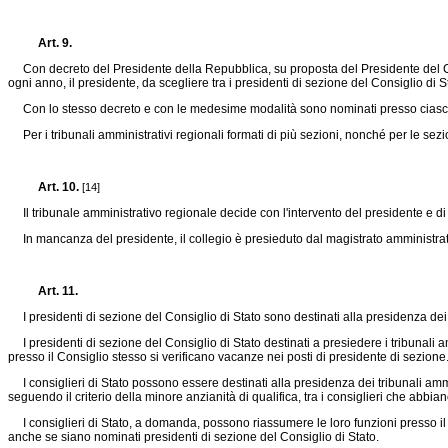
Art. 9.
Con decreto del Presidente della Repubblica, su proposta del Presidente del Consig
ogni anno, il presidente, da scegliere tra i presidenti di sezione del Consiglio di Sta
Con lo stesso decreto e con le medesime modalità sono nominati presso ciascun tr
Per i tribunali amministrativi regionali formati di più sezioni, nonché per le sez
Art. 10.
[14]
Il tribunale amministrativo regionale decide con l'intervento del presidente e di 
In mancanza del presidente, il collegio è presieduto dal magistrato amministrat
Art. 11.
I presidenti di sezione del Consiglio di Stato sono destinati alla presidenza dei 
I presidenti di sezione del Consiglio di Stato destinati a presiedere i tribunali 
presso il Consiglio stesso si verificano vacanze nei posti di presidente di sezion
I consiglieri di Stato possono essere destinati alla presidenza dei tribunali amm
seguendo il criterio della minore anzianità di qualifica, tra i consiglieri che abbi
I consiglieri di Stato, a domanda, possono riassumere le loro funzioni presso il 
anche se siano nominati presidenti di sezione del Consiglio di Stato.