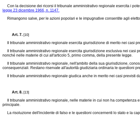
Con la decisione dei ricorsi il tribunale amministrativo regionale esercita i poter
legge 23 dicembre 1966, n. 1147.
Rimangono salve, per le azioni popolari e le impugnative consentite agli elettori
Art. 7.
[10]
Il tribunale amministrativo regionale esercita giurisdizione di merito nei casi pre
Il tribunale amministrativo regionale esercita giurisdizione esclusiva nei casi prev
nonché nelle materie di cui all'articolo 5, primo comma, della presente legge.
Il tribunale amministrativo regionale, nell'ambito della sua giurisdizione, conosce 
consequenziali. Restano riservate all'autorità giudiziaria ordinaria le questioni pregi
Il tribunale amministrativo regionale giudica anche in merito nei casi previsti dall
Art. 8.
[13]
Il tribunale amministrativo regionale, nelle materie in cui non ha competenza esclus
principale.
La risoluzione dell'incidente di falso e le questioni concernenti lo stato e la capac