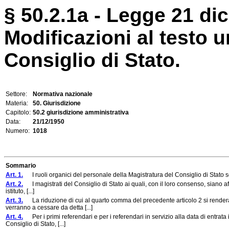
§ 50.2.1a - Legge 21 di
Modificazioni al testo u
Consiglio di Stato.
Settore:
Normativa nazionale
Materia:
50. Giurisdizione
Capitolo:
50.2 giurisdizione amministrativa
Data:
21/12/1950
Numero:
1018
Sommario
Art. 1.
I ruoli organici del personale della Magistratura del Consiglio di Stato son
Art. 2.
I magistrati del Consiglio di Stato ai quali, con il loro consenso, siano aff
istituto, [...]
Art. 3.
La riduzione di cui al quarto comma del precedente articolo 2 si renderà 
verranno a cessare da detta [...]
Art. 4.
Per i primi referendari e per i referendari in servizio alla data di entrata i
Consiglio di Stato, [...]