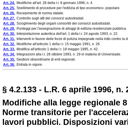
Art. 24.
Modifiche all'art. 28 della l.r. 8 gennaio 1996, n. 4.
Art. 25.
Snellimento di procedure per l'edilizia di tipo economico- popolare.
Art. 26.
Recepimento di norma statale.
Art. 27.
Controllo sugli atti dei consorzi autostradali.
Art. 28.
Scioglimento degli organi consortili dei consorzi autostradali.
Art. 29.
Punteggi per l'assegnazione di alloggi di edilizia residenziale pubblica.
Art. 30.
Interpretazione autentica dell'art. 1 della l.r. 24 agosto 1993, n. 22.
Art. 31.
Interventi in favore delle forze di polizia impegnate nella lotto contro la
Art. 32.
Modifiche all'articolo 1 della l.r. 15 maggio 1991, n. 26.
Art. 33.
Modifica all'articolo 1 della l.r. 18 maggio 1995, n. 42.
Art. 34.
Integrazioni alla l.r. 26 ottobre 1993, n. 29 in materia di Universiade.
Art. 35.
Gestioni straordinarie di enti regionali.
Art. 36.
Entrata in vigore.
§ 4.2.133 - L.R. 6 aprile 1996, n. 
Modifiche alla legge regionale 
Norme transitorie per l'accelera
lavori pubblici. Disposizioni vari