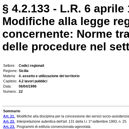
§ 4.2.133 - L.R. 6 aprile
Modifiche alla legge re
concernente: Norme tran
delle procedure nel setto
Settore:
Codici regionali
Regione:
Sicilia
Materia:
4. assetto e utilizzazione del territorio
Capitolo:
4.2 lavori pubblici
Data:
06/04/1996
Numero:
22
Sommario
Art. 21.
Modifiche alla disciplina per la concessione dei servizi socio-assistenzia
Art. 22.
Interpretazione autentica dell'art. 131 della l.r. 1º settembre 1993, n. 25.
Art. 23.
Programmi di edilizia convenzionata-agevolata.