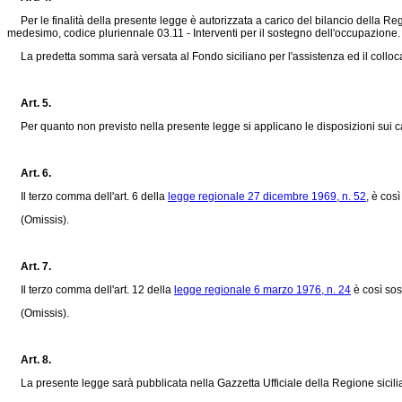
Per le finalità della presente legge è autorizzata a carico del bilancio della Regi
medesimo, codice pluriennale 03.11 - Interventi per il sostegno dell'occupazione.
La predetta somma sarà versata al Fondo siciliano per l'assistenza ed il collocam
Art. 5.
Per quanto non previsto nella presente legge si applicano le disposizioni sui can
Art. 6.
Il terzo comma dell'art. 6 della
legge regionale 27 dicembre 1969, n. 52
, è così
(Omissis).
Art. 7.
Il terzo comma dell'art. 12 della
legge regionale 6 marzo 1976, n. 24
è così sost
(Omissis).
Art. 8.
La presente legge sarà pubblicata nella Gazzetta Ufficiale della Regione sicilian