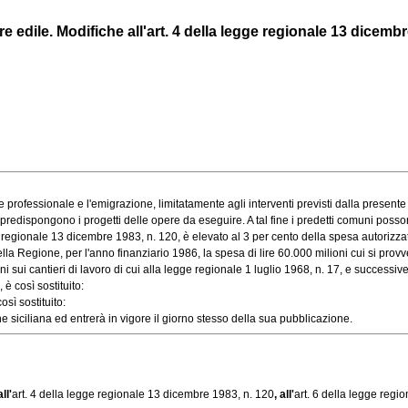
edile. Modifiche all'art. 4 della legge regionale 13 dicembre 19
ofessionale e l'emigrazione, limitatamente agli interventi previsti dalla presente leg
 predispongono i progetti delle opere da eseguire. A tal fine i predetti comuni posson
 regionale 13 dicembre 1983, n. 120, è elevato al 3 per cento della spesa autorizza
a Regione, per l'anno finanziario 1986, la spesa di lire 60.000 milioni cui si provved
ui cantieri di lavoro di cui alla legge regionale 1 luglio 1968, n. 17, e successive
è così sostituito:
sì sostituito:
siciliana ed entrerà in vigore il giorno stesso della sua pubblicazione.
ll'
art. 4 della legge regionale 13 dicembre 1983, n. 120
, all'
art. 6 della legge regi