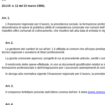
(G.U.R. n. 12 del 15 marzo 1986).
Art. 1.
L'Assessore regionale per il lavoro, la previdenza sociale, la formazione professi
straordinaria di opere di pubblica utilità di competenza comunale nei comuni dell'Is
rispettivi uffici comunali di collocamento, che risultino tali alla data di entrata in 
Art. 2.
La gestione dei cantieri di cui all'art. 1 è affidata ai comuni che all'uopo predisp
tecnici regionali o avvalersi di liberi professionisti.
La giunta comunale approva i progetti di cui al precedente articolo, sentiti i com
Il rendiconto delle spese effettuate, in uno ai documenti giustificativi relativi ai
formazione professionale e dell'emigrazione per i successivi adempimenti di co
In deroga alla normativa vigente l'Assessore regionale per il lavoro, la previdenza 
Art. 3.
Il compenso forfettario previsto dall'ultimo comma dell'art. 4 della
legge region
Art. 4.