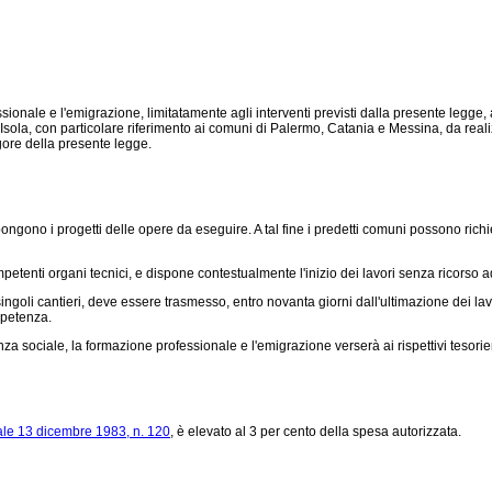
onale e l'emigrazione, limitatamente agli interventi previsti dalla presente legge, a
ola, con particolare riferimento ai comuni di Palermo, Catania e Messina, da realizzars
vigore della presente legge.
ongono i progetti delle opere da eseguire. A tal fine i predetti comuni possono richi
petenti organi tecnici, e dispone contestualmente l'inizio dei lavori senza ricorso a
 singoli cantieri, deve essere trasmesso, entro novanta giorni dall'ultimazione dei la
mpetenza.
sociale, la formazione professionale e l'emigrazione verserà ai rispettivi tesorieri de
ale 13 dicembre 1983, n. 120
, è elevato al 3 per cento della spesa autorizzata.