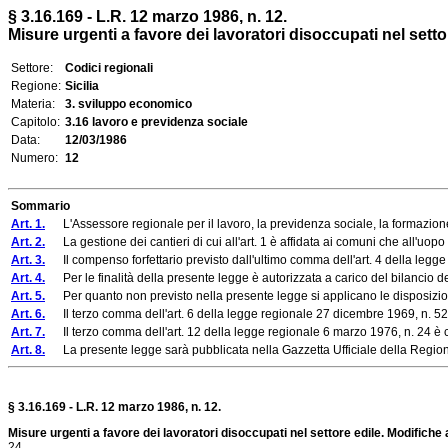
§ 3.16.169 - L.R. 12 marzo 1986, n. 12.
Misure urgenti a favore dei lavoratori disoccupati nel settore 
Settore:
Codici regionali
Regione:
Sicilia
Materia:
3. sviluppo economico
Capitolo:
3.16 lavoro e previdenza sociale
Data:
12/03/1986
Numero:
12
Sommario
Art. 1.
L'Assessore regionale per il lavoro, la previdenza sociale, la formazione pr
Art. 2.
La gestione dei cantieri di cui all'art. 1 è affidata ai comuni che all'uopo
Art. 3.
Il compenso forfettario previsto dall'ultimo comma dell'art. 4 della legge
Art. 4.
Per le finalità della presente legge è autorizzata a carico del bilancio dell
Art. 5.
Per quanto non previsto nella presente legge si applicano le disposizioni s
Art. 6.
Il terzo comma dell'art. 6 della legge regionale 27 dicembre 1969, n. 52, 
Art. 7.
Il terzo comma dell'art. 12 della legge regionale 6 marzo 1976, n. 24 è co
Art. 8.
La presente legge sarà pubblicata nella Gazzetta Ufficiale della Regione 
§ 3.16.169 - L.R. 12 marzo 1986, n. 12.
Misure urgenti a favore dei lavoratori disoccupati nel settore edile. Modifiche a
24
.