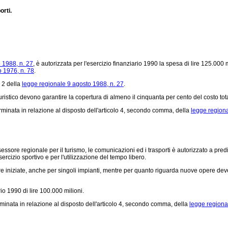
orti.
 1988, n. 27
, è autorizzata per l'esercizio finanziario 1990 la spesa di lire 125.000 
 1976, n. 78
.
o 2 della
legge regionale 9 agosto 1988, n. 27
.
ristico devono garantire la copertura di almeno il cinquanta per cento del costo tot
rminata in relazione al disposto dell'articolo 4, secondo comma, della
legge regiona
ssessore regionale per il turismo, le comunicazioni ed i trasporti è autorizzato a pre
ercizio sportivo e per l'utilizzazione del tempo libero.
iziate, anche per singoli impianti, mentre per quanto riguarda nuove opere deve g
io 1990 di lire 100.000 milioni.
rminata in relazione al disposto dell'articolo 4, secondo comma, della
legge regional