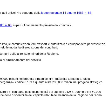
 agli articoli 4 e seguenti della
legge regionale 14 giugno 1983, n. 68
.
83, n. 68
, superi il finanziamento previsto dal comma 2.
ismo, le comunicazioni ed i trasporti è autorizzato a corrispondere per l'esercizio
reto le modalità di erogazione dei contributi.
i comuni delle altre isole minori della Regione.
à di funzionamento del servizio.
.000 milioni nel progetto strategico «F»: Riassetto territoriale, tutela
l'emergenza». codice 07.09 e quanto a lire 230.000 milioni nel progetto strategico
rcizio) e 8, con parte delle disponibilità del capitolo 21257, quanto a lire 50.000
n parte delle disponibilità del capitolo 60756 del bilancio della Regione per l'anno