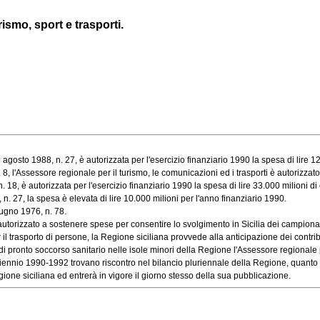
rismo, sport e trasporti.
gosto 1988, n. 27, è autorizzata per l'esercizio finanziario 1990 la spesa di lire 125.0
, l'Assessore regionale per il turismo, le comunicazioni ed i trasporti è autorizzato 
8, è autorizzata per l'esercizio finanziario 1990 la spesa di lire 33.000 milioni di cui
 n. 27, la spesa è elevata di lire 10.000 milioni per l'anno finanziario 1990.
ugno 1976, n. 78.
autorizzato a sostenere spese per consentire lo svolgimento in Sicilia dei campiona
trasporto di persone, la Regione siciliana provvede alla anticipazione dei contributi d
pronto soccorso sanitario nelle isole minori della Regione l'Assessore regionale per
riennio 1990-1992 trovano riscontro nel bilancio pluriennale della Regione, quanto a 
one siciliana ed entrerà in vigore il giorno stesso della sua pubblicazione.