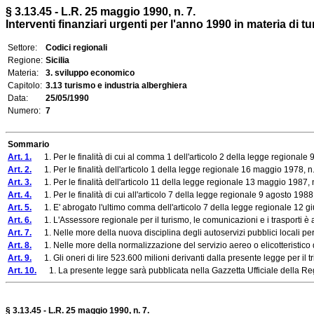
§ 3.13.45 - L.R. 25 maggio 1990, n. 7.
Interventi finanziari urgenti per l'anno 1990 in materia di tu
Settore:
Codici regionali
Regione:
Sicilia
Materia:
3. sviluppo economico
Capitolo:
3.13 turismo e industria alberghiera
Data:
25/05/1990
Numero:
7
Sommario
Art. 1.
1. Per le finalità di cui al comma 1 dell'articolo 2 della legge regionale 9 a
Art. 2.
1. Per le finalità dell'articolo 1 della legge regionale 16 maggio 1978, n. 8
Art. 3.
1. Per le finalità dell'articolo 11 della legge regionale 13 maggio 1987, n. 1
Art. 4.
1. Per le finalità di cui all'articolo 7 della legge regionale 9 agosto 1988,
Art. 5.
1. E' abrogato l'ultimo comma dell'articolo 7 della legge regionale 12 gi
Art. 6.
1. L'Assessore regionale per il turismo, le comunicazioni e i trasporti è 
Art. 7.
1. Nelle more della nuova disciplina degli autoservizi pubblici locali per il 
Art. 8.
1. Nelle more della normalizzazione del servizio aereo o elicotteristico di 
Art. 9.
1. Gli oneri di lire 523.600 milioni derivanti dalla presente legge per il t
Art. 10.
1. La presente legge sarà pubblicata nella Gazzetta Ufficiale della Regi
§ 3.13.45 - L.R. 25 maggio 1990, n. 7.