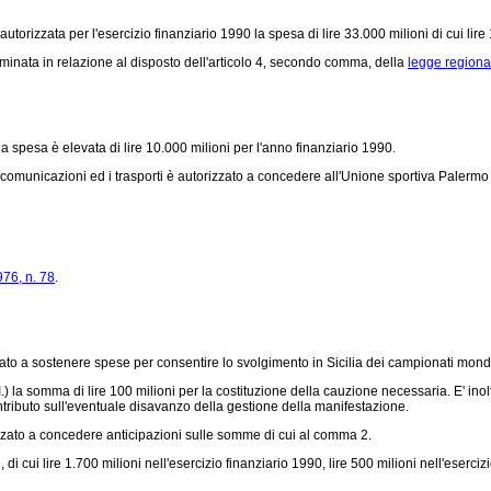
 autorizzata per l'esercizio finanziario 1990 la spesa di lire 33.000 milioni di cui lir
rminata in relazione al disposto dell'articolo 4, secondo comma, della
legge regional
 la spesa è elevata di lire 10.000 milioni per l'anno finanziario 1990.
municazioni ed i trasporti è autorizzato a concedere all'Unione sportiva Palermo S.p
76, n. 78
.
zato a sostenere spese per consentire lo svolgimento in Sicilia dei campionati mond
.I.) la somma di lire 100 milioni per la costituzione della cauzione necessaria. E' in
ntributo sull'eventuale disavanzo della gestione della manifestazione.
izzato a concedere anticipazioni sulle somme di cui al comma 2.
 di cui lire 1.700 milioni nell'esercizio finanziario 1990, lire 500 milioni nell'eserciz