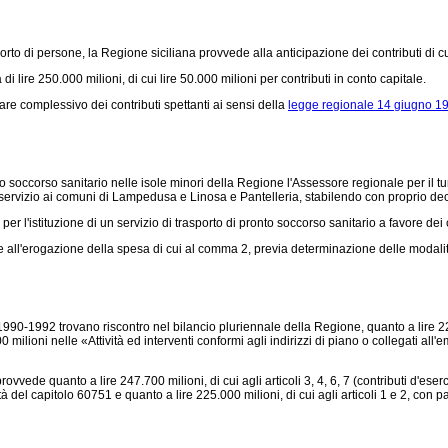
rto di persone, la Regione siciliana provvede alla anticipazione dei contributi di cui
 lire 250.000 milioni, di cui lire 50.000 milioni per contributi in conto capitale.
e complessivo dei contributi spettanti ai sensi della
legge regionale 14 giugno 19
soccorso sanitario nelle isole minori della Regione l'Assessore regionale per il tur
il servizio ai comuni di Lampedusa e Linosa e Pantelleria, stabilendo con proprio dec
per l'istituzione di un servizio di trasporto di pronto soccorso sanitario a favore de
e all'erogazione della spesa di cui al comma 2, previa determinazione delle modalit
1990-1992 trovano riscontro nel bilancio pluriennale della Regione, quanto a lire 225
0 milioni nelle «Attività ed interventi conformi agli indirizzi di piano o collegati al
ovvede quanto a lire 247.700 milioni, di cui agli articoli 3, 4, 6, 7 (contributi d'ese
bilità del capitolo 60751 e quanto a lire 225.000 milioni, di cui agli articoli 1 e 2, co