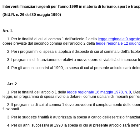
Interventi finanziari urgenti per l'anno 1990 in materia di turismo, sport e trasp
(G.U.R. n. 26 del 30 maggio 1990)
Art. 1.
1. Per le finalità di cui al comma 1 dell'articolo 2 della
legge regionale 9 agosto
opere previste dal secondo comma dell'articolo 2 della
legge regionale 12 giugno
2. Per i programmi di spesa si applica il disposto di cui al comma 5 dell'articol
3. I programmi di finanziamento relativi a nuove opere di viabilità di interesse tu
4. Per gli anni successivi al 1990, la spesa di cui al presente articolo sarà dete
Art. 2.
1. Per le finalità dell'articolo 1 della
legge regionale 16 maggio 1978, n. 8
, l'A
legge, un programma di spesa rivolto a dotare i comuni siciliani di impianti per l'es
2. Il programma di cui al comma 1 deve prevedere il completamento delle opere in
funzionali.
3. Per le suddette finalità è autorizzata la spesa a carico dell'esercizio finanziar
4. Per gli anni successivi al 1990 la spesa di cui al presente articolo sarà dete