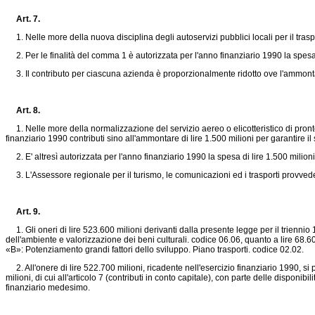
Art. 7.
1. Nelle more della nuova disciplina degli autoservizi pubblici locali per il traspo
2. Per le finalità del comma 1 è autorizzata per l'anno finanziario 1990 la spesa di
3. Il contributo per ciascuna azienda è proporzionalmente ridotto ove l'ammontar
Art. 8.
1. Nelle more della normalizzazione del servizio aereo o elicotteristico di pronto 
finanziario 1990 contributi sino all'ammontare di lire 1.500 milioni per garantire 
2. E' altresì autorizzata per l'anno finanziario 1990 la spesa di lire 1.500 milioni 
3. L'Assessore regionale per il turismo, le comunicazioni ed i trasporti provved
Art. 9.
1. Gli oneri di lire 523.600 milioni derivanti dalla presente legge per il triennio 
dell'ambiente e valorizzazione dei beni culturali. codice 06.06, quanto a lire 68.60
«B»: Potenziamento grandi fattori dello sviluppo. Piano trasporti. codice 02.02.
2. All'onere di lire 522.700 milioni, ricadente nell'esercizio finanziario 1990, si pr
milioni, di cui all'articolo 7 (contributi in conto capitale), con parte delle disponi
finanziario medesimo.