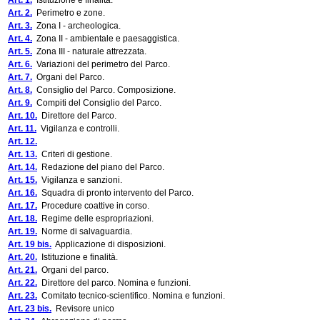
Art. 1.
Istituzione e finalità.
Art. 2.
Perimetro e zone.
Art. 3.
Zona I - archeologica.
Art. 4.
Zona II - ambientale e paesaggistica.
Art. 5.
Zona III - naturale attrezzata.
Art. 6.
Variazioni del perimetro del Parco.
Art. 7.
Organi del Parco.
Art. 8.
Consiglio del Parco. Composizione.
Art. 9.
Compiti del Consiglio del Parco.
Art. 10.
Direttore del Parco.
Art. 11.
Vigilanza e controlli.
Art. 12.
Art. 13.
Criteri di gestione.
Art. 14.
Redazione del piano del Parco.
Art. 15.
Vigilanza e sanzioni.
Art. 16.
Squadra di pronto intervento del Parco.
Art. 17.
Procedure coattive in corso.
Art. 18.
Regime delle espropriazioni.
Art. 19.
Norme di salvaguardia.
Art. 19 bis.
Applicazione di disposizioni.
Art. 20.
Istituzione e finalità.
Art. 21.
Organi del parco.
Art. 22.
Direttore del parco. Nomina e funzioni.
Art. 23.
Comitato tecnico-scientifico. Nomina e funzioni.
Art. 23 bis.
Revisore unico