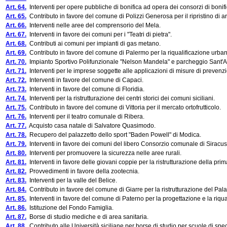
Art. 64.
Interventi per opere pubbliche di bonifica ad opera dei consorzi di bonifi
Art. 65.
Contributo in favore del comune di Polizzi Generosa per il ripristino di ar
Art. 66.
Interventi nelle aree del comprensorio del Mela.
Art. 67.
Interventi in favore dei comuni per i "Teatri di pietra".
Art. 68.
Contributi ai comuni per impianti di gas metano.
Art. 69.
Contributo in favore del comune di Palermo per la riqualificazione urban
Art. 70.
Impianto Sportivo Polifunzionale "Nelson Mandela" e parcheggio Sant'
Art. 71.
Interventi per le imprese soggette alle applicazioni di misure di prevenz
Art. 72.
Interventi in favore del comune di Capaci.
Art. 73.
Interventi in favore del comune di Floridia.
Art. 74.
Interventi per la ristrutturazione dei centri storici dei comuni siciliani.
Art. 75.
Contributo in favore del comune di Vittoria per il mercato ortofrutticolo.
Art. 76.
Interventi per il teatro comunale di Ribera.
Art. 77.
Acquisto casa natale di Salvatore Quasimodo.
Art. 78.
Recupero del palazzetto dello sport "Baden Powell" di Modica.
Art. 79.
Interventi in favore dei comuni del libero Consorzio comunale di Siracusa 
Art. 80.
Interventi per promuovere la sicurezza nelle aree rurali.
Art. 81.
Interventi in favore delle giovani coppie per la ristrutturazione della pri
Art. 82.
Provvedimenti in favore della zootecnia.
Art. 83.
Interventi per la valle del Belice.
Art. 84.
Contributo in favore del comune di Giarre per la ristrutturazione del Palaz
Art. 85.
Interventi in favore del comune di Paterno per la progettazione e la riqua
Art. 86.
Istituzione del Fondo Famiglia.
Art. 87.
Borse di studio mediche e di area sanitaria.
Art. 88.
Contributo alle Università siciliane per borse di studio per scuole di spe