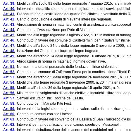
Art. 39.
Modifica all'articolo 91 della legge regionale 7 maggio 2015, n. 9 in materi
Art. 40.
Interventi di riqualificazione urbana e miglioramento dei servizi pubblici 
Art. 41.
Procedure per la costituzione del quarto Policlinico universitario della 
Art. 42.
Centri di produzione e centri di rilevante interesse regionali.
Art. 43.
Abrogazione di norma in materia di centri di assistenza tecnica cooperati
Art. 44.
Contributo all'Associazione per l'Arte di Alcamo.
Art. 45.
Modifiche alla legge regionale 3 agosto 2022, n. 15 in materia di randa
Art. 46.
Contributo in favore del comune di Casteltermini per iniziative turistiche e
Art. 47.
Modifiche all'articolo 24-bis della legge regionale 3 novembre 2000, n. 
Art. 48.
Istituzione del Centro di restauro del legno bagnato.
Art. 49.
Modifiche all'articolo 24 della legge regionale 16 ottobre 2019, n. 17 in ma
Art. 50.
Abrogazione di norma in materia di nomine governative.
Art. 51.
Norme in materia di personale delle fondazioni lirico-sinfoniche.
Art. 52.
Contributo al comune di Zafferana Etnea per la manifestazione "Teatri Rif
Art. 53.
Modifiche all'articolo 5 della legge regionale 26 novembre 2021, n. 30 in
Art. 54.
Modifiche alla legge regionale 3 novembre 2000, n. 20 in materia di revi
Art. 55.
Modifica all'articolo 36 della legge regionale 15 aprile 2021, n. 9.
Art. 56.
Misure per lo svolgimento di cariche elettive e incarichi istituzionali da par
Art. 57.
Sentieri escursionistici Rocche del Crasto.
Art. 58.
Contributo per il Marsala Kite Fest.
Art. 59.
Interventi della legislazione regionale a valere sulle risorse extraregion
Art. 60.
Contributo comuni con sito Unesco.
Art. 61.
Contributo in favore del convento della Basilica di San Francesco d'Assi
Art. 62.
Interventi per la riqualificazione del campo sportivo di Mussomeli.
Art. 63.
Interventi di ristrutturazione delle caserme dei carabinieri nei comuni mon