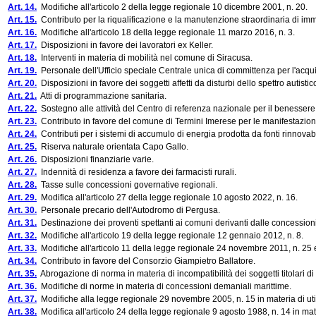
Art. 14.
Modifiche all'articolo 2 della legge regionale 10 dicembre 2001, n. 20.
Art. 15.
Contributo per la riqualificazione e la manutenzione straordinaria di immo
Art. 16.
Modifiche all'articolo 18 della legge regionale 11 marzo 2016, n. 3.
Art. 17.
Disposizioni in favore dei lavoratori ex Keller.
Art. 18.
Interventi in materia di mobilità nel comune di Siracusa.
Art. 19.
Personale dell'Ufficio speciale Centrale unica di committenza per l'acquis
Art. 20.
Disposizioni in favore dei soggetti affetti da disturbi dello spettro autistic
Art. 21.
Atti di programmazione sanitaria.
Art. 22.
Sostegno alle attività del Centro di referenza nazionale per il benessere
Art. 23.
Contributo in favore del comune di Termini Imerese per le manifestazion
Art. 24.
Contributi per i sistemi di accumulo di energia prodotta da fonti rinnovabi
Art. 25.
Riserva naturale orientata Capo Gallo.
Art. 26.
Disposizioni finanziarie varie.
Art. 27.
Indennità di residenza a favore dei farmacisti rurali.
Art. 28.
Tasse sulle concessioni governative regionali.
Art. 29.
Modifica all'articolo 27 della legge regionale 10 agosto 2022, n. 16.
Art. 30.
Personale precario dell'Autodromo di Pergusa.
Art. 31.
Destinazione dei proventi spettanti ai comuni derivanti dalle concessioni
Art. 32.
Modifiche all'articolo 19 della legge regionale 12 gennaio 2012, n. 8.
Art. 33.
Modifiche all'articolo 11 della legge regionale 24 novembre 2011, n. 25 e
Art. 34.
Contributo in favore del Consorzio Giampietro Ballatore.
Art. 35.
Abrogazione di norma in materia di incompatibilità dei soggetti titolari di 
Art. 36.
Modifiche di norme in materia di concessioni demaniali marittime.
Art. 37.
Modifiche alla legge regionale 29 novembre 2005, n. 15 in materia di uti
Art. 38.
Modifica all'articolo 24 della legge regionale 9 agosto 1988, n. 14 in mate