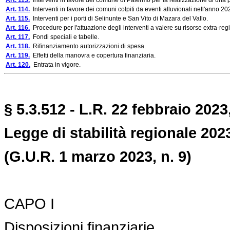
Art. 113.
Interventi in favore del comune di Palermo per la realizzazione di una
Art. 114.
Interventi in favore dei comuni colpiti da eventi alluvionali nell'anno 20
Art. 115.
Interventi per i porti di Selinunte e San Vito di Mazara del Vallo.
Art. 116.
Procedure per l'attuazione degli interventi a valere su risorse extra-regi
Art. 117.
Fondi speciali e tabelle.
Art. 118.
Rifinanziamento autorizzazioni di spesa.
Art. 119.
Effetti della manovra e copertura finanziaria.
Art. 120.
Entrata in vigore.
§ 5.3.512 - L.R. 22 febbraio 2023,
Legge di stabilità regionale 202
(G.U.R. 1 marzo 2023, n. 9)
CAPO I
Disposizioni finanziarie