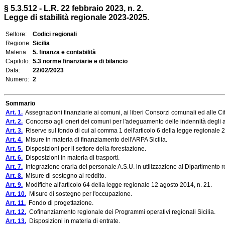
§ 5.3.512 - L.R. 22 febbraio 2023, n. 2.
Legge di stabilità regionale 2023-2025.
Settore:
Codici regionali
Regione:
Sicilia
Materia:
5. finanza e contabilità
Capitolo:
5.3 norme finanziarie e di bilancio
Data:
22/02/2023
Numero:
2
Sommario
Art. 1.
Assegnazioni finanziarie ai comuni, ai liberi Consorzi comunali ed alle C
Art. 2.
Concorso agli oneri dei comuni per l'adeguamento delle indennità degli am
Art. 3.
Riserve sul fondo di cui al comma 1 dell'articolo 6 della legge regionale 
Art. 4.
Misure in materia di finanziamento dell'ARPA Sicilia.
Art. 5.
Disposizioni per il settore della forestazione.
Art. 6.
Disposizioni in materia di trasporti.
Art. 7.
Integrazione oraria del personale A.S.U. in utilizzazione al Dipartimento regi
Art. 8.
Misure di sostegno al reddito.
Art. 9.
Modifiche all'articolo 64 della legge regionale 12 agosto 2014, n. 21.
Art. 10.
Misure di sostegno per l'occupazione.
Art. 11.
Fondo di progettazione.
Art. 12.
Cofinanziamento regionale dei Programmi operativi regionali Sicilia.
Art. 13.
Disposizioni in materia di entrate.