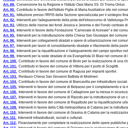
Art. 89.
Convenzione tra la Regione e l'Istituto Oasi Maria SS. Di Troina Onlus.
Art. 90.
Contributo in favore dell'Istituto Figlie di Maria Ausiliatrice sito nel com
Art. 91.
Istituzione presso l'IRFIS della Sezione specializzata per il sostegno fina
Art. 92.
Interventi per l'adeguamento della pista dell'elisoccorso di Vallelunga 
Art. 93.
Utilizzo delle risorse dei fondi Jessica e Jeremie e del Fondo centrale di
Art. 94.
Interventi in favore della Fondazione "Carnevale di Acireale" e del comu
Art. 95.
Interventi per la ristrutturazione della Chiesa San Giuseppe del comune
Art. 96.
Interventi per collegamenti stradali e opere di urbanizzazione nel comune
Art. 97.
Interventi per lavori di consolidamento stradale e rifacimento della pavi
Art. 98.
Interventi per la riqualificazione e l'adeguamento del campo sportivo ne
Art. 99.
Interventi per la sede stradale di via Evangelista Di Blasi nel comune di
Art. 100.
Contributo in favore del comune di Brolo per la realizzazione di una ch
Art. 101.
Contributo in favore del comune di Vittoria per il porto di Scoglitti.
Art. 102.
Contributo in favore del comune di Ragusa per impianti sportivi.
Art. 103.
Restauro Chiesa San Giovanni Battista di Misilmeri.
Art. 104.
Contributo in favore del comune di Biancavilla per infrastrutture sociali.
Art. 105.
Interventi in favore del comune di Belpasso per il completamento e la m
Art. 106.
Interventi in favore del comune di Caltagirone per la messa in sicurezza
Art. 107.
Interventi in favore del comune di Riposto per la ristrutturazione di un 
Art. 108.
Interventi in favore del comune di Regalbuto per la riqualificazione ur
Art. 109.
Interventi in favore della Città metropolitana di Catania per la ristrutt
Art. 110.
Interventi in favore del comune di Gravina di Catania per la realizzazi
Art. 111.
Interventi infrastrutturali, sociali e culturali.
Art. 112.
Finanziamento per completare la realizzazione delle opere pubbliche previ