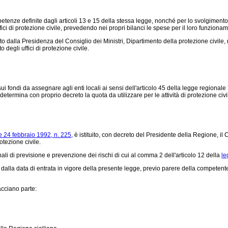
etenze definite dagli articoli 13 e 15 della stessa legge, nonché per lo svolgimento d
ici di protezione civile, prevedendo nei propri bilanci le spese per il loro funzionamen
dalla Presidenza del Consiglio dei Ministri, Dipartimento della protezione civile, 
o degli uffici di protezione civile.
i fondi da assegnare agli enti locali ai sensi dell'articolo 45 della legge regional
rmina con proprio decreto la quota da utilizzare per le attività di protezione civi
e 24 febbraio 1992, n. 225,
è istituito, con decreto del Presidente della Regione, il 
otezione civile.
li di previsione e prevenzione dei rischi di cui al comma 2 dell'articolo 12 della
le
alla data di entrata in vigore della presente legge, previo parere della competent
cciano parte: