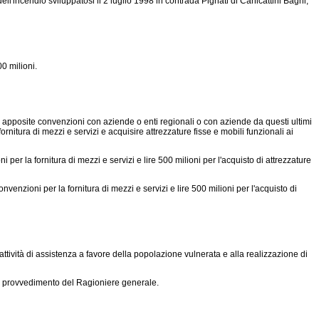
l'incendio sviluppatosi il 2 luglio 1998 in contrada Pignati di Canicattini Bagni,
00 milioni.
e apposite convenzioni con aziende o enti regionali o con aziende da questi ultimi
fornitura di mezzi e servizi e acquisire attrezzature fisse e mobili funzionali ai
i per la fornitura di mezzi e servizi e lire 500 milioni per l'acquisto di attrezzature
venzioni per la fornitura di mezzi e servizi e lire 500 milioni per l'acquisto di
 attività di assistenza a favore della popolazione vulnerata e alla realizzazione di
con provvedimento del Ragioniere generale.