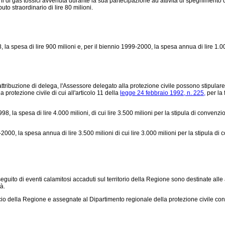
 di gas tossici avvenuta durante la sua partecipazione ad attività di spegnimento del
uto straordinario di lire 80 milioni.
8, la spesa di lire 900 milioni e, per il biennio 1999-2000, la spesa annua di lire 1.0
attribuzione di delega, l'Assessore delegato alla protezione civile possono stipular
 protezione civile di cui all'articolo 11 della
legge 24 febbraio 1992, n. 225,
per la 
8, la spesa di lire 4.000 milioni, di cui lire 3.500 milioni per la stipula di convenzion
0, la spesa annua di lire 3.500 milioni di cui lire 3.000 milioni per la stipula di con
seguito di eventi calamitosi accaduti sul territorio della Regione sono destinate alle
à.
ancio della Regione e assegnate al Dipartimento regionale della protezione civile 