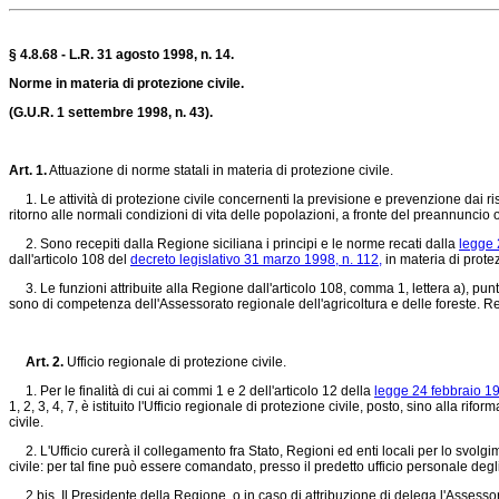
§ 4.8.68 - L.R. 31 agosto 1998, n. 14.
Norme in materia di protezione civile.
(G.U.R. 1 settembre 1998, n. 43).
Art. 1.
Attuazione di norme statali in materia di protezione civile.
1. Le attività di protezione civile concernenti la previsione e prevenzione dai ris
ritorno alle normali condizioni di vita delle popolazioni, a fronte del preannuncio o
2. Sono recepiti dalla Regione siciliana i principi e le norme recati dalla
legge 
dall'articolo 108 del
decreto legislativo 31 marzo 1998, n. 112,
in materia di protez
3. Le funzioni attribuite alla Regione dall'articolo 108, comma 1, lettera a), pun
sono di competenza dell'Assessorato regionale dell'agricoltura e delle foreste. Re
Art. 2.
Ufficio regionale di protezione civile.
1. Per le finalità di cui ai commi 1 e 2 dell'articolo 12 della
legge 24 febbraio 19
1, 2, 3, 4, 7, è istituito l'Ufficio regionale di protezione civile, posto, sino alla
civile.
2. L'Ufficio curerà il collegamento fra Stato, Regioni ed enti locali per lo svolgime
civile: per tal fine può essere comandato, presso il predetto ufficio personale degli
2 bis. Il Presidente della Regione, o in caso di attribuzione di delega l'Assessore 