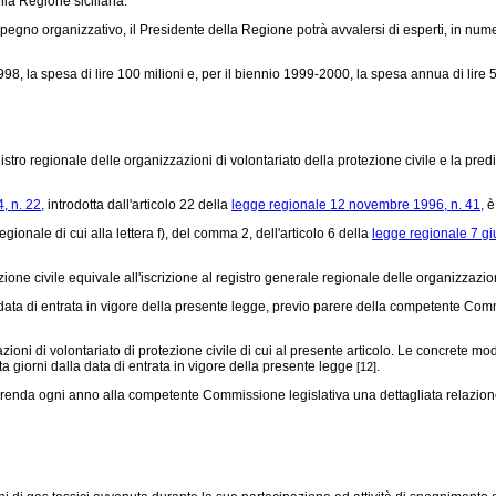
lla Regione siciliana.
impegno organizzativo, il Presidente della Regione potrà avvalersi di esperti, in nume
998, la spesa di lire 100 milioni e, per il biennio 1999-2000, la spesa annua di lire 
egistro regionale delle organizzazioni di volontariato della protezione civile e la pr
, n. 22,
introdotta dall'articolo 22 della
legge regionale 12 novembre 1996, n. 41,
è
gionale di cui alla lettera f), del comma 2, dell'articolo 6 della
legge regionale 7 gi
one civile equivale all'iscrizione al registro generale regionale delle organizzazioni 
a di entrata in vigore della presente legge, previo parere della competente Commissi
azioni di volontariato di protezione civile di cui al presente articolo. Le concrete 
ta giorni dalla data di entrata in vigore della presente legge
.
[12]
enda ogni anno alla competente Commissione legislativa una dettagliata relazione con