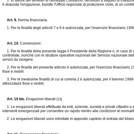
1. In favore dei familiari di Giuseppe Cassarino, deceduto a seguito di inalazioni
è disposta l'erogazione, tramite l'Ufficio regionale di protezione civile, di un contrib
Art. 9.
Norma finanziaria.
1. Per le finalità degli articoli 7 e 8 è autorizzata, per l'esercizio finanziario 199
Art. 10.
Convenzioni.
1. Per le finalità della presente legge il Presidente della Regione o, in caso di 
controllate, nonché con le strutture operative nazionali del Servizio nazionale della
servizi da svolgere.
2. Per le finalità del presente articolo è autorizzata, per l'esercizio finanziario 199
fisse e mobili.
3. Per le medesime finalità di cui al comma 2 è autorizzata, per il biennio 1999-200
attrezzature fisse e mobili.
Art. 10 bis.
Erogazioni liberali
[13]
1. Le erogazioni liberali effettuate da enti, aziende, società e privati cittadini a 
interventi emergenziali per consentire un rapido rientro alle condizioni di normalit
2. Le erogazioni liberali sono introitate in apposito capitolo di entrata del bil