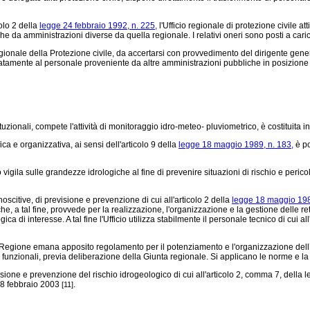
olo 2 della
legge 24 febbraio 1992, n. 225,
l'Ufficio regionale di protezione civile at
 da amministrazioni diverse da quella regionale. I relativi oneri sono posti a car
nale della Protezione civile, da accertarsi con provvedimento del dirigente general
tatamente al personale proveniente da altre amministrazioni pubbliche in posizione 
uzionali, compete l'attività di monitoraggio idro-meteo- pluviometrico, è costituita i
ca e organizzativa, ai sensi dell'articolo 9 della
legge 18 maggio 1989, n. 183,
è po
o vigila sulle grandezze idrologiche al fine di prevenire situazioni di rischio e peric
oscitive, di previsione e prevenzione di cui all'articolo 2 della
legge 18 maggio 198
che, a tal fine, provvede per la realizzazione, l'organizzazione e la gestione delle r
i interesse. A tal fine l'Ufficio utilizza stabilmente il personale tecnico di cui al
la Regione emana apposito regolamento per il potenziamento e l'organizzazione dell
 funzionali, previa deliberazione della Giunta regionale. Si applicano le norme e la
sione e prevenzione del rischio idrogeologico di cui all'articolo 2, comma 7, della
 28 febbraio 2003
.
[11]