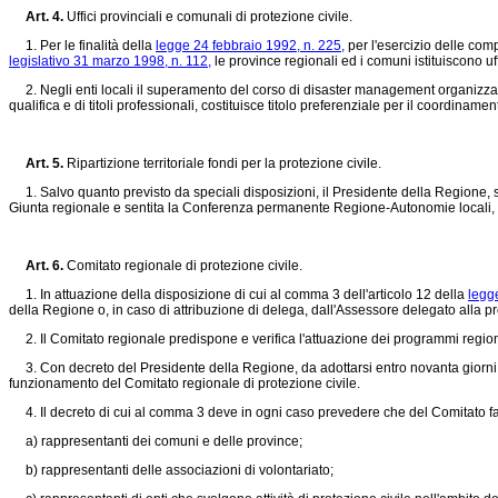
Art. 4.
Uffici provinciali e comunali di protezione civile.
1. Per le finalità della
legge 24 febbraio 1992, n. 225,
per l'esercizio delle comp
legislativo 31 marzo 1998, n. 112,
le province regionali ed i comuni istituiscono uff
2. Negli enti locali il superamento del corso di disaster management organizzato 
qualifica e di titoli professionali, costituisce titolo preferenziale per il coordinament
Art. 5.
Ripartizione territoriale fondi per la protezione civile.
1. Salvo quanto previsto da speciali disposizioni, il Presidente della Regione, su
Giunta regionale e sentita la Conferenza permanente Regione-Autonomie locali, dete
Art. 6.
Comitato regionale di protezione civile.
1. In attuazione della disposizione di cui al comma 3 dell'articolo 12 della
legg
della Regione o, in caso di attribuzione di delega, dall'Assessore delegato alla pr
2. Il Comitato regionale predispone e verifica l'attuazione dei programmi regiona
3. Con decreto del Presidente della Regione, da adottarsi entro novanta giorni d
funzionamento del Comitato regionale di protezione civile.
4. Il decreto di cui al comma 3 deve in ogni caso prevedere che del Comitato fa
a) rappresentanti dei comuni e delle province;
b) rappresentanti delle associazioni di volontariato;