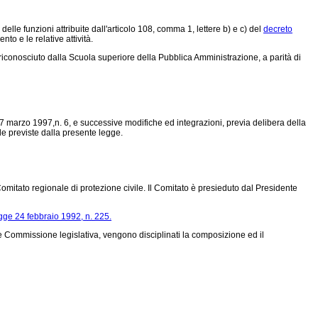
elle funzioni attribuite dall'articolo 108, comma 1, lettere b) e c) del
decreto
to e le relative attività.
riconosciuto dalla Scuola superiore della Pubblica Amministrazione, a parità di
e 7 marzo 1997,n. 6, e successive modifiche ed integrazioni, previa delibera della
le previste dalla presente legge.
Comitato regionale di protezione civile. Il Comitato è presieduto dal Presidente
gge 24 febbraio 1992, n. 225.
e Commissione legislativa, vengono disciplinati la composizione ed il