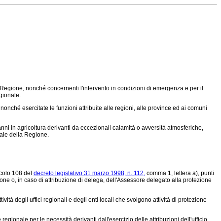
la Regione, nonché concernenti l'intervento in condizioni di emergenza e per il
egionale.
 nonché esercitate le funzioni attribuite alle regioni, alle province ed ai comuni
ni in agricoltura derivanti da eccezionali calamità o avversità atmosferiche,
tale della Regione.
icolo 108 del
decreto legislativo 31 marzo 1998, n. 112,
comma 1, lettera a), punti
egione o, in caso di attribuzione di delega, dell'Assessore delegato alla protezione
ità degli uffici regionali e degli enti locali che svolgono attività di protezione
gionale per le necessità derivanti dall'esercizio delle attribuzioni dell'ufficio