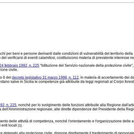
chi per beni e persone derivanti dalle condizioni di vulnerabilità del territorio del
 del verificarsi di eventi calamitosi, costituiscono materia di prevalente interesse r
24 febbraio 1992, n. 225
"Istituzione del Servizio nazionale della protezione civile",
ione civile.
to 6 del
decreto legislativo 31 marzo 1998, n. 112,
in materia di accertamento dei dan
stano salve in Sicilia le competenze già attribuite da leggi regionali al Corpo fores
92, n. 225,
nonché per lo svolgimento delle funzioni attribuite alla Regione dall'art
 riforma dell'Amministrazione regionale, alle dirette dipendenze del Presidente della R
nto delle attività di competenza, nonché l'orientamento e l'organizzazione delle attiv
 enti locali
.
[1]
delegato alla protezione civile, dispone direttamente il trasferimento di personale re