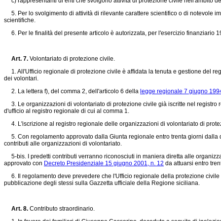
c) rappresentanti di enti che svolgono attività di protezione civile nell'ambito de
5. Per lo svolgimento di attività di rilevante carattere scientifico o di notevole 
scientifiche.
6. Per le finalità del presente articolo è autorizzata, per l'esercizio finanziario 1
Art. 7.
Volontariato di protezione civile.
1. All'Ufficio regionale di protezione civile è affidata la tenuta e gestione del r
dei volontari.
2. La lettera f), del comma 2, dell'articolo 6 della
legge regionale 7 giugno 1994
3. Le organizzazioni di volontariato di protezione civile già iscritte nel registro re
d'ufficio al registro regionale di cui al comma 1.
4. L'iscrizione al registro regionale delle organizzazioni di volontariato di protezi
5. Con regolamento approvato dalla Giunta regionale entro trenta giorni dalla dat
contributi alle organizzazioni di volontariato.
5-bis. I predetti contributi verranno riconosciuti in maniera diretta alle organizz
approvato con
Decreto Presidenziale 15 giugno 2001, n. 12
da attuarsi entro tren
6. Il regolamento deve prevedere che l'Ufficio regionale della protezione civile r
pubblicazione degli stessi sulla Gazzetta ufficiale della Regione siciliana.
Art. 8.
Contributo straordinario.