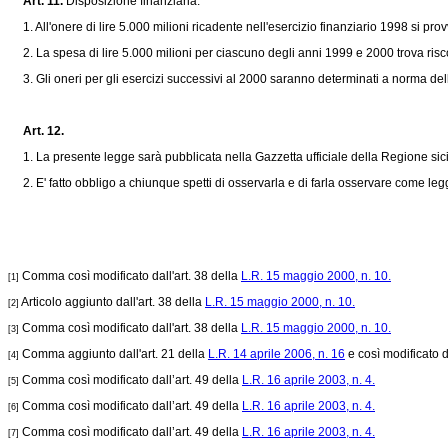
Art. 11.
Disposizione finanziaria.
1. All'onere di lire 5.000 milioni ricadente nell'esercizio finanziario 1998 si pr
2. La spesa di lire 5.000 milioni per ciascuno degli anni 1999 e 2000 trova risc
3. Gli oneri per gli esercizi successivi al 2000 saranno determinati a norma del
Art. 12.
1. La presente legge sarà pubblicata nella Gazzetta ufficiale della Regione sici
2. E' fatto obbligo a chiunque spetti di osservarla e di farla osservare come le
Comma così modificato dall'art. 38 della
L.R. 15 maggio 2000, n. 10.
[1]
Articolo aggiunto dall'art. 38 della
L.R. 15 maggio 2000, n. 10.
[2]
Comma così modificato dall'art. 38 della
L.R. 15 maggio 2000, n. 10.
[3]
Comma aggiunto dall'art. 21 della
L.R. 14 aprile 2006, n. 16
e così modificato da
[4]
Comma così modificato dall’art. 49 della
L.R. 16 aprile 2003, n. 4.
[5]
Comma così modificato dall’art. 49 della
L.R. 16 aprile 2003, n. 4.
[6]
Comma così modificato dall’art. 49 della
L.R. 16 aprile 2003, n. 4.
[7]