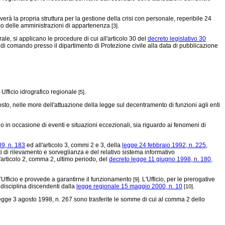
tiverà la propria struttura per la gestione della crisi con personale, reperibile 24
ico delle amministrazioni di appartenenza
.
[3]
e, si applicano le procedure di cui all'articolo 30 del
decreto legislativo 30
di comando presso il dipartimento di Protezione civile alla data di pubblicazione
n Ufficio idrografico regionale
.
[5]
sto, nelle more dell'attuazione della legge sul decentramento di funzioni agli enti
olo in occasione di eventi e situazioni eccezionali, sia riguardo ai fenomeni di
9, n. 183
ed all'articolo 3, commi 2 e 3, della
legge 24 febbraio 1992, n. 225,
eti di rilevamento e sorveglianza e del relativo sistema informativo
l'articolo 2, comma 2, ultimo periodo, del
decreto legge 11 giugno 1998, n. 180,
’Ufficio e provvede a garantirne il funzionamento
. L'Ufficio, per le prerogative
[9]
 disciplina discendenti dalla
legge regionale 15 maggio 2000, n. 10
.
[10]
 legge 3 agosto 1998, n. 267 sono trasferite le somme di cui al comma 2 dello