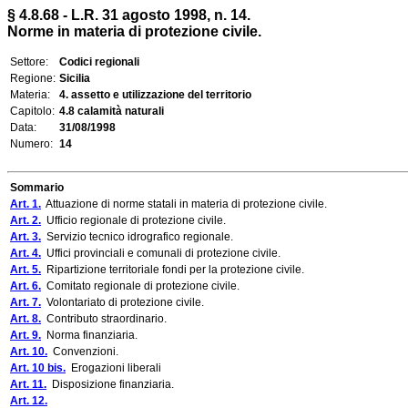
§ 4.8.68 - L.R. 31 agosto 1998, n. 14.
Norme in materia di protezione civile.
Settore:
Codici regionali
Regione:
Sicilia
Materia:
4. assetto e utilizzazione del territorio
Capitolo:
4.8 calamità naturali
Data:
31/08/1998
Numero:
14
Sommario
Art. 1.
Attuazione di norme statali in materia di protezione civile.
Art. 2.
Ufficio regionale di protezione civile.
Art. 3.
Servizio tecnico idrografico regionale.
Art. 4.
Uffici provinciali e comunali di protezione civile.
Art. 5.
Ripartizione territoriale fondi per la protezione civile.
Art. 6.
Comitato regionale di protezione civile.
Art. 7.
Volontariato di protezione civile.
Art. 8.
Contributo straordinario.
Art. 9.
Norma finanziaria.
Art. 10.
Convenzioni.
Art. 10 bis.
Erogazioni liberali
Art. 11.
Disposizione finanziaria.
Art. 12.