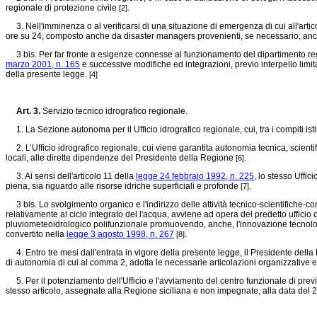
regionale di protezione civile
.
[2]
3. Nell'imminenza o al verificarsi di una situazione di emergenza di cui all'artic
ore su 24, composto anche da disaster managers provenienti, se necessario, anche
3 bis. Per far fronte a esigenze connesse al funzionamento del dipartimento regio
marzo 2001, n. 165
e successive modifiche ed integrazioni, previo interpello limi
della presente legge.
[4]
Art. 3.
Servizio tecnico idrografico regionale.
1. La Sezione autonoma per il Ufficio idrografico regionale, cui, tra i compiti istit
2. L’Ufficio idrografico regionale, cui viene garantita autonomia tecnica, scientifi
locali, alle dirette dipendenze del Presidente della Regione
.
[6]
3. Ai sensi dell'articolo 11 della
legge 24 febbraio 1992, n. 225,
lo stesso Uffici
piena, sia riguardo alle risorse idriche superficiali e profonde
.
[7]
3 bis. Lo svolgimento organico e l'indirizzo delle attività tecnico-scientifiche-con
relativamente al ciclo integrato del l'acqua, avviene ad opera del predetto ufficio 
pluviometeoidrologico polifunzionale promuovendo, anche, l'innovazione tecnologica d
convertito nella
legge 3 agosto 1998, n. 267
.
[8]
4. Entro tre mesi dall'entrata in vigore della presente legge, il Presidente del
di autonomia di cui al comma 2, adotta le necessarie articolazioni organizzative e
5. Per il potenziamento dell'Ufficio e l'avviamento del centro funzionale di previ
stesso articolo, assegnate alla Regione siciliana e non impegnate, alla data del