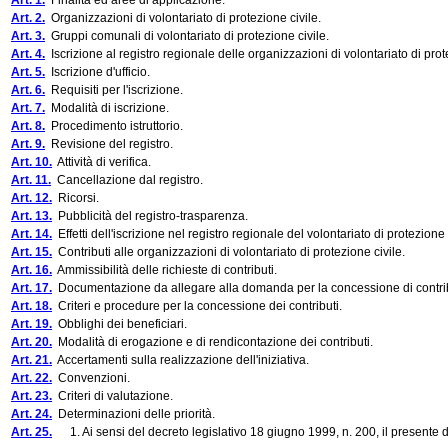
Art. 1.
Finalità ed aree di applicazione.
Art. 2.
Organizzazioni di volontariato di protezione civile.
Art. 3.
Gruppi comunali di volontariato di protezione civile.
Art. 4.
Iscrizione al registro regionale delle organizzazioni di volontariato di prot
Art. 5.
Iscrizione d'ufficio.
Art. 6.
Requisiti per l'iscrizione.
Art. 7.
Modalità di iscrizione.
Art. 8.
Procedimento istruttorio.
Art. 9.
Revisione del registro.
Art. 10.
Attività di verifica.
Art. 11.
Cancellazione dal registro.
Art. 12.
Ricorsi.
Art. 13.
Pubblicità del registro-trasparenza.
Art. 14.
Effetti dell'iscrizione nel registro regionale del volontariato di protezione 
Art. 15.
Contributi alle organizzazioni di volontariato di protezione civile.
Art. 16.
Ammissibilità delle richieste di contributi.
Art. 17.
Documentazione da allegare alla domanda per la concessione di contrib
Art. 18.
Criteri e procedure per la concessione dei contributi.
Art. 19.
Obblighi dei beneficiari.
Art. 20.
Modalità di erogazione e di rendicontazione dei contributi.
Art. 21.
Accertamenti sulla realizzazione dell'iniziativa.
Art. 22.
Convenzioni.
Art. 23.
Criteri di valutazione.
Art. 24.
Determinazioni delle priorità.
Art. 25.
1. Ai sensi del decreto legislativo 18 giugno 1999, n. 200, il presente dec