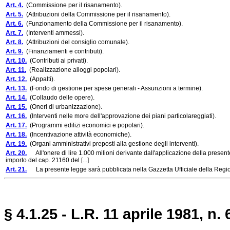
Art. 4.
(Commissione per il risanamento).
Art. 5.
(Attribuzioni della Commissione per il risanamento).
Art. 6.
(Funzionamento della Commissione per il risanamento).
Art. 7.
(Interventi ammessi).
Art. 8.
(Attribuzioni del consiglio comunale).
Art. 9.
(Finanziamenti e contributi).
Art. 10.
(Contributi ai privati).
Art. 11.
(Realizzazione alloggi popolari).
Art. 12.
(Appalti).
Art. 13.
(Fondo di gestione per spese generali - Assunzioni a termine).
Art. 14.
(Collaudo delle opere).
Art. 15.
(Oneri di urbanizzazione).
Art. 16.
(Interventi nelle more dell'approvazione dei piani particolareggiati).
Art. 17.
(Programmi edilizi economici e popolari).
Art. 18.
(Incentivazione attività economiche).
Art. 19.
(Organi amministrativi preposti alla gestione degli interventi).
Art. 20.
All'onere di lire 1.000 milioni derivante dall'applicazione della presente 
importo del cap. 21160 del [...]
Art. 21.
La presente legge sarà pubblicata nella Gazzetta Ufficiale della Regione
§ 4.1.25 - L.R. 11 aprile 1981, n. 