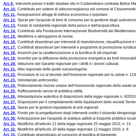
Art. 9.
Interventi presso il tratto stradale sito in Castelvetrano contrada Belice Ma
Art. 10.
Contributo per sistemi di videosorveglianza nel comune di Chiaramonte 
Art. 11.
Assegnazione alloggi di edilizia economica e popolare.
Art. 12.
Spese per l'acquisto di beni di consumo per la gestione degli autoveicoli
Art. 13.
Fondo di solidarietà regionale della pesca e dell'acquacoltura.
Art. 14.
Contributo alla Fondazione Internazionale Biodiversità del Mediterraneo 
Art. 15.
Modifiche e abrogazioni di norme.
Art. 16.
Contributi straordinari per interventi di manutenzione, riqualificazione 
Art. 17.
Contributi straordinari per interventi e programmi di promozione turistica,
Art. 18.
Incarichi per la caratterizzazione e la bonifica di siti inquinati.
Art. 19.
Incentivi per la diffusione della produzione energetica da fonti rinnovabil
Art. 20.
Istituzione del Garante regionale per i diritti e i doveri culturali.
Art. 21.
Albo regionale delle guide vulcanologiche.
Art. 22.
Procedure di cui al decreto dell'Assessore regionale per la salute n. 1
Art. 23.
Volontariato antincendio.
Art. 24.
Potenziamento risorse umane dell'Assessorato regionale della salute pe
Art. 25.
Rafforzamento servizi di pubblica utilità.
Art. 26.
Interpretazione autentica di disposizioni della legge regionale n. 9/2010
Art. 27.
Disposizioni per il completamento delle liquidazioni delle società Terme 
Art. 28.
Spese per le gestioni liquidatorie di enti regionali.
Art. 29.
Fondo per la progettazione degli interventi contro il dissesto idrogeologi
Art. 30.
Anticipazione per l'acquisto di autobus adibiti al trasporto pubblico local
Art. 31.
Modifiche all'articolo 12 della legge regionale 25 maggio 2022, n. 13.
Art. 32.
Modifiche all'articolo 10 della legge regionale 12 maggio 2020, n. 9.
Art. 33.
Contributo straordinario al consorzio di bonifica di Agrigento.