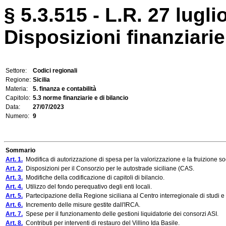
§ 5.3.515 - L.R. 27 lugli
Disposizioni finanziarie
Settore:
Codici regionali
Regione:
Sicilia
Materia:
5. finanza e contabilità
Capitolo:
5.3 norme finanziarie e di bilancio
Data:
27/07/2023
Numero:
9
Sommario
Art. 1.
Modifica di autorizzazione di spesa per la valorizzazione e la fruizione soc
Art. 2.
Disposizioni per il Consorzio per le autostrade siciliane (CAS.
Art. 3.
Modifiche della codificazione di capitoli di bilancio.
Art. 4.
Utilizzo del fondo perequativo degli enti locali.
Art. 5.
Partecipazione della Regione siciliana al Centro interregionale di stud
Art. 6.
Incremento delle misure gestite dall'IRCA.
Art. 7.
Spese per il funzionamento delle gestioni liquidatorie dei consorzi ASI.
Art. 8.
Contributi per interventi di restauro del Villino Ida Basile.