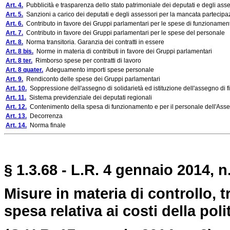
Art. 4.
Pubblicità e trasparenza dello stato patrimoniale dei deputati e degli asse
Art. 5.
Sanzioni a carico dei deputati e degli assessori per la mancata partecipaz
Art. 6.
Contributo in favore dei Gruppi parlamentari per le spese di funzionamen
Art. 7.
Contributo in favore dei Gruppi parlamentari per le spese del personale
Art. 8.
Norma transitoria. Garanzia dei contratti in essere
Art. 8 bis.
Norme in materia di contributi in favore dei Gruppi parlamentari
Art. 8 ter.
Rimborso spese per contratti di lavoro
Art. 8 quater.
Adeguamento importi spese personale
Art. 9.
Rendiconto delle spese dei Gruppi parlamentari
Art. 10.
Soppressione dell'assegno di solidarietà ed istituzione dell'assegno di 
Art. 11.
Sistema previdenziale dei deputati regionali
Art. 12.
Contenimento della spesa di funzionamento e per il personale dell'Ass
Art. 13.
Decorrenza
Art. 14.
Norma finale
§ 1.3.68 - L.R. 4 gennaio 2014, n.
Misure in materia di controllo,
spesa relativa ai costi della poli