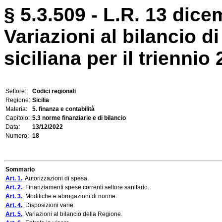
§ 5.3.509 - L.R. 13 dice
Variazioni al bilancio d
siciliana per il triennio
Settore:
Codici regionali
Regione:
Sicilia
Materia:
5. finanza e contabilità
Capitolo:
5.3 norme finanziarie e di bilancio
Data:
13/12/2022
Numero:
18
Sommario
Art. 1.
Autorizzazioni di spesa.
Art. 2.
Finanziamenti spese correnti settore sanitario.
Art. 3.
Modifiche e abrogazioni di norme.
Art. 4.
Disposizioni varie.
Art. 5.
Variazioni al bilancio della Regione.