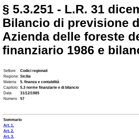
§ 5.3.251 - L.R. 31 dice
Bilancio di previsione d
Azienda delle foreste d
finanziario 1986 e bilanc
Settore:
Codici regionali
Regione:
Sicilia
Materia:
5. finanza e contabilità
Capitolo:
5.3 norme finanziarie e di bilancio
Data:
31/12/1985
Numero:
57
Sommario
Art. 1.
Art. 2.
Art. 3.