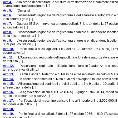
Art. 4.
Allo scopo di potenziare le strutture di trasformazione e commercializzazi
lavorazione, trasformazione e [...]
Art. 5.
(Omissis)
Art. 6.
L'Assessorato regionale dell'agricoltura e delle foreste è autorizzato a co
lotta contro il gelo [...]
Art. 7.
Qualora l'E.S.A. intervenga a norma dell'art. 7, lett. a), della L. 27 ottobre
autorizzato ad [...]
Art. 8.
L'Assessorato regionale dell'agricoltura e foreste e i dipendenti Ispettorat
della misura massima [...]
Art. 9.
L'Assessorato regionale dell'agricoltura e foreste e i dipendenti Ispettorat
30% per i coltivatori [...]
Art. 10.
Per le finalità di cui agli artt. 1 e 2 della L. 29 ottobre 1964, n. 26, il li
cooperative [...]
Art. 11.
L'Assessorato regionale dell'agricoltura e foreste è autorizzato a sostene
dell'Istituto [...]
Art. 12.
L'Assessorato regionale dell'agricoltura e foreste è autorizzato a soste
terreni, dei vivai di viti [...]
Art. 13.
I centri avicoli di Palermo e di Messina e l'osservatorio avicolo di Mars
Art. 14.
Le cantine sperimentali di Noto e Milazzo svolgono la loro attività sotto le
Art. 15.
All'erogazione dei contributi previsti dagli artt. 6 e 9 della L. 10 aprile 1
all'esecuzione delle [...]
Art. 16.
Le agevolazioni di cui al D.L.vo P. Reg. 5 giugno 1949, n. 14, modificat
agricole e comunque al servizio [...]
Art. 17.
Per l'acquisto di macchine agricole fino all'importo di lire 2.500.000, il c
regionale è del 50% [...]
Art. 18.
Art. 19.
Per le finalità di cui all'art. 8 della L. 27 ottobre 1966, n. 910, l'Assess
previste in favore [...]