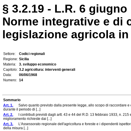
§ 3.2.19 - L.R. 6 giugno 
Norme integrative e di
legislazione agricola in 
Settore:
Codici regionali
Regione:
Sicilia
Materia:
3. sviluppo economico
Capitolo:
3.2 agricoltura: interventi generali
Data:
06/06/1968
Numero:
14
Sommario
Art. 1.
Salvo quanto previsto dalla presente legge, allo scopo di raccordare e coord
durante il periodo di [...]
Art. 2.
I contributi previsti dagli artt. 43 e 44 del R.D. 13 febbraio 1933, n. 21
miglioramento richieste dai [...]
Art. 3.
L'Assessorato regionale dell'agricoltura e foreste e i dipendenti ispettorat
della misura [...]