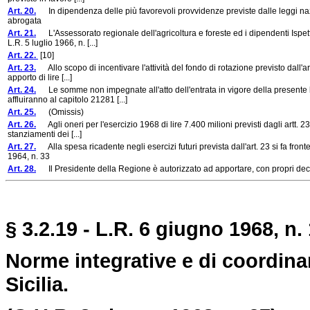
Art. 20.
In dipendenza delle più favorevoli provvidenze previste dalle leggi nazio
abrogata
Art. 21.
L'Assessorato regionale dell'agricoltura e foreste ed i dipendenti Ispett
L.R. 5 luglio 1966, n. [...]
Art. 22.
[10]
Art. 23.
Allo scopo di incentivare l'attività del fondo di rotazione previsto dall'ar
apporto di lire [...]
Art. 24.
Le somme non impegnate all'atto dell'entrata in vigore della presente l
affluiranno al capitolo 21281 [...]
Art. 25.
(Omissis)
Art. 26.
Agli oneri per l'esercizio 1968 di lire 7.400 milioni previsti dagli artt. 23
stanziamenti dei [...]
Art. 27.
Alla spesa ricadente negli esercizi futuri prevista dall'art. 23 si fa fronte
1964, n. 33
Art. 28.
Il Presidente della Regione è autorizzato ad apportare, con propri decret
§ 3.2.19 - L.R. 6 giugno 1968, n. 
Norme integrative e di coordina
Sicilia.