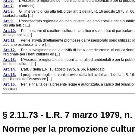
Art. 6.
L'Assessore regionale per i beni culturali ed ambientali e per la pubblica
Art. 7.
(Omissis)
Art. 8.
Gli interventi di cui alla lett. d dell'art. 1 della L.R. 16 agosto 1975, n.
scolastici sulla [...]
Art. 9.
L'Assessorato regionale dei beni culturali ed ambientali e della pubblica is
cui alla lett. c [...]
Art. 10.
Per iniziative di carattere culturale, artistico e scientifico di particola
della pubblica [...]
Art. 11.
Per le attività direttamente promosse dall'Assessorato sono utilizzati id
abbiano espresso la loro [...]
Art. 12.
Per lo svolgimento delle attività di istruzione ricorrente, di educazio
regionale per i beni culturali ed [...]
Art. 13.
L'Assessore regionale per i beni culturali ed ambientali e per la pubblica i
dei beni culturali [...]
Art. 14.
L'art. 7 della L.R. 16 agosto 1975, n. 66, è abrogato
Art. 15.
I programmi degli interventi previsti dalla lett. c dell'art. 1 della L.R. 1
predisposti dall'Assessore [...]
Art. 16.
Per le finalità della presente legge è autorizzata, a carico del bilancio d
destinati
§ 2.11.73 - L.R. 7 marzo 1979, n.
Norme per la promozione cultur