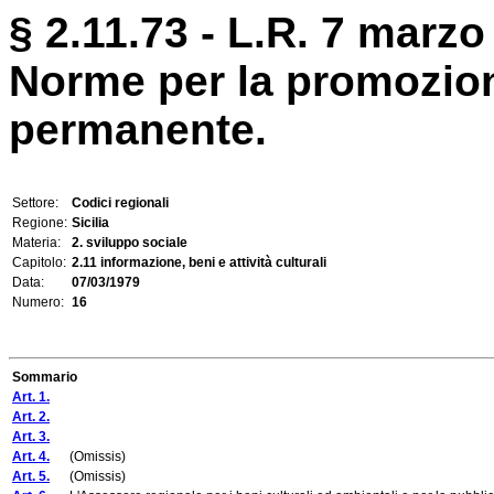
§ 2.11.73 - L.R. 7 marzo
Norme per la promozion
permanente.
Settore:
Codici regionali
Regione:
Sicilia
Materia:
2. sviluppo sociale
Capitolo:
2.11 informazione, beni e attività culturali
Data:
07/03/1979
Numero:
16
Sommario
Art. 1.
Art. 2.
Art. 3.
Art. 4.
(Omissis)
Art. 5.
(Omissis)