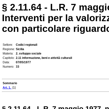
§ 2.11.64 - L.R. 7 maggi
Interventi per la valori
con particolare riguardo
Settore:
Codici regionali
Regione:
Sicilia
Materia:
2. sviluppo sociale
Capitolo:
2.11 informazione, beni e attività culturali
Data:
07/05/1977
Numero:
33
Sommario
Art. 1.
[1]
§ 2.11.64 - L.R. 7 maggio 1977, n