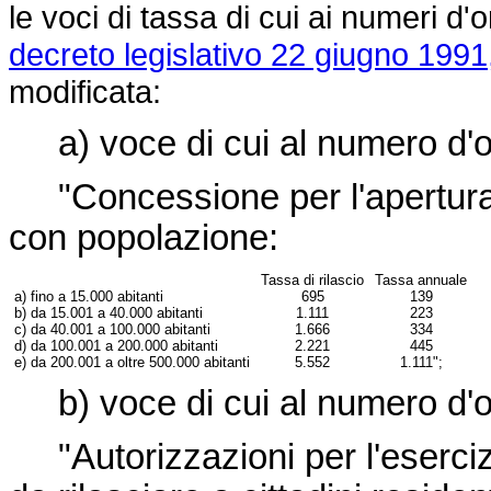
le voci di tassa di cui ai numeri d'o
decreto legislativo 22 giugno 1991
modificata:
a) voce di cui al numero d'o
"Concessione per l'apertura e
con popolazione:
Tassa di rilascio
Tassa annuale
a) fino a 15.000 abitanti
695
139
b) da 15.001 a 40.000 abitanti
1.111
223
c) da 40.001 a 100.000 abitanti
1.666
334
d) da 100.001 a 200.000 abitanti
2.221
445
e) da 200.001 a oltre 500.000 abitanti
5.552
1.111";
b) voce di cui al numero d'or
"Autorizzazioni per l'eserci