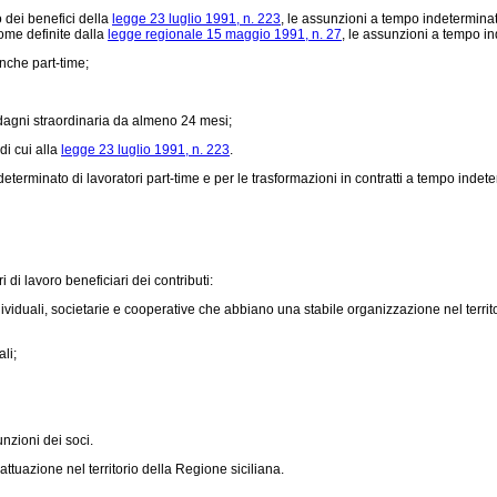
dei benefici della
legge 23 luglio 1991, n. 223
, le assunzioni a tempo indeterminato
ome definite dalla
legge regionale 15 maggio 1991, n. 27
, le assunzioni a tempo in
nche part-time;
dagni straordinaria da almeno 24 mesi;
di cui alla
legge 23 luglio 1991, n. 223
.
erminato di lavoratori part-time e per le trasformazioni in contratti a tempo indete
 di lavoro beneficiari dei contributi:
duali, societarie e cooperative che abbiano una stabile organizzazione nel territor
li;
nzioni dei soci.
ttuazione nel territorio della Regione siciliana.