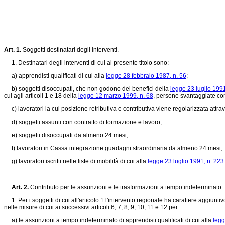
Art. 1.
Soggetti destinatari degli interventi.
1. Destinatari degli interventi di cui al presente titolo sono:
a) apprendisti qualificati di cui alla
legge 28 febbraio 1987, n. 56
;
b) soggetti disoccupati, che non godono dei benefici della
legge 23 luglio 1991
cui agli articoli 1 e 18 della
legge 12 marzo 1999, n. 68
, persone svantaggiate co
c) lavoratori la cui posizione retributiva e contributiva viene regolarizzata attraver
d) soggetti assunti con contratto di formazione e lavoro;
e) soggetti disoccupati da almeno 24 mesi;
f) lavoratori in Cassa integrazione guadagni straordinaria da almeno 24 mesi;
g) lavoratori iscritti nelle liste di mobilità di cui alla
legge 23 luglio 1991, n. 223
Art. 2.
Contributo per le assunzioni e le trasformazioni a tempo indeterminato.
1. Per i soggetti di cui all'articolo 1 l'intervento regionale ha carattere aggiuntivo
nelle misure di cui ai successivi articoli 6, 7, 8, 9, 10, 11 e 12 per:
a) le assunzioni a tempo indeterminato di apprendisti qualificati di cui alla
legg