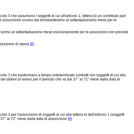
lo 3 che assumono i soggetti di cui all'articolo 1, lettera b) un contributo pari
a di assunzione ovvero dal trentasettesimo al settantaduesimo mese per le
dal primo al settantaduesimo mese esclusivamente per le assunzioni non previste
rizzazione di spesa
[8]
.
icolo 3 che trasformano a tempo indeterminato contratti con soggetti di cui alla
co del datore di lavoro per il periodo che va dal 37° al 72° mese dalla data di
o 3 per l'assunzione di soggetti di cui alla lettera e) dell'articolo 1 (soggetti
al 37° al 72° mese dalla data di assunzione
[9]
.