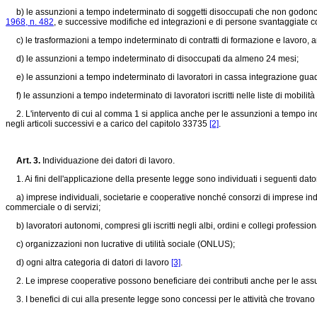
b) le assunzioni a tempo indeterminato di soggetti disoccupati che non godono 
1968, n. 482
, e successive modifiche ed integrazioni e di persone svantaggiate c
c) le trasformazioni a tempo indeterminato di contratti di formazione e lavoro, a
d) le assunzioni a tempo indeterminato di disoccupati da almeno 24 mesi;
e) le assunzioni a tempo indeterminato di lavoratori in cassa integrazione gua
f) le assunzioni a tempo indeterminato di lavoratori iscritti nelle liste di mobilità 
2. L'intervento di cui al comma 1 si applica anche per le assunzioni a tempo indet
negli articoli successivi e a carico del capitolo 33735
[2]
.
Art. 3.
Individuazione dei datori di lavoro.
1. Ai fini dell'applicazione della presente legge sono individuati i seguenti datori
a) imprese individuali, societarie e cooperative nonché consorzi di imprese indivi
commerciale o di servizi;
b) lavoratori autonomi, compresi gli iscritti negli albi, ordini e collegi professiona
c) organizzazioni non lucrative di utilità sociale (ONLUS);
d) ogni altra categoria di datori di lavoro
[3]
.
2. Le imprese cooperative possono beneficiare dei contributi anche per le assu
3. I benefici di cui alla presente legge sono concessi per le attività che trovano a