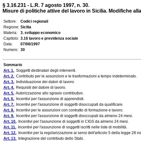
§ 3.16.231 - L.R. 7 agosto 1997, n. 30.
Misure di politiche attive del lavoro in Sicilia. Modifiche al
Settore:
Codici regionali
Regione:
Sicilia
Materia:
3. sviluppo economico
Capitolo:
3.16 lavoro e previdenza sociale
Data:
07/08/1997
Numero:
30
Sommario
Art. 1.
Soggetti destinatari degli interventi.
Art. 2.
Contributo per le assunzioni e le trasformazioni a tempo indeterminato.
Art. 3.
Individuazione dei datori di lavoro.
Art. 4.
Requisiti del datore di lavoro.
Art. 5.
Autorizzazione allo sgravio contributivo.
Art. 6.
Incentivi per l'assunzione di apprendisti.
Art. 7.
Incentivi per l'assunzione di soggetti disoccupati da qualificare.
Art. 8.
Incentivi per le assunzioni con contratto di formazione e lavoro.
Art. 9.
Incentivi per l'assunzione di soggetti disoccupati da almeno 24 mesi.
Art. 10.
Incentivi per l'assunzione di soggetti in CIGS da almeno 24 mesi.
Art. 11.
Incentivi per l'assunzione di soggetti iscritti nelle liste di mobilità.
Art. 12.
Incentivi per la regolarizzazione ai sensi dell'articolo 5 della legge 28 
Art. 13.
Integrazione del contributo dello Stato.