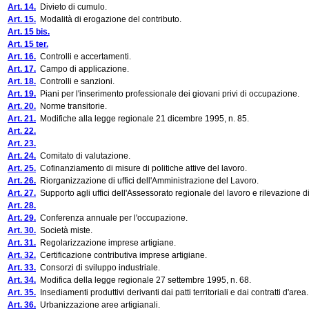
Art. 14.
Divieto di cumulo.
Art. 15.
Modalità di erogazione del contributo.
Art. 15 bis.
Art. 15 ter.
Art. 16.
Controlli e accertamenti.
Art. 17.
Campo di applicazione.
Art. 18.
Controlli e sanzioni.
Art. 19.
Piani per l'inserimento professionale dei giovani privi di occupazione.
Art. 20.
Norme transitorie.
Art. 21.
Modifiche alla legge regionale 21 dicembre 1995, n. 85.
Art. 22.
Art. 23.
Art. 24.
Comitato di valutazione.
Art. 25.
Cofinanziamento di misure di politiche attive del lavoro.
Art. 26.
Riorganizzazione di uffici dell'Amministrazione del Lavoro.
Art. 27.
Supporto agli uffici dell'Assessorato regionale del lavoro e rilevazione di
Art. 28.
Art. 29.
Conferenza annuale per l'occupazione.
Art. 30.
Società miste.
Art. 31.
Regolarizzazione imprese artigiane.
Art. 32.
Certificazione contributiva imprese artigiane.
Art. 33.
Consorzi di sviluppo industriale.
Art. 34.
Modifica della legge regionale 27 settembre 1995, n. 68.
Art. 35.
Insediamenti produttivi derivanti dai patti territoriali e dai contratti d'area.
Art. 36.
Urbanizzazione aree artigianali.