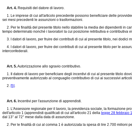
Art. 4.
Requisiti del datore di lavoro.
1. Le imprese di cui all'articolo precedente possono beneficiare delle provvidenze
sei mesi precedenti le assunzioni o trasformazioni.
2. Per le finalità del presente titolo nello stabilire la media dei dipendenti in cari
tempo determinato nonché i lavoratori la cui posizione retributiva e contributiva vi
3. I datori di lavoro, per fruire dei contributi di cui al presente titolo, nei do
4. I datori di lavoro, per fruire dei contributi di cui al presente titolo per le assu
interconfederali.
Art. 5.
Autorizzazione allo sgravio contributivo.
1. Il datore di lavoro per beneficiare degli incentivi di cui al presente titolo do
preventivamente autorizzato al conguaglio contributivo di cui ai successivi articoli 
2.
[5]
.
Art. 6.
Incentivi per l'assunzione di apprendisti.
1. L'Assessore regionale per il lavoro, la previdenza sociale, la formazione profe
dell'articolo 1 (apprendisti qualificati di cui all'articolo 21 della
legge 28 febbraio 1
dal 13° al 72° mese dalla data di assunzione.
2. Per le finalità di cui al comma 1 è autorizzata la spesa di lire 2.700 milioni p