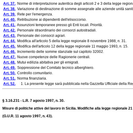
Art. 37.
Norme di interpretazione autentica degli articoli 2 e 3 della legge region
Art. 38.
Variazione di destinazione di somme assegnate alle aziende unità sanitari
Art. 39.
Rete per l'emergenza.
Art. 40.
Retribuzione ai dipendenti dell'elisoccorso.
Art. 41.
Assunzioni temporanee presso gli Enti locali. Priorità.
Art. 42.
Personale straordinario dei consorzi autostradali.
Art. 43.
Personale dei consorzi agrari.
Art. 44.
Modifica all'articolo 5 della legge regionale 8 novembre 1988, n. 31.
Art. 45.
Modifica dell'articolo 12 della legge regionale 11 maggio 1993, n. 15.
Art. 46.
Incremento delle somme stanziate sul capitolo 32002.
Art. 47.
Nuove competenze delle Ragionerie centrali.
Art. 48.
Mutui edilizia abitativa per gli emigrati.
Art. 49.
Soppressione del Comitato tecnico alberghiero.
Art. 50.
Controllo comunitario.
Art. 51.
Norma finanziaria.
Art. 52.
1. La presente legge sarà pubblicata nella Gazzetta Ufficiale della Regi
§ 3.16.231 - L.R. 7 agosto 1997, n. 30.
Misure di politiche attive del lavoro in Sicilia. Modifiche alla legge regionale 2
(G.U.R. 11 agosto 1997, n. 43).