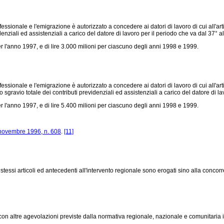
ionale e l'emigrazione è autorizzato a concedere ai datori di lavoro di cui all'artico
denziali ed assistenziali a carico del datore di lavoro per il periodo che va dal 37°
er l'anno 1997, e di lire 3.000 milioni per ciascuno degli anni 1998 e 1999.
onale e l'emigrazione è autorizzato a concedere ai datori di lavoro di cui all'articol
lo sgravio totale dei contributi previdenziali ed assistenziali a carico del datore di
er l'anno 1997, e di lire 5.400 milioni per ciascuno degli anni 1998 e 1999.
novembre 1996, n. 608
.
[11]
li stessi articoli ed antecedenti all'intervento regionale sono erogati sino alla concorr
 con altre agevolazioni previste dalla normativa regionale, nazionale e comunitaria i