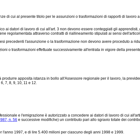
 di cui al presente titolo per le assunzioni o trasformazioni di rapporti di lavoro 
co ai datori di lavoro di cui all'art. 3 non devono essere conteggiati gli apprendisti, 
ene regolamentata attraverso contratti di riallineamento stipulati ai sensi dell'artico
dici mesi precedenti l'assunzione o la trasformazione non devono avere proceduto a r
nzioni o trasformazioni effettuate successivamente all'entrata in vigore della presente
vrà produrre apposita istanza in bollo all'Assessore regionale per il lavoro, la prev
6, 7, 8, 9, 10, 11 e 12.
ssionale e l'emigrazione è autorizzato a concedere ai datori di lavoro di cui all'ar
987, n. 56
e successive modifiche) un contributo pari allo sgravio totale dei contribu
er l'anno 1997, e di lire 5.400 milioni per ciascuno degli anni 1998 e 1999.