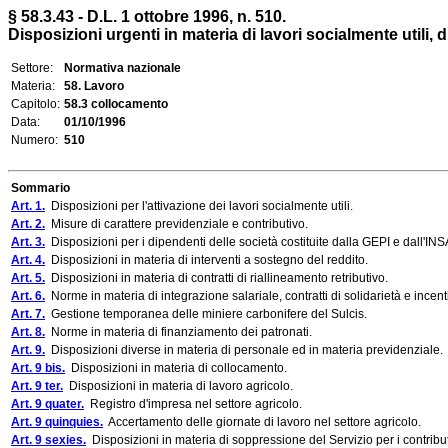
§ 58.3.43 - D.L. 1 ottobre 1996, n. 510.
Disposizioni urgenti in materia di lavori socialmente utili, 
Settore:
Normativa nazionale
Materia:
58. Lavoro
Capitolo:
58.3 collocamento
Data:
01/10/1996
Numero:
510
Sommario
Art. 1.
Disposizioni per l'attivazione dei lavori socialmente utili.
Art. 2.
Misure di carattere previdenziale e contributivo.
Art. 3.
Disposizioni per i dipendenti delle società costituite dalla GEPI e dall'IN
Art. 4.
Disposizioni in materia di interventi a sostegno del reddito.
Art. 5.
Disposizioni in materia di contratti di riallineamento retributivo.
Art. 6.
Norme in materia di integrazione salariale, contratti di solidarietà e incent
Art. 7.
Gestione temporanea delle miniere carbonifere del Sulcis.
Art. 8.
Norme in materia di finanziamento dei patronati.
Art. 9.
Disposizioni diverse in materia di personale ed in materia previdenziale.
Art. 9 bis.
Disposizioni in materia di collocamento.
Art. 9 ter.
Disposizioni in materia di lavoro agricolo.
Art. 9 quater.
Registro d'impresa nel settore agricolo.
Art. 9 quinquies.
Accertamento delle giornate di lavoro nel settore agricolo.
Art. 9 sexies.
Disposizioni in materia di soppressione del Servizio per i contributi