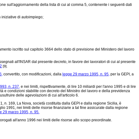
e sull'aggiornamento della lista di cui al comma 5, contenente i seguenti dati
 iniziative di autoimpiego;
iamento iscritto sul capitolo 3664 dello stato di previsione del Ministero del lavoro
assegnati all'INSAR dal presente decreto, in favore dei lavoratori di cui al presente
02
.
[9]
6,
convertito, con modificazioni, dalla
legge 29 marzo 1995, n. 95,
per la GEPI, a
993, n. 237,
e nei limiti, rispettivamente, di lire 10 miliardi per l'anno 1995 e di lire
à e condizioni stabilite con decreto del Ministro del lavoro e della previdenza
usufruire delle agevolazioni di cui all'articolo 6.
, n. 169, La Nova, società costituita dalla GEPI e dalla regione Sicilia, è
lio 1991, nei limiti delle risorse finanziarie a tal fine assicurate dalla regione
e 29 marzo 1995, n. 95.
rogati all'anno 1996 nei limiti delle risorse allo scopo preordinate.