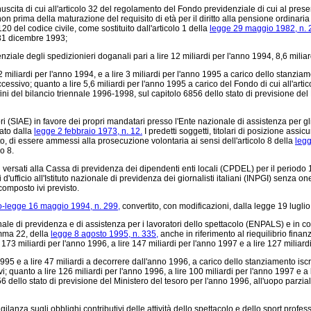
onuscita di cui all'articolo 32 del regolamento del Fondo previdenziale di cui al pr
prima della maturazione del requisito di età per il diritto alla pensione ordinaria 
0 del codice civile, come sostituito dall'articolo 1 della
legge 29 maggio 1982, n. 
 31 dicembre 1993;
iale degli spedizionieri doganali pari a lire 12 miliardi per l'anno 1994, 8,6 milia
iliardi per l'anno 1994, e a lire 3 miliardi per l'anno 1995 a carico dello stanziamen
ssivo; quanto a lire 5,6 miliardi per l'anno 1995 a carico del Fondo di cui all'arti
ini del bilancio triennale 1996-1998, sul capitolo 6856 dello stato di previsione del
tori (SIAE) in favore dei propri mandatari presso l'Ente nazionale di assistenza per
nato dalla
legge 2 febbraio 1973, n. 12.
I predetti soggetti, titolari di posizione assi
to, di essere ammessi alla prosecuzione volontaria ai sensi dell'articolo 8 della
legg
o 8.
ali versati alla Cassa di previdenza dei dipendenti enti locali (CPDEL) per il periodo
i d'ufficio all'Istituto nazionale di previdenza dei giornalisti italiani (INPGI) senza on
omposto ivi previsto.
o-legge 16 maggio 1994, n. 299,
convertito, con modificazioni, dalla legge 19 luglio 
ale di previdenza e di assistenza per i lavoratori dello spettacolo (ENPALS) e in cons
omma 22, della
legge 8 agosto 1995, n. 335,
anche in riferimento al riequilibrio finanz
re 173 miliardi per l'anno 1996, a lire 147 miliardi per l'anno 1997 e a lire 127 milia
95 e a lire 47 miliardi a decorrere dall'anno 1996, a carico dello stanziamento iscrit
i; quanto a lire 126 miliardi per l'anno 1996, a lire 100 miliardi per l'anno 1997 e
856 dello stato di previsione del Ministero del tesoro per l'anno 1996, all'uopo parzi
ilanza sugli obblighi contributivi delle attività dello spettacolo e dello sport professi