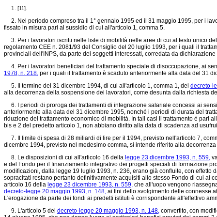
1.
.
[11]
2. Nel periodo compreso tra il 1° gennaio 1995 ed il 31 maggio 1995, per i lavorat
fissato in misura pari al sussidio di cui all'articolo 1, comma 5.
3. Per i lavoratori iscritti nelle liste di mobilità nelle aree di cui al testo unico
regolamento CEE n. 2081/93
del Consiglio del 20 luglio 1993, per i quali il tra
provinciali dell'INPS, da parte dei soggetti interessati, corredata da dichiarazione
4. Per i lavoratori beneficiari del trattamento speciale di disoccupazione, ai sen
1978, n. 218,
per i quali il trattamento è scaduto anteriormente alla data del 31 d
5. Il termine del 31 dicembre 1994, di cui all'articolo 1, comma 1, del
decreto-l
alla decorrenza della sospensione dei lavoratori, come desunta dalla richiesta de
6. I periodi di proroga dei trattamenti di integrazione salariale concessi ai sensi
anteriormente alla data del 31 dicembre 1995, nonché i periodi di durata del trat
riduzione del trattamento economico di mobilità. In tali casi il trattamento è pari 
bis e 2 del predetto articolo 1, non abbiano diritto alla data di scadenza ad usufrui
7. Il limite di spesa di 28 miliardi di lire per il 1994, previsto nell'articolo 7, co
dicembre 1994, previsto nel medesimo comma, si intende riferito alla decorrenza 
8. Le disposizioni di cui all'articolo 16 della
legge 23 dicembre 1993, n. 559,
va
e del Fondo per il finanziamento integrativo dei progetti speciali di formazione prof
modificazioni, dalla legge 19 luglio 1993, n. 236, erano già confluite, con effetto 
sopracitati restano pertanto definitivamente acquisiti allo stesso Fondo di cui al c
articolo 16 della
legge 23 dicembre 1993, n. 559,
che all'uopo vengono riassegnate 
decreto-legge 20 maggio 1993, n. 148,
ai fini dello svolgimento delle connesse att
L'erogazione da parte dei fondi ai predetti istituti è corrispondente all'effettivo
9. L'articolo 5 del
decreto-legge 20 maggio 1993, n. 148,
convertito, con modifi