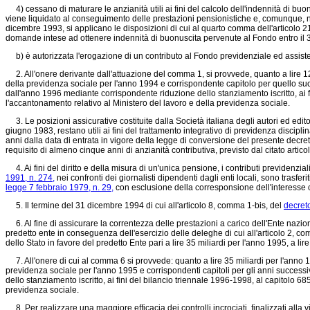
4) cessano di maturare le anzianità utili ai fini del calcolo dell'indennità di bu
viene liquidato al conseguimento delle prestazioni pensionistiche e, comunque, non 
dicembre 1993, si applicano le disposizioni di cui al quarto comma dell'articolo 212
domande intese ad ottenere indennità di buonuscita pervenute al Fondo entro il
b) è autorizzata l'erogazione di un contributo al Fondo previdenziale ed assistenz
2. All'onere derivante dall'attuazione del comma 1, si provvede, quanto a lire 12 m
della previdenza sociale per l'anno 1994 e corrispondente capitolo per quello succe
dall'anno 1996 mediante corrispondente riduzione dello stanziamento iscritto, ai f
l'accantonamento relativo al Ministero del lavoro e della previdenza sociale.
3. Le posizioni assicurative costituite dalla Società italiana degli autori ed edi
giugno 1983, restano utili ai fini del trattamento integrativo di previdenza discipli
anni dalla data di entrata in vigore della legge di conversione del presente decre
requisito di almeno cinque anni di anzianità contributiva, previsto dal citato articol
4. Ai fini del diritto e della misura di un'unica pensione, i contributi previdenzi
1991, n. 274,
nei confronti dei giornalisti dipendenti dagli enti locali, sono trasferit
legge 7 febbraio 1979, n. 29,
con esclusione della corresponsione dell'interesse c
5. Il termine del 31 dicembre 1994 di cui all'articolo 8, comma 1-bis, del
decret
6. Al fine di assicurare la correntezza delle prestazioni a carico dell'Ente nazion
predetto ente in conseguenza dell'esercizio delle deleghe di cui all'articolo 2, c
dello Stato in favore del predetto Ente pari a lire 35 miliardi per l'anno 1995, a li
7. All'onere di cui al comma 6 si provvede: quanto a lire 35 miliardi per l'anno 19
previdenza sociale per l'anno 1995 e corrispondenti capitoli per gli anni successiv
dello stanziamento iscritto, ai fini del bilancio triennale 1996-1998, al capitolo 6
previdenza sociale.
8. Per realizzare una maggiore efficacia dei controlli incrociati, finalizzati alla vig