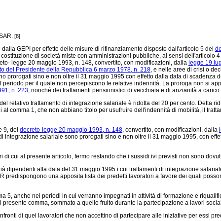
INSAR.
[8]
dalla GEPI per effetto delle misure di rifinanziamento disposte dall'articolo 5 del
de
a costituzione di società miste con amministrazioni pubbliche, ai sensi dell'articolo 
reto-
legge 20 maggio 1993, n. 148,
convertito, con modificazioni, dalla
legge 19 lug
to del Presidente della Repubblica 6 marzo 1978, n. 218,
e nelle aree di crisi o decl
 sono prorogati sino e non oltre il 31 maggio 1995 con effetto dalla data di scadenza
r il periodo per il quale non percepiscono le relative indennità. La proroga non si app
991, n. 223,
nonché dei trattamenti pensionistici di vecchiaia e di anzianità a carico
el relativo trattamento di integrazione salariale è ridotta del 20 per cento. Detta ri
al comma 1, che non abbiano titolo per usufruire dell'indennità di mobilità, il tratta
e 9, del
decreto-legge 20 maggio 1993, n. 148,
convertito, con modificazioni, dalla
ri di integrazione salariale sono prorogati sino e non oltre il 31 maggio 1995, con eff
i cui al presente articolo, fermo restando che i sussidi ivi previsti non sono dovuti pe
dipendenti alla data del 31 maggio 1995 i cui trattamenti di integrazione salariale s
SAR predispongono una apposita lista dei predetti lavoratori a favore dei quali poss
a 5, anche nei periodi in cui verranno impegnati in attività di formazione e riqualifi
 del presente comma, sommato a quello fruito durante la partecipazione a lavori soci
ti di quei lavoratori che non accettino di partecipare alle iniziative per essi pre