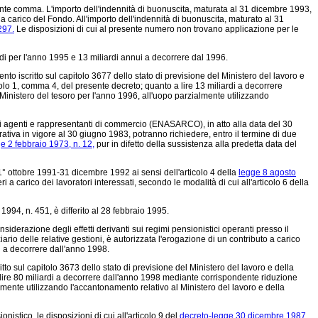
esente comma. L'importo dell'indennità di buonuscita, maturata al 31 dicembre 1993,
a carico del Fondo. All'importo dell'indennità di buonuscita, maturato al 31
297.
Le disposizioni di cui al presente numero non trovano applicazione per le
rdi per l'anno 1995 e 13 miliardi annui a decorrere dal 1996.
to iscritto sul capitolo 3677 dello stato di previsione del Ministero del lavoro e
colo 1, comma 4, del presente decreto; quanto a lire 13 miliardi a decorrere
 Ministero del tesoro per l'anno 1996, all'uopo parzialmente utilizzando
 gli agenti e rappresentanti di commercio (ENASARCO), in atto alla data del 30
curativa in vigore al 30 giugno 1983, potranno richiedere, entro il termine di due
e 2 febbraio 1973, n. 12,
pur in difetto della sussistenza alla predetta data del
 1° ottobre 1991-31 dicembre 1992 ai sensi dell'articolo 4 della
legge 8 agosto
eri a carico dei lavoratori interessati, secondo le modalità di cui all'articolo 6 della
1994, n. 451, è differito al 28 febbraio 1995.
iderazione degli effetti derivanti sui regimi pensionistici operanti presso il
iario delle relative gestioni, è autorizzata l'erogazione di un contributo a carico
rdi a decorrere dall'anno 1998.
to sul capitolo 3673 dello stato di previsione del Ministero del lavoro e della
 a lire 80 miliardi a decorrere dall'anno 1998 mediante corrispondente riduzione
almente utilizzando l'accantonamento relativo al Ministero del lavoro e della
onistico, le disposizioni di cui all'articolo 9 del
decreto-legge 30 dicembre 1987,