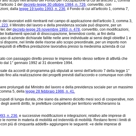
e allo scopo nell'ambito del Fondo per l'occupazione di cui all'articolo 1, comma
'articolo 1 del
decreto-legge 30 ottobre 1984, n. 726,
convertito, con
zioni, dalla
legge 19 luglio 1993, n. 236,
il Fondo di cui all'articolo 1, comma 7,
ei lavoratori edili rientranti nel campo di applicazione dell'articolo 3, comma 3,
. 223,
il Ministro del lavoro e della previdenza sociale può disporre, per un
ter, del
decreto-legge 26 novembre 1993, n. 478,
convertito, con modificazioni,
ei trattamenti speciali di disoccupazione, tenendosi conto, ai fini della
o di aziende dichiarate fallite nelle aree individuate ai sensi degli obiettivi 1 e
esì disporre, nel limite delle risorse allo scopo preordinate, per un importo non
 requisiti di effettiva prestazione lavorativa presso la medesima azienda di cui
tato con passaggio diretto presso le imprese dello stesso settore di attività che
riodo dal 1° gennaio 1992 al 31 dicembre 1994.
ate da accordi di programma già stipulati ai sensi dell'articolo 7 della legge 1°
to fino alla realizzazione dei progetti previsti dall'accordo e comunque non oltre
re prolungati dal Ministro del lavoro e della previdenza sociale per un massimo
9, comma 5, della
legge 28 febbraio 1986, n. 41.
cupati di lunga durata, che siano da almeno diciotto mesi soci di cooperative, non
e degli aventi diritto, le prefetture competenti per territorio verificheranno la
993, n. 236,
e successive modificazioni e integrazioni, relativo alle imprese di
 norme in materia di mobilità ed indennità di mobilità. Restano fermi i limiti di
«con più di cinquanta addetti» aggiungere le seguenti: «e delle imprese di