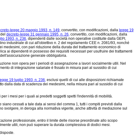
creto-legge 20 maggio 1993, n. 149,
convertito, con modificazioni, dalla
legge 19
4 del
decreto-legge 31 gennaio 1995, n. 26,
convertito, con modificazioni, dalla
lio 1993, n. 236,
dipendenti dalle società non operative costituite dalla GEPI,
ino industriale di cui all'obiettivo n. 2 del
regolamento CEE n. 2081/93,
nonché
 dei medesimi, con pari riduzione della durata del trattamento economico di
lica ai dipendenti in possesso dei requisiti necessari per usufruire dei trattamenti
 dell'assicurazione generale obbligatoria.
duzione non opera per i periodi di assegnazione a lavori socialmente utili. Nel
mento di integrazione salariale è fissato in misura pari al sussidio di cui
legge 19 luglio 1993, n. 236,
esclusi quelli di cui alle disposizioni richiamate
etto dalla data di scadenza dei medesimi, nella misura pari al sussidio di cui
r i mesi per i quali ai predetti soggetti spetti l'indennità di mobilità.
iano cessati a tale data ai sensi del comma 1, tutti i compiti previsti dalla
ono svolgere, in deroga alla normativa vigente, anche attività di mediazione sul
cazione professionale, entro il limite delle risorse preordinate allo scopo
almente utili, non può superare la durata complessiva di dodici mesi.
disposte.