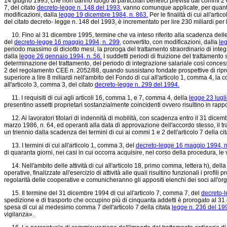
14 giugno 1995, che non danno luogo ai particolari benefici previsti dai commi 2 e 
7, del citato
decreto-legge n. 148 del 1993,
vanno comunque applicate, per quanto co
modificazioni, dalla
legge 19 dicembre 1984, n. 863.
Per le finalità di cui all'art
del citato decreto-
legge n. 148 del 1993,
è incrementato per lire 230 miliardi per
10. Fino al 31 dicembre 1995, termine che va inteso riferito alla scadenza delle s
del
decreto-legge 16 maggio 1994, n. 299,
convertito, con modificazioni, dalla
le
periodo massimo di diciotto mesi, la proroga del trattamento straordinario di integr
dalla
legge 26 gennaio 1994, n. 56.
I suddetti periodi di fruizione del trattamento
determinazione del trattamento, del periodo di integrazione salariale così concesso.
2 del
regolamento CEE n. 2052/88,
quando sussistano fondate prospettive di ripres
superiore a lire 8 miliardi nell'ambito del Fondo di cui all'articolo 1, comma 4, la
all'articolo 3, comma 3, del citato
decreto-legge n. 299 del 1994.
11. I requisiti di cui agli articoli 16, comma 1, e 7, comma 4, della
legge 23 lugli
presentino assetti proprietari sostanzialmente coincidenti ovvero risultino in rap
12. Ai lavoratori titolari di indennità di mobilità, con scadenza entro il 31 dice
marzo 1986, n. 64, ed operanti alla data di approvazione dell'accordo stesso, il trat
un triennio dalla scadenza dei termini di cui ai commi 1 e 2 dell'articolo 7 della ci
13. I termini di cui all'articolo 1, comma 3, del
decreto-legge 16 maggio 1994, n
di quaranta giorni, nei casi in cui occorra acquisire, nel corso della procedura, le v
14. Nell'ambito delle attività di cui all'articolo 18, primo comma, lettera h), dell
operative, finalizzate all'esercizio di attività alle quali risultino funzionali i profil
regolarità delle cooperative e comunicheranno gli appositi elenchi dei soci all'org
15. Il termine del 31 dicembre 1994 di cui all'articolo 7, comma 7, del
decreto-
spedizione e di trasporto che occupino più di cinquanta addetti è prorogato al 31 
spesa di cui al medesimo comma 7 dell'articolo 7 della citata
legge n. 236 del 19
vigilanza».