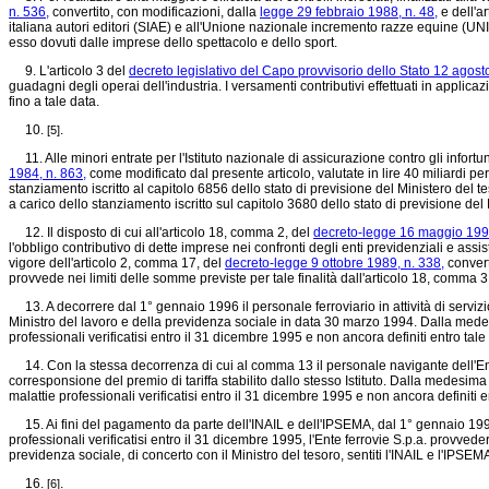
n. 536,
convertito, con modificazioni, dalla
legge 29 febbraio 1988, n. 48,
e dell'a
italiana autori editori (SIAE) e all'Unione nazionale incremento razze equine (UN
esso dovuti dalle imprese dello spettacolo e dello sport.
9. L'articolo 3 del
decreto legislativo del Capo provvisorio dello Stato 12 agost
guadagni degli operai dell'industria. I versamenti contributivi effettuati in applic
fino a tale data.
10.
.
[5]
11. Alle minori entrate per l'Istituto nazionale di assicurazione contro gli infortuni
1984, n. 863,
come modificato dal presente articolo, valutate in lire 40 miliardi p
stanziamento iscritto al capitolo 6856 dello stato di previsione del Ministero del
a carico dello stanziamento iscritto sul capitolo 3680 dello stato di previsione de
12. Il disposto di cui all'articolo 18, comma 2, del
decreto-legge 16 maggio 1994
l'obbligo contributivo di dette imprese nei confronti degli enti previdenziali e assist
vigore dell'articolo 2, comma 17, del
decreto-legge 9 ottobre 1989, n. 338,
convert
provvede nei limiti delle somme previste per tale finalità dall'articolo 18, comma 3
13. A decorrere dal 1° gennaio 1996 il personale ferroviario in attività di servizio
Ministro del lavoro e della previdenza sociale in data 30 marzo 1994. Dalla medesima
professionali verificatisi entro il 31 dicembre 1995 e non ancora definiti entro tale
14. Con la stessa decorrenza di cui al comma 13 il personale navigante dell'Ente fe
corresponsione del premio di tariffa stabilito dallo stesso Istituto. Dalla medesima d
malattie professionali verificatisi entro il 31 dicembre 1995 e non ancora definiti e
15. Ai fini del pagamento da parte dell'INAIL e dell'IPSEMA, dal 1° gennaio 1996
professionali verificatisi entro il 31 dicembre 1995, l'Ente ferrovie S.p.a. provve
previdenza sociale, di concerto con il Ministro del tesoro, sentiti l'INAIL e l'IPSE
16.
.
[6]