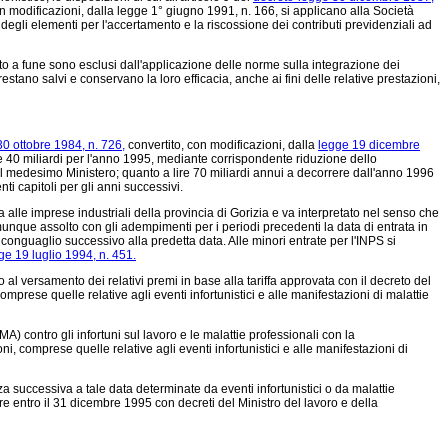
n modificazioni, dalla legge 1° giugno 1991, n. 166, si applicano alla Società
egli elementi per l'accertamento e la riscossione dei contributi previdenziali ad
to a fune sono esclusi dall'applicazione delle norme sulla integrazione dei
stano salvi e conservano la loro efficacia, anche ai fini delle relative prestazioni,
0 ottobre 1984, n. 726,
convertito, con modificazioni, dalla
legge 19 dicembre
ire 40 miliardi per l'anno 1995, mediante corrispondente riduzione dello
 al medesimo Ministero; quanto a lire 70 miliardi annui a decorrere dall'anno 1996
i capitoli per gli anni successivi.
a alle imprese industriali della provincia di Gorizia e va interpretato nel senso che
nque assolto con gli adempimenti per i periodi precedenti la data di entrata in
conguaglio successivo alla predetta data. Alle minori entrate per l'INPS si
ge 19 luglio 1994, n. 451.
 al versamento dei relativi premi in base alla tariffa approvata con il decreto del
mprese quelle relative agli eventi infortunistici e alle manifestazioni di malattie
) contro gli infortuni sul lavoro e le malattie professionali con la
oni, comprese quelle relative agli eventi infortunistici e alle manifestazioni di
successiva a tale data determinate da eventi infortunistici o da malattie
re entro il 31 dicembre 1995 con decreti del Ministro del lavoro e della