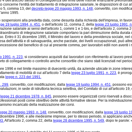
4 dell'articolo stesso in conseguenza dei limiti delle risorse finanziarie preordinat
ncerne l'entità del trattamento di integrazione salariale, le disposizioni di cui all
icolo 5, comma 13, del
decreto-legge 20 maggio 1993, n. 148,
convertito, con modifica
 l'anno 1995.
ospensioni alla predetta data, come desunta dalla richiesta dell'impresa, in favore d
gge 19 luglio 1994, n. 451,
o dell'articolo 11, comma 2, della
legge 23 luglio 1991, n
azione salariale ai sensi dell'articolo 1, commi 1 e 1-bis, e dell'articolo 2, comma 2-
 straordinario di integrazione salariale comportano la pari diminuzione della durata d
 Entro il 31 dicembre 1995, il Ministro del lavoro e della previdenza sociale, nel cas
a dell'attività e di salvaguardia, anche parziale, dei livelli occupazionali, può altr
 concessione del beneficio di cui al presente comma, per lavoratori edili non aventi i
o 1991, n. 223,
si considerano acquisiti dai lavoratori con riferimento al lavoro pres
porto di collegamento o controllo anche consortile che siano stati licenziati nel pe
mbre 1996 e nel limite massimo di duecento unità, da aziende ubicate in zone interess
tamento di mobilità di cui all'articolo 7 della
legge 23 luglio 1991, n. 223,
è proroga
tata
legge n. 223 del 1991.
. 299,
convertito, con modificazioni, dalla
legge 19 luglio 1994, n. 451,
possono esse
alutazioni, in sede di istruttoria tecnica selettiva, del Comitato di cui all'articolo 1
a
legge 21 dicembre 1978, n. 845,
possono essere organizzati corsi riservati a disoc
i professionali posti come obiettivo delle attività formative stesse. Per la individuazion
anismo incaricato della realizzazione dei corsi.
legge 20 maggio 1993, n. 148,
convertito, con modificazioni, dalla
legge 19 luglio 1
dicembre 1996, e alle medesime imprese, per lo stesso periodo, si applicano anche le
93.
All'articolo 2, comma 22, della
legge 28 dicembre 1995, n. 549,
dopo le parole: 