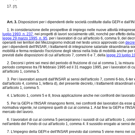
17.
.
[7]
Art. 3.
Disposizioni per i dipendenti delle società costituite dalla GEPI e dall'
1. In considerazione delle prospettive di impiego nelle nuove attività intraprese 
luglio 1993, n. 237,
nei progetti di lavori socialmente utili, nonché per effetto dell
legge 29 marzo 1995, n. 95,
per i lavoratori di cui all'articolo 6, comma 9, del dec
operanti nei territori del Mezzogiorno indicati nel testo unico approvato con
decre
per i dipendenti dell'INSAR, i trattamenti di integrazione salariale straordinaria
mobilità e ferma restando l'iscrizione degli stessi nella lista di mobilità anche pe
previsti dalle disposizioni di cui all'articolo 7, commi 6 e 7, della
legge 23 luglio 1
2. Decorsi i primi sei mesi del periodo di fruizione di cui al comma 1, la misura d
periodo compreso tra l'8 febbraio 1995 ed il 31 maggio 1995, per i lavoratori di cui 
all'articolo 1, comma 5.
3. Per i lavoratori assunti dall'INSAR ai sensi dell'articolo 7, commi 6-bis, 6-ter 
dall'articolo 4, comma 1, lettera d), del presente decreto, i trattamenti straordina
all'articolo 1, comma 5.
4. L'articolo 1, commi 5 e 8, trova applicazione anche nei confronti dei lavoratori d
5. Per la GEPI e l'INSAR rimangono fermi, nei confronti dei lavoratori da esse già 
normativa vigente, ivi compresi quelli di cui al comma 1. A tal fine la GEPI e l'IN
mercato del lavoro.
6. I lavoratori di cui al comma 5 percepiranno i sussidi di cui all'articolo 1, comm
nell'ambito del Fondo di cui all'articolo 1, comma 4. Il sussidio erogato ai sensi
7. L'impegno della GEPI e dell'INSAR previsto dal comma 5 viene meno nei confron