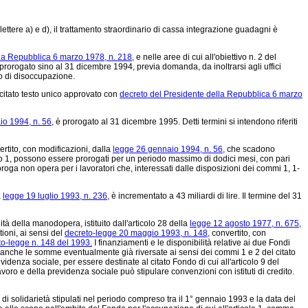
ttere a) e d), il trattamento straordinario di cassa integrazione guadagni è
la Repubblica 6 marzo 1978, n. 218,
e nelle aree di cui all'obiettivo n. 2 del
prorogato sino al 31 dicembre 1994, previa domanda, da inoltrarsi agli uffici
to di disoccupazione.
al citato testo unico approvato con
decreto del Presidente della Repubblica 6 marzo
o 1994, n. 56,
è prorogato al 31 dicembre 1995. Detti termini si intendono riferiti
rtito, con modificazioni, dalla
legge 26 gennaio 1994, n. 56,
che scadono
olo 1, possono essere prorogati per un periodo massimo di dodici mesi, con pari
oroga non opera per i lavoratori che, interessati dalle disposizioni dei commi 1, 1-
a
legge 19 luglio 1993, n. 236,
è incrementato a 43 miliardi di lire. Il termine del 31
à della manodopera, istituito dall'articolo 28 della
legge 12 agosto 1977, n. 675,
tioni, ai sensi del
decreto-legge 20 maggio 1993, n. 148,
convertito, con
to-legge n. 148 del 1993.
I finanziamenti e le disponibilità relative ai due Fondi
 anche le somme eventualmente già riversate ai sensi dei commi 1 e 2 del citato
idenza sociale, per essere destinate al citato Fondo di cui all'articolo 9 del
avoro e della previdenza sociale può stipulare convenzioni con istituti di credito.
 di solidarietà stipulati nel periodo compreso tra il 1° gennaio 1993 e la data del