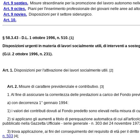
Art. 9 septies.
Misure straordinarie per la promozione del lavoro autonomo nell
Art. 9 octies.
Piani per l'inserimento professionale dei giovani nelle aree ad alt
Art. 9 novies.
Disposizioni per il settore siderurgico.
Art. 10.
§ 58.3.43 - D.L. 1 ottobre 1996, n. 510.
[1]
Disposizioni urgenti in materia di lavori socialmente utili, di interventi a soste
(G.U. 2 ottobre 1996, n. 231).
Art. 1.
Disposizioni per l'attivazione dei lavori socialmente utili.
[2]
Art. 2.
Misure di carattere previdenziale e contributivo.
[3]
1. Al fine di assicurare la correntezza delle prestazioni a carico del Fondo previd
a) con decorrenza 1° gennaio 1994:
1) i valori dei contributi dovuti al Fondo predetto sono elevati nella misura di cui 
2) si applicano gli aumenti a titolo di perequazione automatica di cui all'articol
pubblicato nella Gazzetta Ufficiale - serie generale - n. 303 del 24 novembre 197
3) trova applicazione, ai fini del conseguimento del requisito di età per il diritto
n. 503
;
[4]