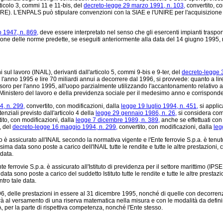
rticolo 3, commi 11 e 11-bis, del
decreto-legge 29 marzo 1991, n. 103,
convertito, co
IRE). L'ENPALS può stipulare convenzioni con la SIAE e l'UNIRE per l'acquisizione d
o 1947, n. 869,
deve essere interpretato nel senso che gli esercenti impianti traspor
azione delle norme predette, se eseguiti anteriormente alla data del 14 giugno 1995, re
 sul lavoro (INAIL), derivanti dall'articolo 5, commi 9-bis e 9-ter, del
decreto-legge 3
er l'anno 1995 e lire 70 miliardi annui a decorrere dal 1996, si provvede: quanto a l
 tesoro per l'anno 1995, all'uopo parzialmente utilizzando l'accantonamento relativo
l Ministero del lavoro e della previdenza sociale per il medesimo anno e corrispondent
, n. 299,
convertito, con modificazioni, dalla
legge 19 luglio 1994, n. 451,
si applic
enziali previsto dall'articolo 4 della
legge 29 gennaio 1986, n. 26,
si considera comu
ito, con modificazioni, dalla
legge 7 dicembre 1989, n. 389,
anche se effettuati con 
, del
decreto-legge 16 maggio 1994, n. 299,
convertito, con modificazioni, dalla
leg
 è assicurato all'INAIL secondo la normativa vigente e l'Ente ferrovie S.p.a. è tenuto
 data sono poste a carico dell'INAIL tutte le rendite e tutte le altre prestazioni, co
 data.
rrovie S.p.a. è assicurato all'Istituto di previdenza per il settore marittimo (IPSEMA
ata sono poste a carico del suddetto Istituto tutte le rendite e tutte le altre prestazi
ntro tale data.
, delle prestazioni in essere al 31 dicembre 1995, nonché di quelle con decorrenza 
derà al versamento di una riserva matematica nella misura e con le modalità da defini
MA, per la parte di rispettiva competenza, nonché l'Ente stesso.