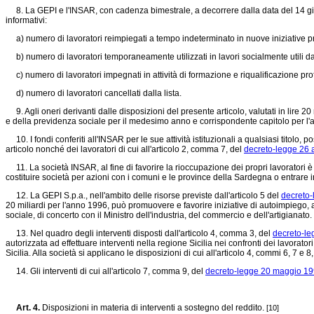
8. La GEPI e l'INSAR, con cadenza bimestrale, a decorrere dalla data del 14 giug
informativi:
a) numero di lavoratori reimpiegati a tempo indeterminato in nuove iniziative produ
b) numero di lavoratori temporaneamente utilizzati in lavori socialmente utili da 
c) numero di lavoratori impegnati in attività di formazione e riqualificazione pro
d) numero di lavoratori cancellati dalla lista.
9. Agli oneri derivanti dalle disposizioni del presente articolo, valutati in lire 20 
e della previdenza sociale per il medesimo anno e corrispondente capitolo per l'
10. I fondi conferiti all'INSAR per le sue attività istituzionali a qualsiasi titolo
articolo nonché dei lavoratori di cui all'articolo 2, comma 7, del
decreto-legge 26 a
11. La società INSAR, al fine di favorire la rioccupazione dei propri lavoratori è
costituire società per azioni con i comuni e le province della Sardegna o entrare in
12. La GEPI S.p.a., nell'ambito delle risorse previste dall'articolo 5 del
decreto-
20 miliardi per l'anno 1996, può promuovere e favorire iniziative di autoimpiego, 
sociale, di concerto con il Ministro dell'industria, del commercio e dell'artigianato.
13. Nel quadro degli interventi disposti dall'articolo 4, comma 3, del
decreto-le
autorizzata ad effettuare interventi nella regione Sicilia nei confronti dei lavoratori
Sicilia. Alla società si applicano le disposizioni di cui all'articolo 4, commi 6, 7 e 8
14. Gli interventi di cui all'articolo 7, comma 9, del
decreto-legge 20 maggio 199
Art. 4.
Disposizioni in materia di interventi a sostegno del reddito.
[10]