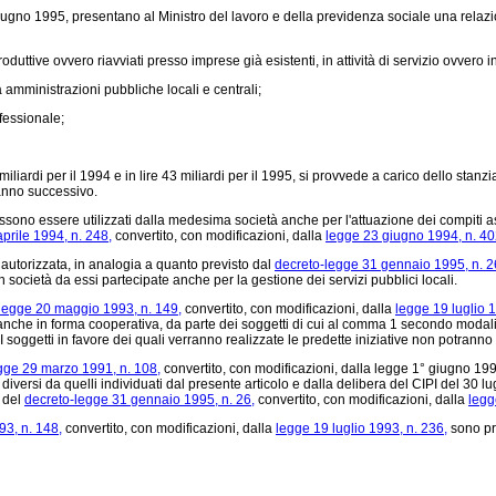
no 1995, presentano al Ministro del lavoro e della previdenza sociale una relazion
ttive ovvero riavviati presso imprese già esistenti, in attività di servizio ovvero in
amministrazioni pubbliche locali e centrali;
fessionale;
miliardi per il 1994 e in lire 43 miliardi per il 1995, si provvede a carico dello stanz
anno successivo.
, possono essere utilizzati dalla medesima società anche per l'attuazione dei compiti 
prile 1994, n. 248,
convertito, con modificazioni, dalla
legge 23 giugno 1994, n. 4
 autorizzata, in analogia a quanto previsto dal
decreto-legge 31 gennaio 1995, n. 2
 società da essi partecipate anche per la gestione dei servizi pubblici locali.
legge 20 maggio 1993, n. 149,
convertito, con modificazioni, dalla
legge 19 luglio 1
anche in forma cooperativa, da parte dei soggetti di cui al comma 1 secondo modalit
 I soggetti in favore dei quali verranno realizzate le predette iniziative non potranno 
gge 29 marzo 1991, n. 108,
convertito, con modificazioni, dalla legge 1° giugno 1991
 diversi da quelli individuati dal presente articolo e dalla delibera del CIPI del 30 lug
, del
decreto-legge 31 gennaio 1995, n. 26,
convertito, con modificazioni, dalla
legg
3, n. 148,
convertito, con modificazioni, dalla
legge 19 luglio 1993, n. 236,
sono pro