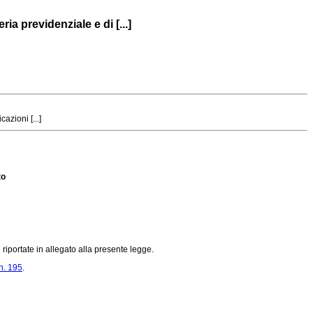
a previdenziale e di [...]
azioni [...]
to
 riportate in allegato alla presente legge.
n. 195
.