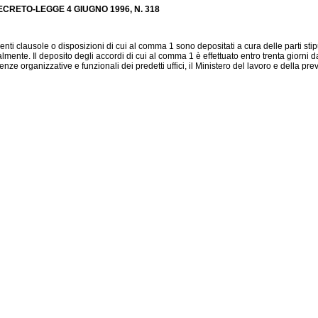
CRETO-LEGGE 4 GIUGNO 1996, N. 318
enenti clausole o disposizioni di cui al comma 1 sono depositati a cura delle parti st
ente. Il deposito degli accordi di cui al comma 1 è effettuato entro trenta giorni dalla 
e organizzative e funzionali dei predetti uffici, il Ministero del lavoro e della pre