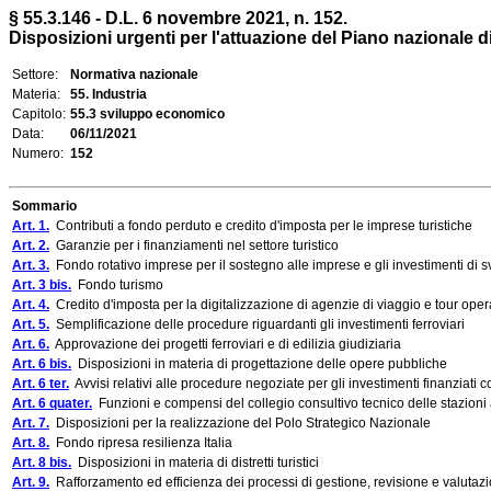
§ 55.3.146 - D.L. 6 novembre 2021, n. 152.
Disposizioni urgenti per l'attuazione del Piano nazionale di
Settore:
Normativa nazionale
Materia:
55. Industria
Capitolo:
55.3 sviluppo economico
Data:
06/11/2021
Numero:
152
Sommario
Art. 1.
Contributi a fondo perduto e credito d'imposta per le imprese turistiche
Art. 2.
Garanzie per i finanziamenti nel settore turistico
Art. 3.
Fondo rotativo imprese per il sostegno alle imprese e gli investimenti di s
Art. 3 bis.
Fondo turismo
Art. 4.
Credito d'imposta per la digitalizzazione di agenzie di viaggio e tour oper
Art. 5.
Semplificazione delle procedure riguardanti gli investimenti ferroviari
Art. 6.
Approvazione dei progetti ferroviari e di edilizia giudiziaria
Art. 6 bis.
Disposizioni in materia di progettazione delle opere pubbliche
Art. 6 ter.
Avvisi relativi alle procedure negoziate per gli investimenti finanziati 
Art. 6 quater.
Funzioni e compensi del collegio consultivo tecnico delle stazioni 
Art. 7.
Disposizioni per la realizzazione del Polo Strategico Nazionale
Art. 8.
Fondo ripresa resilienza Italia
Art. 8 bis.
Disposizioni in materia di distretti turistici
Art. 9.
Rafforzamento ed efficienza dei processi di gestione, revisione e valutazio