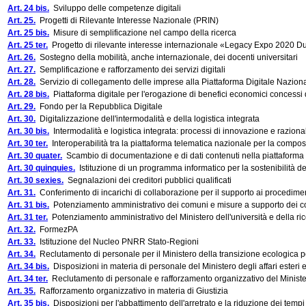
Art. 24 bis.
Sviluppo delle competenze digitali
Art. 25.
Progetti di Rilevante Interesse Nazionale (PRIN)
Art. 25 bis.
Misure di semplificazione nel campo della ricerca
Art. 25 ter.
Progetto di rilevante interesse internazionale «Legacy Expo 2020 D
Art. 26.
Sostegno della mobilità, anche internazionale, dei docenti universitari
Art. 27.
Semplificazione e rafforzamento dei servizi digitali
Art. 28.
Servizio di collegamento delle imprese alla Piattaforma Digitale Naziona
Art. 28 bis.
Piattaforma digitale per l'erogazione di benefici economici concessi
Art. 29.
Fondo per la Repubblica Digitale
Art. 30.
Digitalizzazione dell'intermodalità e della logistica integrata
Art. 30 bis.
Intermodalità e logistica integrata: processi di innovazione e razionali
Art. 30 ter.
Interoperabilità tra la piattaforma telematica nazionale per la composi
Art. 30 quater.
Scambio di documentazione e di dati contenuti nella piattaforma te
Art. 30 quinquies.
Istituzione di un programma informatico per la sostenibilità del
Art. 30 sexies.
Segnalazioni dei creditori pubblici qualificati
Art. 31.
Conferimento di incarichi di collaborazione per il supporto ai procedime
Art. 31 bis.
Potenziamento amministrativo dei comuni e misure a supporto dei 
Art. 31 ter.
Potenziamento amministrativo del Ministero dell'università e della ri
Art. 32.
FormezPA
Art. 33.
Istituzione del Nucleo PNRR Stato-Regioni
Art. 34.
Reclutamento di personale per il Ministero della transizione ecologica pe
Art. 34 bis.
Disposizioni in materia di personale del Ministero degli affari esteri 
Art. 34 ter.
Reclutamento di personale e rafforzamento organizzativo del Ministero d
Art. 35.
Rafforzamento organizzativo in materia di Giustizia
Art. 35 bis.
Disposizioni per l'abbattimento dell'arretrato e la riduzione dei tempi 