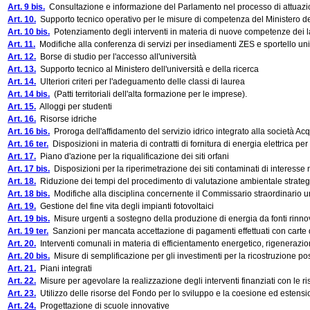
Art. 9 bis.
Consultazione e informazione del Parlamento nel processo di attuazi
Art. 10.
Supporto tecnico operativo per le misure di competenza del Ministero delle
Art. 10 bis.
Potenziamento degli interventi in materia di nuove competenze dei lavo
Art. 11.
Modifiche alla conferenza di servizi per insediamenti ZES e sportello u
Art. 12.
Borse di studio per l'accesso all'università
Art. 13.
Supporto tecnico al Ministero dell'università e della ricerca
Art. 14.
Ulteriori criteri per l'adeguamento delle classi di laurea
Art. 14 bis.
(Patti territoriali dell'alta formazione per le imprese).
Art. 15.
Alloggi per studenti
Art. 16.
Risorse idriche
Art. 16 bis.
Proroga dell'affidamento del servizio idrico integrato alla società A
Art. 16 ter.
Disposizioni in materia di contratti di fornitura di energia elettrica per
Art. 17.
Piano d'azione per la riqualificazione dei siti orfani
Art. 17 bis.
Disposizioni per la riperimetrazione dei siti contaminati di interesse
Art. 18.
Riduzione dei tempi del procedimento di valutazione ambientale strateg
Art. 18 bis.
Modifiche alla disciplina concernente il Commissario straordinario unic
Art. 19.
Gestione del fine vita degli impianti fotovoltaici
Art. 19 bis.
Misure urgenti a sostegno della produzione di energia da fonti rinnov
Art. 19 ter.
Sanzioni per mancata accettazione di pagamenti effettuati con carte d
Art. 20.
Interventi comunali in materia di efficientamento energetico, rigenerazione
Art. 20 bis.
Misure di semplificazione per gli investimenti per la ricostruzione po
Art. 21.
Piani integrati
Art. 22.
Misure per agevolare la realizzazione degli interventi finanziati con le risor
Art. 23.
Utilizzo delle risorse del Fondo per lo sviluppo e la coesione ed esten
Art. 24.
Progettazione di scuole innovative