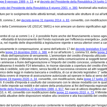
gge 9 gennaio 1989, n. 13,
e al
decreto del Presidente della Repubblica 24 luglio 1
reto del Presidente della Repubblica 6 giugno 2001, n. 380,
funzionali alla realizz
 per lo svolgimento delle attività termali, relativamente alle strutture di cui all'art
o 9, comma 2, del
decreto-legge 31 maggio 2014, n. 83,
convertito, con modificazion
della Commissione UE (2021/C 58/01) e non arrecare un danno significativo agli obi
tivi di cui ai commi 1 e 2, è possibile fruire anche del finanziamento a tasso agev
te «Modalità di funzionamento del Fondo nazionale per l'efficienza energetica», pub
ica, nel rispetto delle disponibilità a legislazione vigente e senza ulteriori oneri a 
lusivamente in compensazione, ai sensi dell'articolo 17 del
decreto legislativo 9 lug
della
legge 23 dicembre 2000, n. 388,
e di cui all'articolo 1, comma 53, della
legge 2
na il rifiuto dell'operazione di versamento. L'ammontare del credito d'imposta utiliz
al terzo periodo, il Ministero del turismo, prima della comunicazione ai soggetti benef
rese ammesse a fruire dell'agevolazione e l'importo del credito concesso, unitamente
ttraverso il modello F24 telematico, le risorse stanziate a copertura del credito d'i
sta è cedibile, solo per intero, senza facoltà di successiva cessione ad altri soggetti, 
o unico delle leggi in materia bancaria e creditizia, di cui al decreto legislativo 1° s
ditizia ovvero di imprese di assicurazione autorizzate ad operare in Italia ai sensi del
legge 19 maggio 2020, n. 34,
convertito, con modificazioni, dalla
legge 17 luglio 20
li. Il credito d'imposta è usufruito dal cessionario con le stesse modalità con le quali
lle imposte sui redditi e del valore della produzione ai fini dell'imposta regionale sul
idente della Repubblica 22 dicembre 1986, n. 917.
Nei casi di utilizzo illegittimo de
0, n. 40,
convertito con modificazioni dalla
legge 22 maggio 2010, n. 73.
Il Minist
lità attuative delle disposizioni relative alla cessione e alla tracciabilità del credi
stero del turismo pubblica un avviso contenente le modalità applicative per l'erogaz