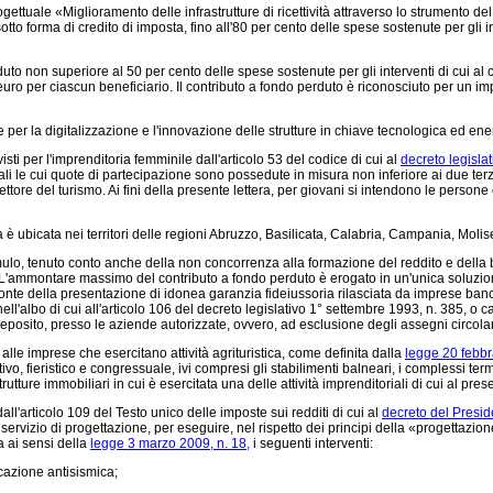
progettuale «Miglioramento delle infrastrutture di ricettività attraverso lo strumento
sotto forma di credito di imposta, fino all'80 per cento delle spese sostenute per gli i
uto non superiore al 50 per cento delle spese sostenute per gli interventi di cui al 
euro per ciascun beneficiario. Il contributo a fondo perduto è riconosciuto per u
er la digitalizzazione e l'innovazione delle strutture in chiave tecnologica ed energ
isti per l'imprenditoria femminile dall'articolo 53 del codice di cui al
decreto legislat
itali le cui quote di partecipazione sono possedute in misura non inferiore ai due ter
settore del turismo. Ai fini della presente lettera, per giovani si intendono le perso
 è ubicata nei territori delle regioni Abruzzo, Basilicata, Calabria, Campania, Moli
lo, tenuto conto anche della non concorrenza alla formazione del reddito e della ba
. L'ammontare massimo del contributo a fondo perduto è erogato in un'unica soluzion
nte della presentazione di idonea garanzia fideiussoria rilasciata da imprese bancari
ti nell'albo di cui all'articolo 106 del decreto legislativo 1° settembre 1993, n. 385, o 
el deposito, presso le aziende autorizzate, ovvero, ad esclusione degli assegni circolar
alle imprese che esercitano attività agrituristica, come definita dalla
legge 20 febbr
vo, fieristico e congressuale, ivi compresi gli stabilimenti balneari, i complessi termali, 
e strutture immobiliari in cui è esercitata una delle attività imprenditoriali di cui al p
articolo 109 del Testo unico delle imposte sui redditi di cui al
decreto del Presid
servizio di progettazione, per eseguire, nel rispetto dei principi della «progettazion
a ai sensi della
legge 3 marzo 2009, n. 18,
i seguenti interventi:
icazione antisismica;