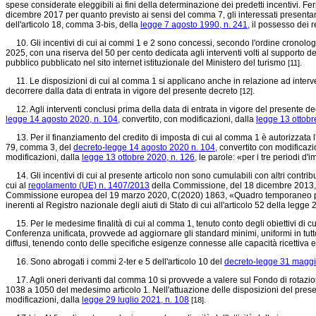
spese considerate eleggibili ai fini della determinazione dei predetti incentivi. Fe
dicembre 2017 per quanto previsto ai sensi del comma 7, gli interessati presentano
dell'articolo 18, comma 3-bis, della
legge 7 agosto 1990, n. 241,
il possesso dei re
10. Gli incentivi di cui ai commi 1 e 2 sono concessi, secondo l'ordine cronologi
2025, con una riserva del 50 per cento dedicata agli interventi volti al supporto 
pubblico pubblicato nel sito internet istituzionale del Ministero del turismo
.
[11]
11. Le disposizioni di cui al comma 1 si applicano anche in relazione ad interven
decorrere dalla data di entrata in vigore del presente decreto
.
[12]
12. Agli interventi conclusi prima della data di entrata in vigore del presente decre
legge 14 agosto 2020, n. 104,
convertito, con modificazioni, dalla
legge 13 ottobr
13. Per il finanziamento del credito di imposta di cui al comma 1 è autorizzata l'u
79, comma 3, del
decreto-legge 14 agosto 2020 n. 104,
convertito con modificazi
modificazioni, dalla
legge 13 ottobre 2020, n. 126,
le parole: «per i tre periodi d'
14. Gli incentivi di cui al presente articolo non sono cumulabili con altri contributi
cui al
regolamento (UE) n. 1407/2013
della Commissione, del 18 dicembre 2013, re
Commissione europea del 19 marzo 2020, C(2020) 1863, «Quadro temporaneo per le
inerenti al Registro nazionale degli aiuti di Stato di cui all'articolo 52 della le
15. Per le medesime finalità di cui al comma 1, tenuto conto degli obiettivi di cu
Conferenza unificata, provvede ad aggiornare gli standard minimi, uniformi in tutto il
diffusi, tenendo conto delle specifiche esigenze connesse alle capacità ricettiva e d
16. Sono abrogati i commi 2-ter e 5 dell'articolo 10 del
decreto-legge 31 maggi
17. Agli oneri derivanti dal comma 10 si provvede a valere sul Fondo di rotazione
1038 a 1050 del medesimo articolo 1. Nell'attuazione delle disposizioni del present
modificazioni, dalla
legge 29 luglio 2021, n. 108
.
[18]