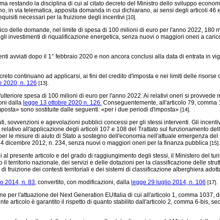
rma restando la disciplina di cui al citato decreto del Ministro dello sviluppo economi
, in via telematica, apposita domanda in cui dichiarano, ai sensi degli articoli 46 
quisiti necessari per la fruizione degli incentivi
.
[10]
co delle domande, nel limite di spesa di 100 milioni di euro per l'anno 2022, 180 mi
degli investimenti di riqualificazione energetica, senza nuovi o maggiori oneri a car
ti avviati dopo il 1° febbraio 2020 e non ancora conclusi alla data di entrata in vi
to continuano ad applicarsi, ai fini del credito d'imposta e nei limiti delle risorse di
e 2020, n. 126
.
[13]
lteriore spesa di 100 milioni di euro per l'anno 2022. Ai relativi oneri si provvede 
oni dalla
legge 13 ottobre 2020 n. 126.
Conseguentemente, all'articolo 79, comma 1
imposta» sono sostituite dalle seguenti: «per i due periodi d'imposta»
.
[14]
, sovvenzioni e agevolazioni pubblici concessi per gli stessi interventi. Gli incentivi
lativo all'applicazione degli articoli 107 e 108 del Trattato sul funzionamento de
 misure di aiuto di Stato a sostegno dell'economia nell'attuale emergenza del C
gge 24 dicembre 2012, n. 234, senza nuovi o maggiori oneri per la finanza pubblica
.
[15]
i al presente articolo e del grado di raggiungimento degli stessi, il Ministero del t
 territorio nazionale, dei servizi e delle dotazioni per la classificazione delle strutt
i fruizione dei contesti territoriali e dei sistemi di classificazione alberghiera adot
o 2014, n. 83,
convertito, con modificazioni, dalla
legge 29 luglio 2014, n. 106
.
[17]
 per l'attuazione del Next Generation EUItalia di cui all'articolo 1, comma 1037, 
e articolo è garantito il rispetto di quanto stabilito dall'articolo 2, comma 6-bis, 