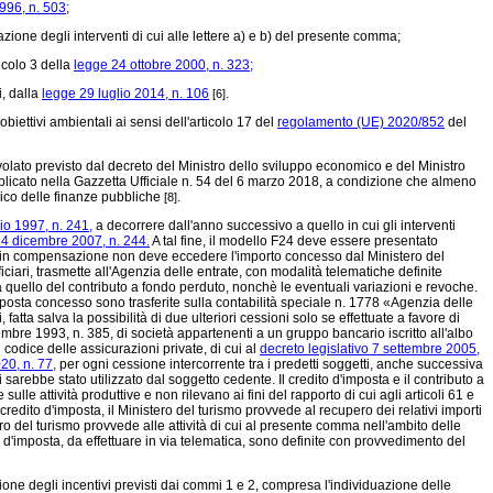
996, n. 503;
azione degli interventi di cui alle lettere a) e b) del presente comma;
icolo 3 della
legge 24 ottobre 2000, n. 323;
i, dalla
legge 29 luglio 2014, n. 106
.
[6]
ettivi ambientali ai sensi dell'articolo 17 del
regolamento (UE) 2020/852
del
olato previsto dal decreto del Ministro dello sviluppo economico e del Ministro
blicato nella Gazzetta Ufficiale n. 54 del 6 marzo 2018, a condizione che almeno
carico delle finanze pubbliche
.
[8]
lio 1997, n. 241,
a decorrere dall'anno successivo a quello in cui gli interventi
4 dicembre 2007, n. 244.
A tal fine, il modello F24 deve essere presentato
zato in compensazione non deve eccedere l'importo concesso dal Ministero del
iciari, trasmette all'Agenzia delle entrate, con modalità telematiche definite
 a quello del contributo a fondo perduto, nonchè le eventuali variazioni e revoche.
mposta concesso sono trasferite sulla contabilità speciale n. 1778 «Agenzia delle
fatta salva la possibilità di due ulteriori cessioni solo se effettuate a favore di
ettembre 1993, n. 385, di società appartenenti a un gruppo bancario iscritto all'albo
 codice delle assicurazioni private, di cui al
decreto legislativo 7 settembre 2005,
20, n. 77,
per ogni cessione intercorrente tra i predetti soggetti, anche successiva
 sarebbe stato utilizzato dal soggetto cedente. Il credito d'imposta e il contributo a
le attività produttive e non rilevano ai fini del rapporto di cui agli articoli 61 e
l credito d'imposta, il Ministero del turismo provvede al recupero dei relativi importi
ero del turismo provvede alle attività di cui al presente comma nell'ambito delle
to d'imposta, da effettuare in via telematica, sono definite con provvedimento del
ione degli incentivi previsti dai commi 1 e 2, compresa l'individuazione delle