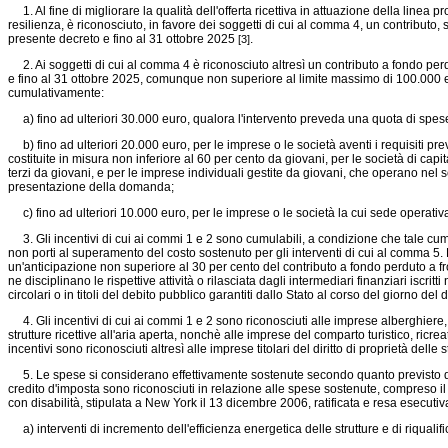
1. Al fine di migliorare la qualità dell'offerta ricettiva in attuazione della linea 
resilienza, è riconosciuto, in favore dei soggetti di cui al comma 4, un contributo, 
presente decreto e fino al 31 ottobre 2025
.
[3]
2. Ai soggetti di cui al comma 4 è riconosciuto altresì un contributo a fondo perd
e fino al 31 ottobre 2025, comunque non superiore al limite massimo di 100.000 
cumulativamente:
a) fino ad ulteriori 30.000 euro, qualora l'intervento preveda una quota di spese p
b) fino ad ulteriori 20.000 euro, per le imprese o le società aventi i requisiti prev
costituite in misura non inferiore al 60 per cento da giovani, per le società di cap
terzi da giovani, e per le imprese individuali gestite da giovani, che operano nel 
presentazione della domanda;
c) fino ad ulteriori 10.000 euro, per le imprese o le società la cui sede operativa
3. Gli incentivi di cui ai commi 1 e 2 sono cumulabili, a condizione che tale cumu
non porti al superamento del costo sostenuto per gli interventi di cui al comma 5
un'anticipazione non superiore al 30 per cento del contributo a fondo perduto a fro
ne disciplinano le rispettive attività o rilasciata dagli intermediari finanziari iscrit
circolari o in titoli del debito pubblico garantiti dallo Stato al corso del giorno d
4. Gli incentivi di cui ai commi 1 e 2 sono riconosciuti alle imprese alberghiere, 
strutture ricettive all'aria aperta, nonchè alle imprese del comparto turistico, ricreati
incentivi sono riconosciuti altresì alle imprese titolari del diritto di proprietà dell
5. Le spese si considerano effettivamente sostenute secondo quanto previsto dall'
credito d'imposta sono riconosciuti in relazione alle spese sostenute, compreso il 
con disabilità, stipulata a New York il 13 dicembre 2006, ratificata e resa esecutiv
a) interventi di incremento dell'efficienza energetica delle strutture e di riqualif