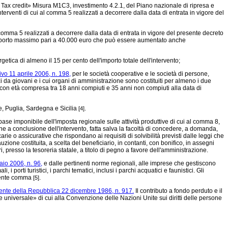
 del Tax credit» Misura M1C3, investimento 4.2.1, del Piano nazionale di ripresa e
nterventi di cui al comma 5 realizzati a decorrere dalla data di entrata in vigore del
comma 5 realizzati a decorrere dalla data di entrata in vigore del presente decreto
n importo massimo pari a 40.000 euro che può essere aumentato anche
etica di almeno il 15 per cento dell'importo totale dell'intervento;
ivo 11 aprile 2006, n. 198,
per le società cooperative e le società di persone,
zi da giovani e i cui organi di amministrazione sono costituiti per almeno i due
ne con età compresa tra 18 anni compiuti e 35 anni non compiuti alla data di
se, Puglia, Sardegna e Sicilia
.
[4]
se imponibile dell'imposta regionale sulle attività produttive di cui al comma 8,
e a conclusione dell'intervento, fatta salva la facoltà di concedere, a domanda,
e o assicurative che rispondano ai requisiti di solvibilità previsti dalle leggi che
cauzione costituita, a scelta del beneficiario, in contanti, con bonifico, in assegni
i, presso la tesoreria statale, a titolo di pegno a favore dell'amministrazione.
aio 2006, n. 96,
e dalle pertinenti norme regionali, alle imprese che gestiscono
i porti turistici, i parchi tematici, inclusi i parchi acquatici e faunistici. Gli
resente comma
.
[5]
ente della Repubblica 22 dicembre 1986, n. 917.
Il contributo a fondo perduto e il
e universale» di cui alla Convenzione delle Nazioni Unite sui diritti delle persone