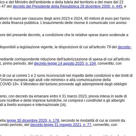
co e del Ministro dell'ambiente e della tutela del territorio e del mare del 22
e 47 del
decreto del Presidente della Repubblica 28 dicembre 2000, n. 445,
e
lioni di euro per ciascuno degli anni 2023 e 2024, 40 milioni di euro per l'anno
ico della finanza pubblica. L'esaurimento delle risorse è comunicato con avviso
gore del presente decreto, a condizione che le relative spese siano sostenute a
sponibili a legislazione vigente, le disposizioni di cui all'articolo 79 del
decreto-
mediante corrispondente riduzione dell'autorizzazione di spesa di cui all'articolo
, primo periodo, del
decreto-legge 14 agosto 2020, n. 104,
convertito, con
 di cui ai commi 1 e 2 sono riconosciuti nel rispetto delle condizioni e dei limiti di
ll'Unione europea agli aiuti «de minimis» e alla comunicazione della
OVID-19». Il Ministero del turismo provvede agli adempimenti degli obblighi
urismo, con decreto da emanare entro il 31 marzo 2023, previa intesa in sede di
ure ricettive e delle imprese turistiche, ivi compresi i condhotel e gli alberghi
tati a livello europeo e internazionale
.
[16]
della
legge 30 dicembre 2020, n. 178,
secondo le modalità di cui ai commi da
secondo periodo, del
decreto-legge 31 maggio 2021, n. 77,
convertito, con