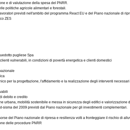
one e di valutazione della spesa del PNRR.
 politiche agricole alimentari e forestali.
ratori previsti nell'ambito del programma React EU e del Piano nazionale di ripresa 
nico ZES
cquedotto pugliese Spa
 clienti vulnerabili, in condizioni di povertà energetica e clienti domestici
 nazionale
ica
o per la progettazione, l'affidamento e la realizzazione degli interventi necessari a
abili
i debito e credito
 urbana, mobilità sostenibile e messa in sicurezza degli edifici e valorizzazione del
st-sisma del 2009 previsti dal Piano nazionale per gli investimenti complementari.
se del Piano nazionale di ripresa e resilienza volti a fronteggiare il rischio di alluvio
sione delle procedure PNRR