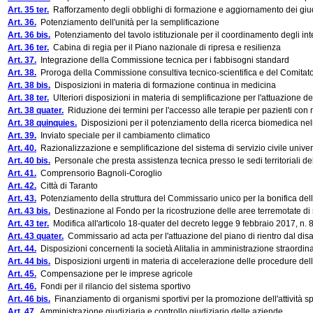
Art. 35 ter.
Rafforzamento degli obblighi di formazione e aggiornamento dei giudici 
Art. 36.
Potenziamento dell'unità per la semplificazione
Art. 36 bis.
Potenziamento del tavolo istituzionale per il coordinamento degli inte
Art. 36 ter.
Cabina di regia per il Piano nazionale di ripresa e resilienza
Art. 37.
Integrazione della Commissione tecnica per i fabbisogni standard
Art. 38.
Proroga della Commissione consultiva tecnico-scientifica e del Comitato 
Art. 38 bis.
Disposizioni in materia di formazione continua in medicina
Art. 38 ter.
Ulteriori disposizioni in materia di semplificazione per l'attuazione d
Art. 38 quater.
Riduzione dei termini per l'accesso alle terapie per pazienti con 
Art. 38 quinquies.
Disposizioni per il potenziamento della ricerca biomedica nell
Art. 39.
Inviato speciale per il cambiamento climatico
Art. 40.
Razionalizzazione e semplificazione del sistema di servizio civile unive
Art. 40 bis.
Personale che presta assistenza tecnica presso le sedi territoriali del
Art. 41.
Comprensorio Bagnoli-Coroglio
Art. 42.
Città di Taranto
Art. 43.
Potenziamento della struttura del Commissario unico per la bonifica del
Art. 43 bis.
Destinazione al Fondo per la ricostruzione delle aree terremotate di
Art. 43 ter.
Modifica all'articolo 18-quater del decreto legge 9 febbraio 2017, n. 8,
Art. 43 quater.
Commissario ad acta per l'attuazione del piano di rientro dal disa
Art. 44.
Disposizioni concernenti la società Alitalia in amministrazione straordina
Art. 44 bis.
Disposizioni urgenti in materia di accelerazione delle procedure del
Art. 45.
Compensazione per le imprese agricole
Art. 46.
Fondi per il rilancio del sistema sportivo
Art. 46 bis.
Finanziamento di organismi sportivi per la promozione dell'attività sp
Art. 47.
Amministrazione giudiziaria e controllo giudiziario delle aziende