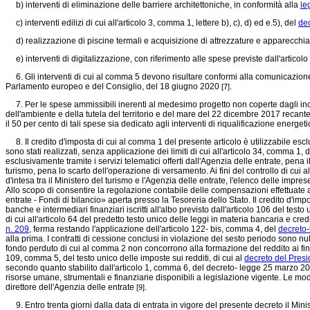
b) interventi di eliminazione delle barriere architettoniche, in conformità alla
le
c) interventi edilizi di cui all'articolo 3, comma 1, lettere b), c), d) ed e.5), del
dec
d) realizzazione di piscine termali e acquisizione di attrezzature e apparecchiature
e) interventi di digitalizzazione, con riferimento alle spese previste dall'articol
6. Gli interventi di cui al comma 5 devono risultare conformi alla comunicazione 
Parlamento europeo e del Consiglio, del 18 giugno 2020
.
[7]
7. Per le spese ammissibili inerenti al medesimo progetto non coperte dagli incen
dell'ambiente e della tutela del territorio e del mare del 22 dicembre 2017 recan
il 50 per cento di tali spese sia dedicato agli interventi di riqualificazione energet
8. Il credito d'imposta di cui al comma 1 del presente articolo è utilizzabile esc
sono stati realizzati, senza applicazione dei limiti di cui all'articolo 34, comma 1, 
esclusivamente tramite i servizi telematici offerti dall'Agenzia delle entrate, pe
turismo, pena lo scarto dell'operazione di versamento. Ai fini del controllo di cui 
d'intesa tra il Ministero del turismo e l'Agenzia delle entrate, l'elenco delle imp
Allo scopo di consentire la regolazione contabile delle compensazioni effettuate a
entrate - Fondi di bilancio» aperta presso la Tesoreria dello Stato. Il credito d'impo
banche e intermediari finanziari iscritti all'albo previsto dall'articolo 106 del test
di cui all'articolo 64 del predetto testo unico delle leggi in materia bancaria e cre
n. 209,
ferma restando l'applicazione dell'articolo 122- bis, comma 4, del
decreto-
alla prima. I contratti di cessione conclusi in violazione del sesto periodo sono nul
fondo perduto di cui al comma 2 non concorrono alla formazione del reddito ai fini de
109, comma 5, del testo unico delle imposte sui redditi, di cui al
decreto del Pres
secondo quanto stabilito dall'articolo 1, comma 6, del decreto-
legge 25 marzo 201
risorse umane, strumentali e finanziarie disponibili a legislazione vigente. Le moda
direttore dell'Agenzia delle entrate
.
[9]
9. Entro trenta giorni dalla data di entrata in vigore del presente decreto il Mini