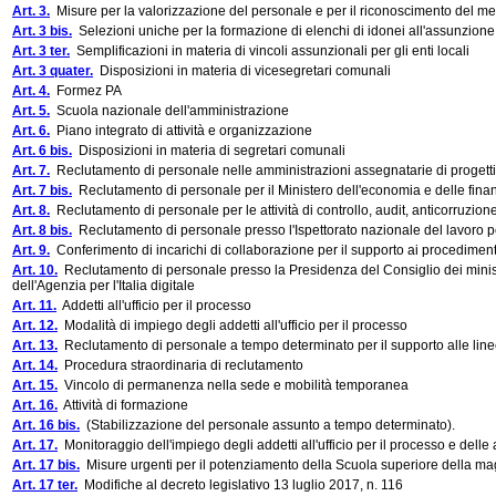
Art. 3.
Misure per la valorizzazione del personale e per il riconoscimento del me
Art. 3 bis.
Selezioni uniche per la formazione di elenchi di idonei all'assunzione n
Art. 3 ter.
Semplificazioni in materia di vincoli assunzionali per gli enti locali
Art. 3 quater.
Disposizioni in materia di vicesegretari comunali
Art. 4.
Formez PA
Art. 5.
Scuola nazionale dell'amministrazione
Art. 6.
Piano integrato di attività e organizzazione
Art. 6 bis.
Disposizioni in materia di segretari comunali
Art. 7.
Reclutamento di personale nelle amministrazioni assegnatarie di progetti
Art. 7 bis.
Reclutamento di personale per il Ministero dell'economia e delle fina
Art. 8.
Reclutamento di personale per le attività di controllo, audit, anticorruzio
Art. 8 bis.
Reclutamento di personale presso l'Ispettorato nazionale del lavoro p
Art. 9.
Conferimento di incarichi di collaborazione per il supporto ai procedimen
Art. 10.
Reclutamento di personale presso la Presidenza del Consiglio dei ministr
dell'Agenzia per l'Italia digitale
Art. 11.
Addetti all'ufficio per il processo
Art. 12.
Modalità di impiego degli addetti all'ufficio per il processo
Art. 13.
Reclutamento di personale a tempo determinato per il supporto alle linee
Art. 14.
Procedura straordinaria di reclutamento
Art. 15.
Vincolo di permanenza nella sede e mobilità temporanea
Art. 16.
Attività di formazione
Art. 16 bis.
(Stabilizzazione del personale assunto a tempo determinato).
Art. 17.
Monitoraggio dell'impiego degli addetti all'ufficio per il processo e delle
Art. 17 bis.
Misure urgenti per il potenziamento della Scuola superiore della mag
Art. 17 ter.
Modifiche al decreto legislativo 13 luglio 2017, n. 116