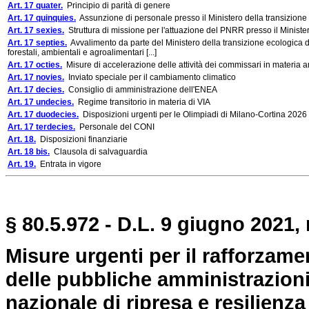
Art. 17 quater.
Principio di parità di genere
Art. 17 quinquies.
Assunzione di personale presso il Ministero della transizione
Art. 17 sexies.
Struttura di missione per l'attuazione del PNRR presso il Ministe
Art. 17 septies.
Avvalimento da parte del Ministero della transizione ecologica
forestali, ambientali e agroalimentari [...]
Art. 17 octies.
Misure di accelerazione delle attività dei commissari in materia 
Art. 17 novies.
Inviato speciale per il cambiamento climatico
Art. 17 decies.
Consiglio di amministrazione dell'ENEA
Art. 17 undecies.
Regime transitorio in materia di VIA
Art. 17 duodecies.
Disposizioni urgenti per le Olimpiadi di Milano-Cortina 2026
Art. 17 terdecies.
Personale del CONI
Art. 18.
Disposizioni finanziarie
Art. 18 bis.
Clausola di salvaguardia
Art. 19.
Entrata in vigore
§ 80.5.972 - D.L. 9 giugno 2021, 
Misure urgenti per il rafforzame
delle pubbliche amministrazioni
nazionale di ripresa e resilienza