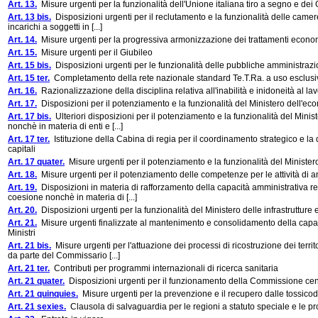
Art. 13.
Misure urgenti per la funzionalità dell'Unione italiana tiro a segno e dei 
Art. 13 bis.
Disposizioni urgenti per il reclutamento e la funzionalità delle camer
incarichi a soggetti in [...]
Art. 14.
Misure urgenti per la progressiva armonizzazione dei trattamenti economi
Art. 15.
Misure urgenti per il Giubileo
Art. 15 bis.
Disposizioni urgenti per le funzionalità delle pubbliche amministrazio
Art. 15 ter.
Completamento della rete nazionale standard Te.T.Ra. a uso esclusivo
Art. 16.
Razionalizzazione della disciplina relativa all'inabilità e inidoneità al l
Art. 17.
Disposizioni per il potenziamento e la funzionalità del Ministero dell'ec
Art. 17 bis.
Ulteriori disposizioni per il potenziamento e la funzionalità del Minis
nonchè in materia di enti e [...]
Art. 17 ter.
Istituzione della Cabina di regia per il coordinamento strategico e la d
capitali
Art. 17 quater.
Misure urgenti per il potenziamento e la funzionalità del Ministero
Art. 18.
Misure urgenti per il potenziamento delle competenze per le attività di a
Art. 19.
Disposizioni in materia di rafforzamento della capacità amministrativa rela
coesione nonchè in materia di [...]
Art. 20.
Disposizioni urgenti per la funzionalità del Ministero delle infrastrutture e
Art. 21.
Misure urgenti finalizzate al mantenimento e consolidamento della capaci
Ministri
Art. 21 bis.
Misure urgenti per l'attuazione dei processi di ricostruzione dei terr
da parte del Commissario [...]
Art. 21 ter.
Contributi per programmi internazionali di ricerca sanitaria
Art. 21 quater.
Disposizioni urgenti per il funzionamento della Commissione centra
Art. 21 quinquies.
Misure urgenti per la prevenzione e il recupero dalle tossico
Art. 21 sexies.
Clausola di salvaguardia per le regioni a statuto speciale e le p