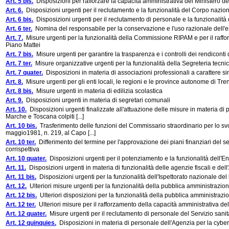
Art. 5 bis.
Disposizioni per rafforzare la capacità amministrativa del Ministero de
Art. 6.
Disposizioni urgenti per il reclutamento e la funzionalità del Corpo naziona
Art. 6 bis.
Disposizioni urgenti per il reclutamento di personale e la funzionalità d
Art. 6 ter.
Nomina del responsabile per la conservazione e l'uso razionale dell'e
Art. 7.
Misure urgenti per la funzionalità della Commissione RIPAM e per il rafforz
Piano Mattei
Art. 7 bis.
Misure urgenti per garantire la trasparenza e i controlli dei rendiconti d
Art. 7 ter.
Misure organizzative urgenti per la funzionalità della Segreteria tecnica 
Art. 7 quater.
Disposizioni in materia di associazioni professionali a carattere sin
Art. 8.
Misure urgenti per gli enti locali, le regioni e le province autonome di Tre
Art. 8 bis.
Misure urgenti in materia di edilizia scolastica
Art. 9.
Disposizioni urgenti in materia di segretari comunali
Art. 10.
Disposizioni urgenti finalizzate all'attuazione delle misure in materia di p
Marche e Toscana colpiti [...]
Art. 10 bis.
Trasferimento delle funzioni del Commissario straordinario per lo svol
maggio1981, n. 219, al Capo [...]
Art. 10 ter.
Differimento del termine per l'approvazione dei piani finanziari del servi
corrispettiva
Art. 10 quater.
Disposizioni urgenti per il potenziamento e la funzionalità dell'
Art. 11.
Disposizioni urgenti in materia di funzionalità delle agenzie fiscali e dell
Art. 11 bis.
Disposizioni urgenti per la funzionalità dell'Ispettorato nazionale del
Art. 12.
Ulteriori misure urgenti per la funzionalità della pubblica amministrazio
Art. 12 bis.
Ulteriori disposizioni per la funzionalità della pubblica amministrazi
Art. 12 ter.
Ulteriori misure per il rafforzamento della capacità amministrativa de
Art. 12 quater.
Misure urgenti per il reclutamento di personale del Servizio sani
Art. 12 quinquies.
Disposizioni in materia di personale dell'Agenzia per la cybe