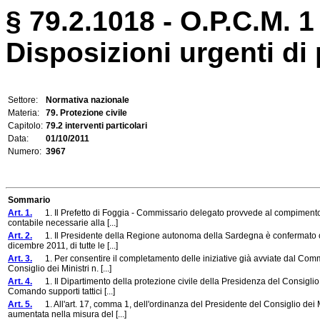
§ 79.2.1018 - O.P.C.M. 1
Disposizioni urgenti di 
Settore:
Normativa nazionale
Materia:
79. Protezione civile
Capitolo:
79.2 interventi particolari
Data:
01/10/2011
Numero:
3967
Sommario
Art. 1.
1. Il Prefetto di Foggia - Commissario delegato provvede al compimento, ent
contabile necessarie alla [...]
Art. 2.
1. Il Presidente della Regione autonoma della Sardegna è confermato com
dicembre 2011, di tutte le [...]
Art. 3.
1. Per consentire il completamento delle iniziative già avviate dal Commi
Consiglio dei Ministri n. [...]
Art. 4.
1. Il Dipartimento della protezione civile della Presidenza del Consiglio
Comando supporti tattici [...]
Art. 5.
1. All'art. 17, comma 1, dell'ordinanza del Presidente del Consiglio dei 
aumentata nella misura del [...]