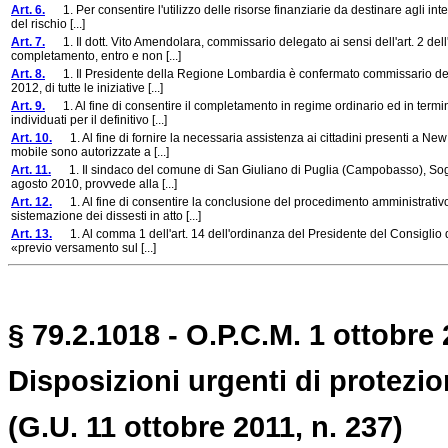
Art. 6.
1. Per consentire l'utilizzo delle risorse finanziarie da destinare agli interv
del rischio [...]
Art. 7.
1. Il dott. Vito Amendolara, commissario delegato ai sensi dell'art. 2 dell
completamento, entro e non [...]
Art. 8.
1. Il Presidente della Regione Lombardia è confermato commissario delega
2012, di tutte le iniziative [...]
Art. 9.
1. Al fine di consentire il completamento in regime ordinario ed in termini 
individuati per il definitivo [...]
Art. 10.
1. Al fine di fornire la necessaria assistenza ai cittadini presenti a New 
mobile sono autorizzate a [...]
Art. 11.
1. Il sindaco del comune di San Giuliano di Puglia (Campobasso), Soggett
agosto 2010, provvede alla [...]
Art. 12.
1. Al fine di consentire la conclusione del procedimento amministrativo
sistemazione dei dissesti in atto [...]
Art. 13.
1. Al comma 1 dell'art. 14 dell'ordinanza del Presidente del Consiglio de
«previo versamento sul [...]
§ 79.2.1018 - O.P.C.M. 1 ottobre 
Disposizioni urgenti di protezion
(G.U. 11 ottobre 2011, n. 237)