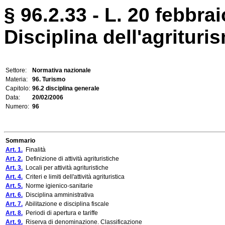
§ 96.2.33 - L. 20 febbrai
Disciplina dell'agrituri
Settore:
Normativa nazionale
Materia:
96. Turismo
Capitolo:
96.2 disciplina generale
Data:
20/02/2006
Numero:
96
Sommario
Art. 1.
Finalità
Art. 2.
Definizione di attività agrituristiche
Art. 3.
Locali per attività agrituristiche
Art. 4.
Criteri e limiti dell'attività agrituristica
Art. 5.
Norme igienico-sanitarie
Art. 6.
Disciplina amministrativa
Art. 7.
Abilitazione e disciplina fiscale
Art. 8.
Periodi di apertura e tariffe
Art. 9.
Riserva di denominazione. Classificazione