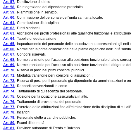
Art. 57.
Destituzione di diritto.
Art. 58.
Reintegrazione del dipendente prosciolto.
Art. 59.
Riammissione in servizio.
Art. 60.
Commissione del personale dell'unità sanitaria locale.
Art. 61.
Commissione di disciplina.
Art. 62.
Diritti sindacali.
Art. 63.
Ascrizione dei profili professionali alle qualifiche funzionali e attribuzio
Art. 64.
Tabelle di equiparazione.
Art. 65.
Inquadramento del personale delle associazioni rappresentanti gli enti o
Art. 66.
Norme per la prima collocazione nelle piante organiche dell'unità sanitar
Art. 67.
Concorsi riservati.
Art. 68.
Norme transitorie per l'accesso alla posizione funzionale di aiuto corresp
Art. 69.
Norme transitorie per l'accesso alla posizione funzionale di dirigente dei s
Art. 70.
Riserva di posti nei primi concorsi pubblici.
Art. 71.
Modalità transitorie per i concorsi di assunzioni.
Art. 72.
Riserva di posti per il personale già dipendente da amministrazioni o ent
Art. 73.
Rapporti convenzionali in corso.
Art. 74.
Trattamento di quiescenza del personale.
Art. 75.
Opzione per la posizione assicurativa in atto.
Art. 76.
Trattamento di previdenza del personale.
Art. 77.
Esercizio delle attribuzioni fino all'eliminazione della disciplina di cui all'
Art. 78.
Incarichi.
Art. 79.
Personale eletto a cariche pubbliche.
Art. 80.
Esami di idoneità.
Art. 81.
Province autonome di Trento e Bolzano.