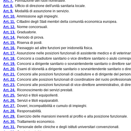
Art. 7.
Formazione dei ruoli nominativi.
Art. 8.
Ufficio di direzione dell'unità sanitaria locale.
Art. 9.
Modalità di assunzione in servizio.
Art. 10.
Ammissione agli impieghi.
Art. 11.
Cittadini degli Stati membri della comunità economica europea.
Art. 12.
Norme concorsuali.
Art. 13.
Graduatorie.
Art. 14.
Periodo di prova.
Art. 15.
Riserva di posti.
Art. 16.
Passaggio ad altre funzioni per inidoneità fisica.
Art. 17.
Assunzione nelle posizioni funzionali di assistente medico e di veterinar
Art. 18.
Concorsi a coadiutore sanitario o vice direttore sanitario o aiuto corres
Art. 19.
Concorsi a dirigente sanitario o sovraintendente sanitario o direttore sani
Art. 20.
Esami di idoneità a dirigente sanitario o sovraintendente sanitario o diret
Art. 21.
Concorsi alle posizioni funzionali di coadiutore e di dirigente del persona
Art. 22.
Concorsi alle posizioni funzionali di coordinatore del ruolo professional
Art. 23.
Concorsi alle posizioni funzionali di vice-direttore amministrativo, di dire
Art. 24.
Riconoscimento dei servizi prestati.
Art. 25.
Servizi e titoli equipollenti.
Art. 26.
Servizi e titoli equiparabili.
Art. 27.
Doveri, incompatibilità e cumulo di impieghi.
Art. 28.
Responsabilità.
Art. 29.
Esercizio delle mansioni inerenti al profilo e alla posizione funzionale.
Art. 30.
Trattamento economico.
Art. 31.
Personale delle cliniche e degli istituti universitari convenzionati.