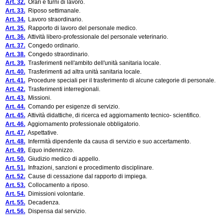
Art. 32.
Orari e turni di lavoro.
Art. 33.
Riposo settimanale.
Art. 34.
Lavoro straordinario.
Art. 35.
Rapporto di lavoro del personale medico.
Art. 36.
Attività libero-professionale del personale veterinario.
Art. 37.
Congedo ordinario.
Art. 38.
Congedo straordinario.
Art. 39.
Trasferimenti nell'ambito dell'unità sanitaria locale.
Art. 40.
Trasferimenti ad altra unità sanitaria locale.
Art. 41.
Procedure speciali per il trasferimento di alcune categorie di personale.
Art. 42.
Trasferimenti interregionali.
Art. 43.
Missioni.
Art. 44.
Comando per esigenze di servizio.
Art. 45.
Attività didattiche, di ricerca ed aggiornamento tecnico- scientifico.
Art. 46.
Aggiornamento professionale obbligatorio.
Art. 47.
Aspettative.
Art. 48.
Infermità dipendente da causa di servizio e suo accertamento.
Art. 49.
Equo indennizzo.
Art. 50.
Giudizio medico di appello.
Art. 51.
Infrazioni, sanzioni e procedimento disciplinare.
Art. 52.
Cause di cessazione dal rapporto di impiega.
Art. 53.
Collocamento a riposo.
Art. 54.
Dimissioni volontarie.
Art. 55.
Decadenza.
Art. 56.
Dispensa dal servizio.