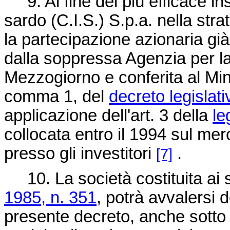
9. Al fine del più efficace ins
sardo (C.I.S.) S.p.a. nella stra
la partecipazione azionaria già
dalla soppressa Agenzia per l
Mezzogiorno e conferita al Mini
comma 1, del
decreto legislati
applicazione dell'art. 3 della
le
collocata entro il 1994 sul me
presso gli investitori
.
[7]
10. La società costituita ai se
1985, n. 351
, potrà avvalersi d
presente decreto, anche sotto