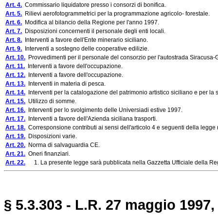
Art. 4.
Commissario liquidatore presso i consorzi di bonifica.
Art. 5.
Rilievi aerofotogrammetrici per la programmazione agricolo- forestale.
Art. 6.
Modifica al bilancio della Regione per l'anno 1997.
Art. 7.
Disposizioni concernenti il personale degli enti locali.
Art. 8.
Interventi a favore dell'Ente minerario siciliano.
Art. 9.
Interventi a sostegno delle cooperative edilizie.
Art. 10.
Provvedimenti per il personale del consorzio per l'autostrada Siracusa-
Art. 11.
Interventi a favore dell'occupazione.
Art. 12.
Interventi a favore dell'occupazione.
Art. 13.
Interventi in materia di pesca.
Art. 14.
Interventi per la catalogazione del patrimonio artistico siciliano e per la 
Art. 15.
Utilizzo di somme.
Art. 16.
Interventi per lo svolgimento delle Universiadi estive 1997.
Art. 17.
Interventi a favore dell'Azienda siciliana trasporti.
Art. 18.
Corresponsione contributi ai sensi dell'articolo 4 e seguenti della legge
Art. 19.
Disposizioni varie.
Art. 20.
Norma di salvaguardia CE.
Art. 21.
Oneri finanziari.
Art. 22.
1. La presente legge sarà pubblicata nella Gazzetta Ufficiale della Regi
§ 5.3.303 - L.R. 27 maggio 1997, 