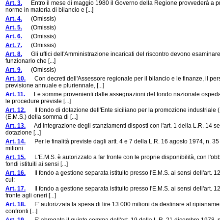
Art. 3.
Entro il mese di maggio 1980 il Governo della Regione provvederà a pres
norme in materia di bilancio e [...]
Art. 4.
(Omissis)
Art. 5.
(Omissis)
Art. 6.
(Omissis)
Art. 7.
(Omissis)
Art. 8.
Gli uffici dell'Amministrazione incaricati del riscontro devono esaminare i re
funzionario che [...]
Art. 9.
(Omissis)
Art. 10.
Con decreti dell'Assessore regionale per il bilancio e le finanze, il per
previsione annuale e pluriennale, [...]
Art. 11.
Le somme provenienti dalle assegnazioni del fondo nazionale ospedaliero
le procedure previste [...]
Art. 12.
Il fondo di dotazione dell'Ente siciliano per la promozione industriale (E
(E.M.S.) della somma di [...]
Art. 13.
Ad integrazione degli stanziamenti disposti con l'art. 1 della L.R. 14 sette
dotazione [...]
Art. 14.
Per le finalità previste dagli artt. 4 e 7 della L.R. 16 agosto 1974, n. 35 e
milioni.
Art. 15.
L'E.M.S. è autorizzato a far fronte con le proprie disponibilità, con l'o
fondi istituiti ai sensi [...]
Art. 16.
Il fondo a gestione separata istituito presso l'E.M.S. ai sensi dell'art. 1
cui:
Art. 17.
Il fondo a gestione separata istituito presso l'E.M.S. ai sensi dell'art. 12
fronte agli oneri [...]
Art. 18.
E' autorizzata la spesa di lire 13.000 milioni da destinare al ripianamento
confronti [...]