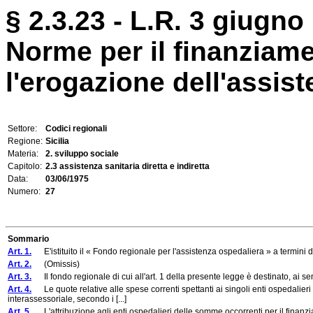
§ 2.3.23 - L.R. 3 giugno 
Norme per il finanziame
l'erogazione dell'assis
Settore:
Codici regionali
Regione:
Sicilia
Materia:
2. sviluppo sociale
Capitolo:
2.3 assistenza sanitaria diretta e indiretta
Data:
03/06/1975
Numero:
27
Sommario
Art. 1.
E'istituito il « Fondo regionale per l'assistenza ospedaliera » a termini del
Art. 2.
(Omissis)
Art. 3.
Il fondo regionale di cui all'art. 1 della presente legge è destinato, ai sen
Art. 4.
Le quote relative alle spese correnti spettanti ai singoli enti ospedalieri
interassessoriale, secondo i [...]
Art. 5.
L'attribuzione agli enti ospedalieri delle somme occorrenti per il finanzi