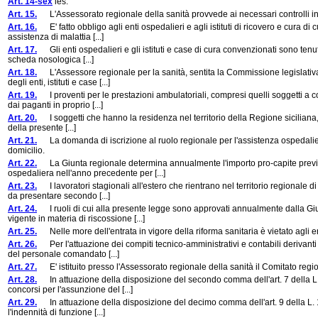
Art. 14-sex
ies.
Art. 15.
L'Assessorato regionale della sanità provvede ai necessari controlli in or
Art. 16.
E' fatto obbligo agli enti ospedalieri e agli istituti di ricovero e cura di
assistenza di malattia [...]
Art. 17.
Gli enti ospedalieri e gli istituti e case di cura convenzionati sono tenu
scheda nosologica [...]
Art. 18.
L'Assessore regionale per la sanità, sentita la Commissione legislativa 
degli enti, istituti e case [...]
Art. 19.
I proventi per le prestazioni ambulatoriali, compresi quelli soggetti a co
dai paganti in proprio [...]
Art. 20.
I soggetti che hanno la residenza nel territorio della Regione siciliana, n
della presente [...]
Art. 21.
La domanda di iscrizione al ruolo regionale per l'assistenza ospedalie
domicilio.
Art. 22.
La Giunta regionale determina annualmente l'importo pro-capite previsto
ospedaliera nell'anno precedente per [...]
Art. 23.
I lavoratori stagionali all'estero che rientrano nel territorio regionale 
da presentare secondo [...]
Art. 24.
I ruoli di cui alla presente legge sono approvati annualmente dalla Giu
vigente in materia di riscossione [...]
Art. 25.
Nelle more dell'entrata in vigore della riforma sanitaria è vietato agli en
Art. 26.
Per l'attuazione dei compiti tecnico-amministrativi e contabili derivanti
del personale comandato [...]
Art. 27.
E' istituito presso l'Assessorato regionale della sanità il Comitato regio
Art. 28.
In attuazione della disposizione del secondo comma dell'art. 7 della L. 
concorsi per l'assunzione del [...]
Art. 29.
In attuazione della disposizione del decimo comma dell'art. 9 della L. 1
l'indennità di funzione [...]