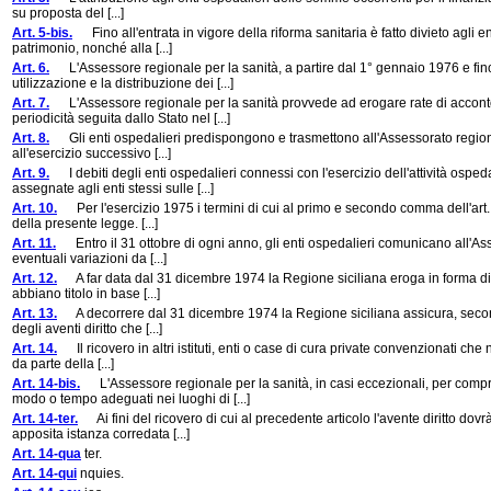
su proposta del [...]
Art. 5-bis.
Fino all'entrata in vigore della riforma sanitaria è fatto divieto agli en
patrimonio, nonché alla [...]
Art. 6.
L'Assessore regionale per la sanità, a partire dal 1° gennaio 1976 e fin
utilizzazione e la distribuzione dei [...]
Art. 7.
L'Assessore regionale per la sanità provvede ad erogare rate di acconto 
periodicità seguita dallo Stato nel [...]
Art. 8.
Gli enti ospedalieri predispongono e trasmettono all'Assessorato regionale
all'esercizio successivo [...]
Art. 9.
I debiti degli enti ospedalieri connessi con l'esercizio dell'attività os
assegnate agli enti stessi sulle [...]
Art. 10.
Per l'esercizio 1975 i termini di cui al primo e secondo comma dell'art. 8
della presente legge. [...]
Art. 11.
Entro il 31 ottobre di ogni anno, gli enti ospedalieri comunicano all'Asses
eventuali variazioni da [...]
Art. 12.
A far data dal 31 dicembre 1974 la Regione siciliana eroga in forma diretta 
abbiano titolo in base [...]
Art. 13.
A decorrere dal 31 dicembre 1974 la Regione siciliana assicura, secondo i
degli aventi diritto che [...]
Art. 14.
Il ricovero in altri istituti, enti o case di cura private convenzionati che 
da parte della [...]
Art. 14-bis.
L'Assessore regionale per la sanità, in casi eccezionali, per compr
modo o tempo adeguati nei luoghi di [...]
Art. 14-ter.
Ai fini del ricovero di cui al precedente articolo l'avente diritto dovr
apposita istanza corredata [...]
Art. 14-qua
ter.
Art. 14-qui
nquies.