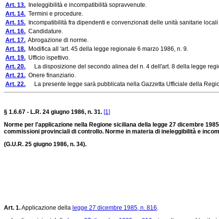
Art. 13.
Ineleggibilità e incompatibilità sopravvenute.
Art. 14.
Termini e procedure.
Art. 15.
Incompatibilità fra dipendenti e convenzionati delle unità sanitarie locali 
Art. 16.
Candidature.
Art. 17.
Abrogazione di norme.
Art. 18.
Modifica all 'art. 45 della legge regionale 6 marzo 1986, n. 9.
Art. 19.
Ufficio ispettivo.
Art. 20.
La disposizione del secondo alinea del n. 4 dell'art. 8 della legge region
Art. 21.
Onere finanziario.
Art. 22.
La presente legge sarà pubblicata nella Gazzetta Ufficiale della Regio
§ 1.6.67 - L.R. 24 giugno 1986, n. 31.
[1]
Norme per l'applicazione nella Regione siciliana della legge 27 dicembre 1985
commissioni provinciali di controllo. Norme in materia di ineleggibilità e incompa
(G.U.R. 25 giugno 1986, n. 34).
Art. 1.
Applicazione della
legge 27 dicembre 1985, n. 816
.