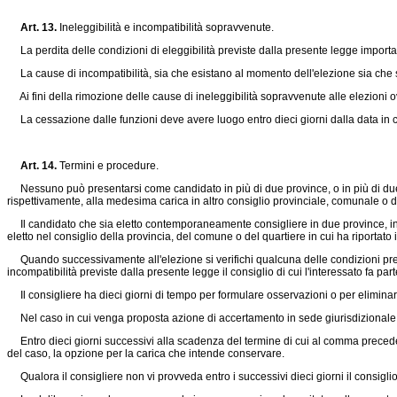
Art. 13.
Ineleggibilità e incompatibilità sopravvenute.
La perdita delle condizioni di eleggibilità previste dalla presente legge importa
La cause di incompatibilità, sia che esistano al momento dell'elezione sia che
Ai fini della rimozione delle cause di ineleggibilità sopravvenute alle elezioni ovv
La cessazione dalle funzioni deve avere luogo entro dieci giorni dalla data in cui 
Art. 14.
Termini e procedure.
Nessuno può presentarsi come candidato in più di due province, o in più di due co
rispettivamente, alla medesima carica in altro consiglio provinciale, comunale o di
Il candidato che sia eletto contemporaneamente consigliere in due province, in d
eletto nel consiglio della provincia, del comune o del quartiere in cui ha riportato 
Quando successivamente all'elezione si verifichi qualcuna delle condizioni previ
incompatibilità previste dalla presente legge il consiglio di cui l'interessato fa part
Il consigliere ha dieci giorni di tempo per formulare osservazioni o per eliminare 
Nel caso in cui venga proposta azione di accertamento in sede giurisdizionale, il
Entro dieci giorni successivi alla scadenza del termine di cui al comma precedente 
del caso, la opzione per la carica che intende conservare.
Qualora il consigliere non vi provveda entro i successivi dieci giorni il consigli