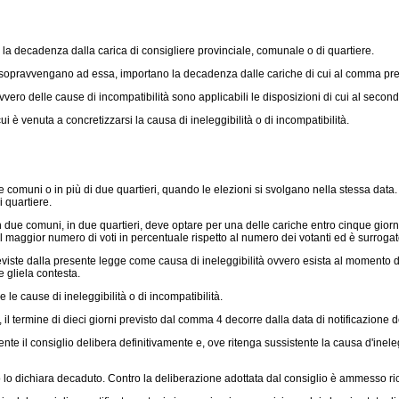
 la decadenza dalla carica di consigliere provinciale, comunale o di quartiere.
 sopravvengano ad essa, importano la decadenza dalle cariche di cui al comma pr
ero delle cause di incompatibilità sono applicabili le disposizioni di cui al secondo
è venuta a concretizzarsi la causa di ineleggibilità o di incompatibilità.
muni o in più di due quartieri, quando le elezioni si svolgano nella stessa data. I 
 quartiere.
ue comuni, in due quartieri, deve optare per una delle cariche entro cinque giorn
il maggior numero di voti in percentuale rispetto al numero dei votanti ed è surrogato
ste dalla presente legge come causa di ineleggibilità ovvero esista al momento del
e gliela contesta.
le cause di ineleggibilità o di incompatibilità.
 termine di dieci giorni previsto dal comma 4 decorre dalla data di notificazione d
il consiglio delibera definitivamente e, ove ritenga sussistente la causa d'ineleggib
o lo dichiara decaduto. Contro la deliberazione adottata dal consiglio è ammesso rico