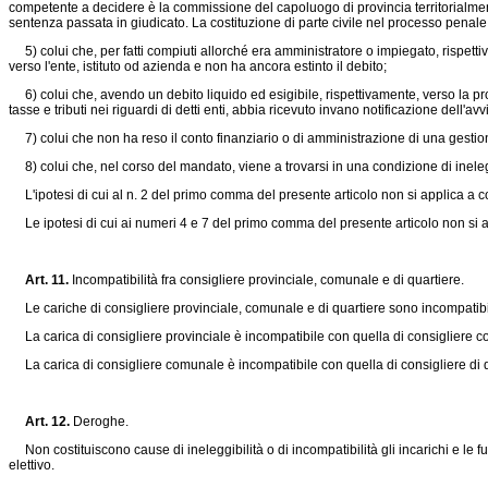
competente a decidere è la commissione del capoluogo di provincia territorialmen
sentenza passata in giudicato. La costituzione di parte civile nel processo penal
5) colui che, per fatti compiuti allorché era amministratore o impiegato, rispetti
verso l'ente, istituto od azienda e non ha ancora estinto il debito;
6) colui che, avendo un debito liquido ed esigibile, rispettivamente, verso la pr
tasse e tributi nei riguardi di detti enti, abbia ricevuto invano notificazione dell'avvi
7) colui che non ha reso il conto finanziario o di amministrazione di una gestione
8) colui che, nel corso del mandato, viene a trovarsi in una condizione di inelegg
L'ipotesi di cui al n. 2 del primo comma del presente articolo non si applica a co
Le ipotesi di cui ai numeri 4 e 7 del primo comma del presente articolo non si a
Art. 11.
Incompatibilità fra consigliere provinciale, comunale e di quartiere.
Le cariche di consigliere provinciale, comunale e di quartiere sono incompatibili r
La carica di consigliere provinciale è incompatibile con quella di consigliere 
La carica di consigliere comunale è incompatibile con quella di consigliere di 
Art. 12.
Deroghe.
Non costituiscono cause di ineleggibilità o di incompatibilità gli incarichi e le 
elettivo.