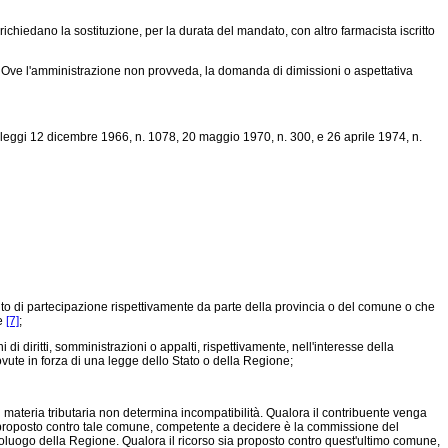
 richiedano la sostituzione, per la durata del mandato, con altro farmacista iscritto
. Ove l'amministrazione non provveda, la domanda di dimissioni o aspettativa
e leggi 12 dicembre 1966, n. 1078, 20 maggio 1970, n. 300, e 26 aprile 1974, n.
ento di partecipazione rispettivamente da parte della provincia o del comune o che
te
[7]
;
 diritti, somministrazioni o appalti, rispettivamente, nell'interesse della
ovute in forza di una legge dello Stato o della Regione;
 materia tributaria non determina incompatibilità. Qualora il contribuente venga
 proposto contro tale comune, competente a decidere è la commissione del
luogo della Regione. Qualora il ricorso sia proposto contro quest'ultimo comune,