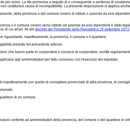
te più vicino. La lite promossa a seguito di o conseguente a sentenza di condanna 
e non costituisce causa di incompatibilità. La presente disposizione si applica anch
vamente, della provincia o del comune ovvero di istituto o azienda da essi dipendenti
ovincia o il comune ovvero verso istituto od azienda da essi dipendenti è stato le
so di cui all'art. 46 del
decreto del Presidente della Repubblica 29 settembre 1973,
 riguardante, rispettivamente, la provincia, il comune o il quartiere;
ibilità prevista nel precedente articolo.
loro che hanno parte in cooperative o consorzi di cooperative, iscritte regolarmente 
pplicano agli amministratori per fatto connesso con l'esercizio del mandato.
ispettivamente con quelle di consigliere provinciale di altra provincia, di consiglie
comunale.
quartiere di un comune.
funzioni conferite ad amministratori della provincia, del comune o del quartiere in 