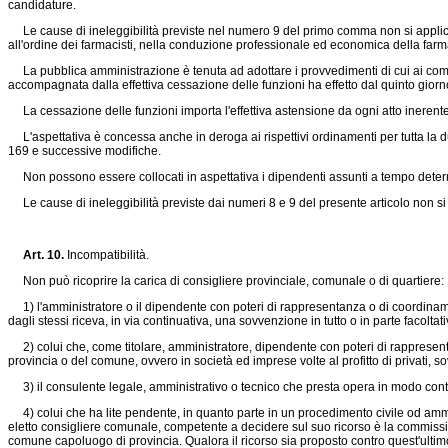
candidature.
Le cause di ineleggibilità previste nel numero 9 del primo comma non si applicano 
all'ordine dei farmacisti, nella conduzione professionale ed economica della far
La pubblica amministrazione è tenuta ad adottare i provvedimenti di cui ai commi
accompagnata dalla effettiva cessazione delle funzioni ha effetto dal quinto gior
La cessazione delle funzioni importa l'effettiva astensione da ogni atto inerente al
L'aspettativa è concessa anche in deroga ai rispettivi ordinamenti per tutta la d
169 e successive modifiche.
Non possono essere collocati in aspettativa i dipendenti assunti a tempo deter
Le cause di ineleggibilità previste dai numeri 8 e 9 del presente articolo non si 
Art. 10.
Incompatibilità.
Non può ricoprire la carica di consigliere provinciale, comunale o di quartiere:
1) l'amministratore o il dipendente con poteri di rappresentanza o di coordinament
dagli stessi riceva, in via continuativa, una sovvenzione in tutto o in parte facoltat
2) colui che, come titolare, amministratore, dipendente con poteri di rappresentanz
provincia o del comune, ovvero in società ed imprese volte al profitto di privati,
3) il consulente legale, amministrativo o tecnico che presta opera in modo conti
4) colui che ha lite pendente, in quanto parte in un procedimento civile od ammin
eletto consigliere comunale, competente a decidere sul suo ricorso è la commis
comune capoluogo di provincia. Qualora il ricorso sia proposto contro quest'ult