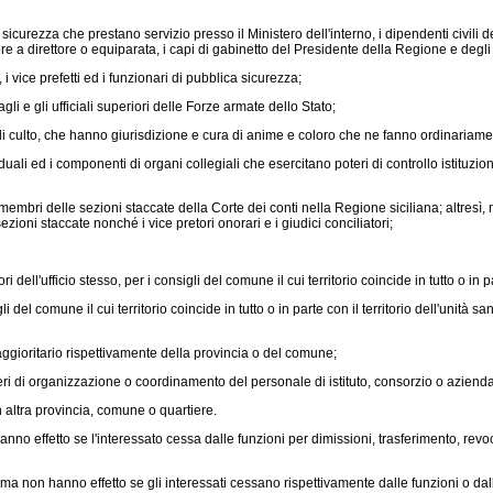
ca sicurezza che prestano servizio presso il Ministero dell'interno, i dipendenti civili
iore a direttore o equiparata, i capi di gabinetto del Presidente della Regione e degli
 i vice prefetti ed i funzionari di pubblica sicurezza;
gli e gli ufficiali superiori delle Forze armate dello Stato;
tri di culto, che hanno giurisdizione e cura di anime e coloro che ne fanno ordinariame
iduali ed i componenti di organi collegiali che esercitano poteri di controllo istitu
bri delle sezioni staccate della Corte dei conti nella Regione siciliana; altresì, nel t
ezioni staccate nonché i vice pretori onorari e i giudici conciliatori;
 dell'ufficio stesso, per i consigli del comune il cui territorio coincide in tutto o in 
i del comune il cui territorio coincide in tutto o in parte con il territorio dell'uni
aggioritario rispettivamente della provincia o del comune;
ri di organizzazione o coordinamento del personale di istituto, consorzio o aziend
n altra provincia, comune o quartiere.
anno effetto se l'interessato cessa dalle funzioni per dimissioni, trasferimento, rev
on hanno effetto se gli interessati cessano rispettivamente dalle funzioni o dalla 