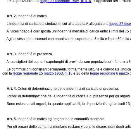
Le disposizioni della
legge 27 dicembre 1985, n. 816
, si applicano nel territor
Art. 2.
Indennità di carica.
L'indennità di carica dei sindaci, di cui alla tabella A allegata alla
legge 27 dic
Al vicesindaco è corrisposta un'indennità mensile di carica entro i limiti del 75 p
Agli assessori dei comuni con popolazione superiore a 5 mila e fino a 50 mila abita
Art. 3.
Indennità di presenza.
Ai consiglieri dei comuni capoluoghi di provincia con popolazione inferiore a 30 m
Le commissioni consiliari permanenti, formalmente istituite e convocate, indicate
con la
legge regionale 15 marzo 1963, n. 16
e 28 della
legge regionale 6 marzo 1
Art. 4.
Criteri di determinazione delle indennità di carica e di presenza.
I criteri di determinazione delle indennità di carica e di presenza per gli organi de
Sono estese a tali organi, in quanto applicabili, le disposizioni degli articoli 13
Art. 5.
Indennità di carica agli organi delle comunità montane.
Per gli organi delle comunità montane restano vigenti le disposizioni degli artic