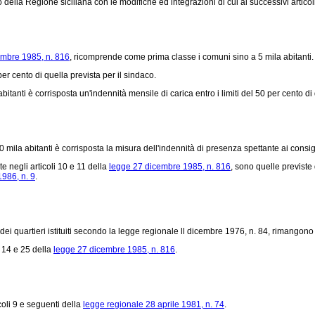
io della Regione siciliana con le modifiche ed integrazioni di cui ai successivi articoli
embre 1985, n. 816
, ricomprende come prima classe i comuni sino a 5 mila abitanti.
er cento di quella prevista per il sindaco.
nti è corrisposta un'indennità mensile di carica entro i limiti del 50 per cento di q
ila abitanti è corrisposta la misura dell'indennità di presenza spettante ai consig
 negli articoli 10 e 11 della
legge 27 dicembre 1985, n. 816
, sono quelle previste 
986, n. 9
.
i quartieri istituiti secondo la legge regionale ll dicembre 1976, n. 84, rimangono dis
, 14 e 25 della
legge 27 dicembre 1985, n. 816
.
oli 9 e seguenti della
legge regionale 28 aprile 1981, n. 74
.