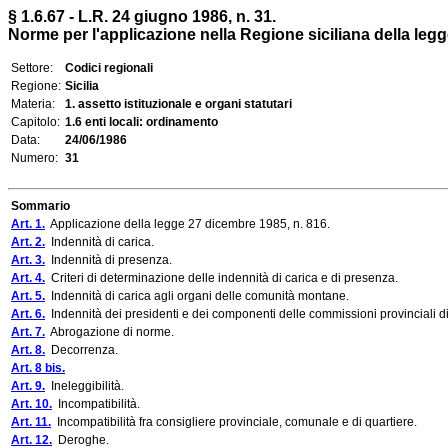
§ 1.6.67 - L.R. 24 giugno 1986, n. 31.
Norme per l'applicazione nella Regione siciliana della legg
Settore:
Codici regionali
Regione:
Sicilia
Materia:
1. assetto istituzionale e organi statutari
Capitolo:
1.6 enti locali: ordinamento
Data:
24/06/1986
Numero:
31
Sommario
Art. 1.
Applicazione della legge 27 dicembre 1985, n. 816.
Art. 2.
Indennità di carica.
Art. 3.
Indennità di presenza.
Art. 4.
Criteri di determinazione delle indennità di carica e di presenza.
Art. 5.
Indennità di carica agli organi delle comunità montane.
Art. 6.
Indennità dei presidenti e dei componenti delle commissioni provinciali di
Art. 7.
Abrogazione di norme.
Art. 8.
Decorrenza.
Art. 8 bis.
Art. 9.
Ineleggibilità.
Art. 10.
Incompatibilità.
Art. 11.
Incompatibilità fra consigliere provinciale, comunale e di quartiere.
Art. 12.
Deroghe.