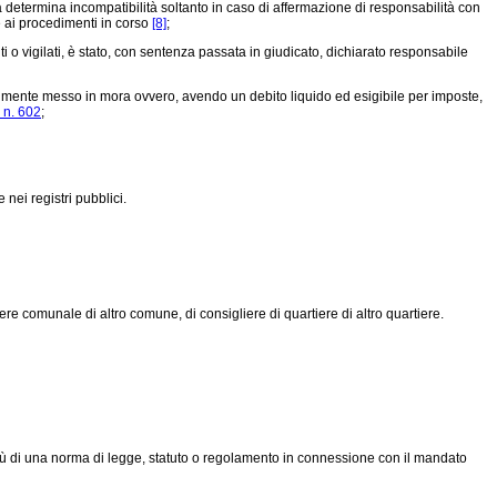
determina incompatibilità soltanto in caso di affermazione di responsabilità con
e ai procedimenti in corso
[8]
;
 o vigilati, è stato, con sentenza passata in giudicato, dichiarato responsabile
galmente messo in mora ovvero, avendo un debito liquido ed esigibile per imposte,
 n. 602
;
nei registri pubblici.
re comunale di altro comune, di consigliere di quartiere di altro quartiere.
virtù di una norma di legge, statuto o regolamento in connessione con il mandato