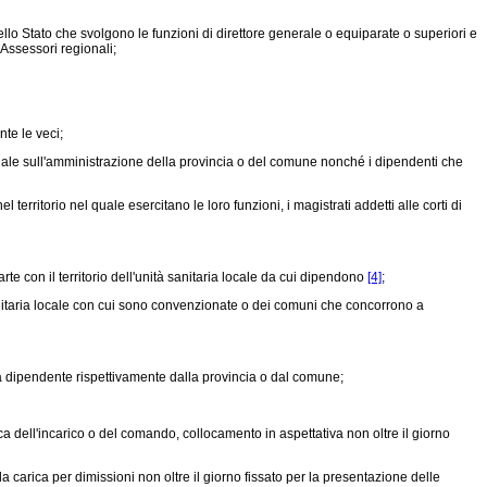
 dello Stato che svolgono le funzioni di direttore generale o equiparate o superiori e
 Assessori regionali;
nte le veci;
zionale sull'amministrazione della provincia o del comune nonché i dipendenti che
erritorio nel quale esercitano le loro funzioni, i magistrati addetti alle corti di
parte con il territorio dell'unità sanitaria locale da cui dipendono
[4]
;
tà sanitaria locale con cui sono convenzionate o dei comuni che concorrono a
a dipendente rispettivamente dalla provincia o dal comune;
oca dell'incarico o del comando, collocamento in aspettativa non oltre il giorno
carica per dimissioni non oltre il giorno fissato per la presentazione delle