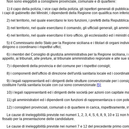
Non sono eleggibili a consigliere provinciale, comunale e di quartiere:
1) il capo della polizia, i vice capi della polizia, gli ispettori generali di pubbli
i capi di gabinetto dei Ministri, i dipendenti della Regione con qualifica non infer
2) nel territorio, nel quale esercitano le loro funzioni, i prefetti della Repubblica,
3) nel territorio, nel quale esercitano il comando, gli ufficiali generali, gli ammira
4) nel territorio, nel quale esercitano il loro ufficio, gli ecclesiastici ed i minis
5) il Commissario dello Stato per la Regione siciliana e i titolari di organi indiv
dirigono o coordinano i rispettivi uffici;
6) i membri del Consiglio di giustizia amministrativa per la Regione siciliana, i mem
appello, ai tribunali, alle preture, al tribunale amministrativo regionale e alle sue s
7) i dipendenti della provincia e del comune per i rispettivi consigli;
8) i componenti dell'ufficio di direzione dell'unità sanitaria locale ed i coordinatori
9) i legali rappresentanti ed i dirigenti delle strutture convenzionate per i consigl
costituire l'unità sanitaria locale con cui sono convenzionate
[5]
;
10) i legali rappresentanti ed i dirigenti delle società per azioni con capitale m
11) gli amministratori ed i dipendenti con funzioni di rappresentanza o con pote
12) i consiglieri provinciali, comunali o di quartiere in carica, rispettivamente, i
Le cause di ineleggibilità previste nei numeri 1, 2, 3, 4, S, 6, 8, 9, 10 e 11 non h
fissato per la presentazione delle candidature.
Le cause di ineleggibilità previste nei numeri 7 e 12 del precedente primo comma n