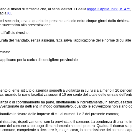
ai titolari di farmacia che, ai sensi dell'art. 11 della
legge 2 aprile 1968, n. 475
,
macia
[6]
.
 secondo, terzo e quarto del presente articolo entro cinque giorni dalla richiesta
no successivo alla presentazione.
l'ufficio rivestito.
urata del mandato, senza assegni, fatta salva l'applicazione delle norme di cui all
minato.
applicano per la carica di consigliere provinciale.
o di ente, istituto o azienda soggetti a vigilanza in cui vi sia almeno il 20 per c
iva, quando la parte facoltativa superi il 10 per cento del totale delle entrate dell'en
a o di coordinamento ha parte, direttamente o indirettamente, in servizi, esazioni di
 sovvenzionate da detti enti in modo continuativo, quando le sovvenzioni non siano d
nuativo in favore delle imprese di cui ai numeri 1 e 2 del presente comma;
istrativo, rispettivamente, con la provincia o il comune. La pendenza di una lite in
sione del comune capoluogo di mandamento sede di pretura. Qualora il ricorso sia
imo comune, competente a decidere è, in ogni caso, la commissione del comune capo