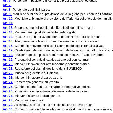
Art. 6.
Personale in posizione di comando presso agenzie regionali.
Art. 7.
Art. 8.
Personale degli Enti parco.
Art. 9.
Modifiche al bilancio di previsione della Regione per l'esercizio finanzia
Art. 10.
Modifiche al bilancio di previsione dell'Azienda delle foreste demaniali.
Art. 11.
Art. 12.
Soppressione dell'obbligo del libretto di idoneità sanitaria.
Art. 13.
Mantenimento posti di dirigente pedagogista.
Art. 14.
Prestazioni di riabilitazione per la popolazione delle isole minori.
Art. 15.
Adeguamento dotazioni organiche area medicina dei servizi.
Art. 16.
Contributo a favore dell'associazione medullolesi spinali ONLUS.
Art. 17.
Celebrazioni del secondo centenario della fondazione dell'Università deg
Art. 18.
Fruizione del complesso monumentale Palazzo Reale di Palermo.
Art. 19.
Proroga dei contratti di catalogazione dei beni culturali.
Art. 20.
Interventi in favore dell'arte moderna e contemporanea.
Art. 21.
Redazione dei piani di gestione dei siti UNESCO.
Art. 22.
Museo del giocattolo di Catania.
Art. 23.
Interventi in favore di associazioni.
Art. 24.
Conferenza generale sul credito.
Art. 25.
Contributo straordinario in favore di cooperative edilizie.
Art. 26.
Promozione ed internazionalizzazione delle imprese.
Art. 27.
Interventi a favore dell'artigianato.
Art. 28.
Motorizzazione civile.
Art. 29.
Assistenza socio-sanitaria al fisico nucleare Fulvio Frisone.
Art. 30.
Convenzione con l'Università per borse di studio in scienze motorie e sp