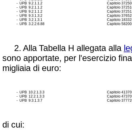
- UPB 9.2.1.1.2
Capitolo 37250
- UPB 9.2.1.1.2
Capitolo 37251
- UPB 9.2.1.1.2
Capitolo 37251
- UPB 9.3.1.3.2
Capitolo 37652
- UPB 3.2.1.3.1
Capitolo 18332
- UPB 3.2.2.6.88
Capitolo 58200
2. Alla Tabella H allegata alla
le
sono apportate, per l'esercizio fin
migliaia di euro:
- UPB 10.2.1.3.3
Capitolo 41370
- UPB 12.2.1.3.3
Capitolo 47370
- UPB 9.3.1.3.7
Capitolo 37772
di cui: