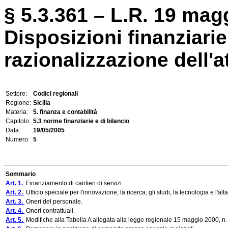
§ 5.3.361 – L.R. 19 magg
Disposizioni finanziarie
razionalizzazione dell'a
Settore:
Codici regionali
Regione:
Sicilia
Materia:
5. finanza e contabilità
Capitolo:
5.3 norme finanziarie e di bilancio
Data:
19/05/2005
Numero:
5
Sommario
Art. 1.
Finanziamento di cantieri di servizi.
Art. 2.
Ufficio speciale per l'innovazione, la ricerca, gli studi, la tecnologia e l'
Art. 3.
Oneri del personale.
Art. 4.
Oneri contrattuali.
Art. 5.
Modifiche alla Tabella A allegata alla legge regionale 15 maggio 2000, n.