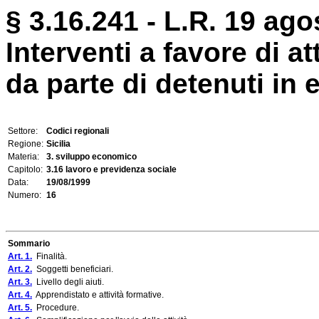
§ 3.16.241 - L.R. 19 ago
Interventi a favore di a
da parte di detenuti in 
Settore:
Codici regionali
Regione:
Sicilia
Materia:
3. sviluppo economico
Capitolo:
3.16 lavoro e previdenza sociale
Data:
19/08/1999
Numero:
16
Sommario
Art. 1.
Finalità.
Art. 2.
Soggetti beneficiari.
Art. 3.
Livello degli aiuti.
Art. 4.
Apprendistato e attività formative.
Art. 5.
Procedure.