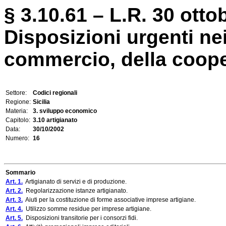
§ 3.10.61 – L.R. 30 otto
Disposizioni urgenti nei 
commercio, della coope
Settore:
Codici regionali
Regione:
Sicilia
Materia:
3. sviluppo economico
Capitolo:
3.10 artigianato
Data:
30/10/2002
Numero:
16
Sommario
Art. 1.
Artigianato di servizi e di produzione.
Art. 2.
Regolarizzazione istanze artigianato.
Art. 3.
Aiuti per la costituzione di forme associative imprese artigiane.
Art. 4.
Utilizzo somme residue per imprese artigiane.
Art. 5.
Disposizioni transitorie per i consorzi fidi.