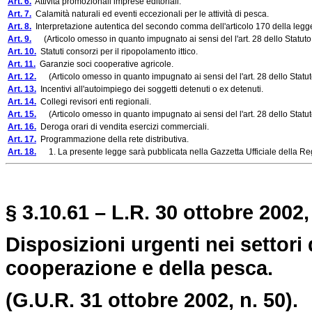
Art. 6.
Attività promozionali imprese editoriali.
Art. 7.
Calamità naturali ed eventi eccezionali per le attività di pesca.
Art. 8.
Interpretazione autentica del secondo comma dell'articolo 170 della legg
Art. 9.
(Articolo omesso in quanto impugnato ai sensi del l'art. 28 dello Statuto
Art. 10.
Statuti consorzi per il ripopolamento ittico.
Art. 11.
Garanzie soci cooperative agricole.
Art. 12.
(Articolo omesso in quanto impugnato ai sensi del l'art. 28 dello Statut
Art. 13.
Incentivi all'autoimpiego dei soggetti detenuti o ex detenuti.
Art. 14.
Collegi revisori enti regionali.
Art. 15.
(Articolo omesso in quanto impugnato ai sensi del l'art. 28 dello Statut
Art. 16.
Deroga orari di vendita esercizi commerciali.
Art. 17.
Programmazione della rete distributiva.
Art. 18.
1. La presente legge sarà pubblicata nella Gazzetta Ufficiale della Regi
§ 3.10.61 – L.R. 30 ottobre 2002,
Disposizioni urgenti nei settori 
cooperazione e della pesca.
(G.U.R. 31 ottobre 2002, n. 50).