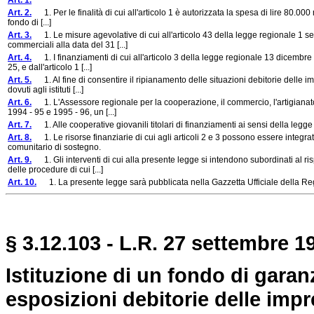
Art. 1.
Art. 2.
1. Per le finalità di cui all'articolo 1 è autorizzata la spesa di lire 80.000 mi
fondo di [...]
Art. 3.
1. Le misure agevolative di cui all'articolo 43 della legge regionale 1 se
commerciali alla data del 31 [...]
Art. 4.
1. I finanziamenti di cui all'articolo 3 della legge regionale 13 dicembre 
25, e dall'articolo 1 [...]
Art. 5.
1. Al fine di consentire il ripianamento delle situazioni debitorie delle im
dovuti agli istituti [...]
Art. 6.
1. L'Assessore regionale per la cooperazione, il commercio, l'artigianat
1994 - 95 e 1995 - 96, un [...]
Art. 7.
1. Alle cooperative giovanili titolari di finanziamenti ai sensi della legg
Art. 8.
1. Le risorse finanziarie di cui agli articoli 2 e 3 possono essere integrat
comunitario di sostegno.
Art. 9.
1. Gli interventi di cui alla presente legge si intendono subordinati al ris
delle procedure di cui [...]
Art. 10.
1. La presente legge sarà pubblicata nella Gazzetta Ufficiale della Reg
§ 3.12.103 - L.R. 27 settembre 19
Istituzione di un fondo di garan
esposizioni debitorie delle impr