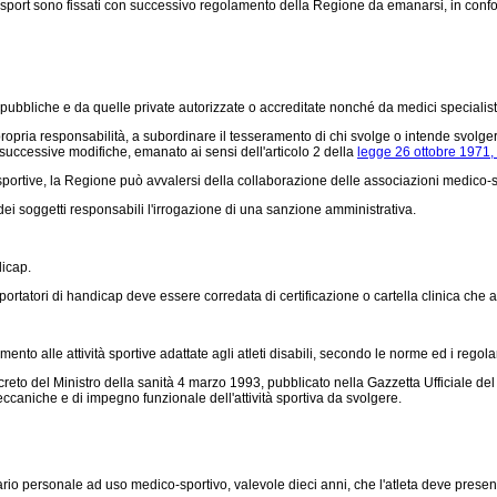
lo sport sono fissati con successivo regolamento della Regione da emanarsi, in confor
e pubbliche e da quelle private autorizzate o accreditate nonché da medici specialist
ropria responsabilità, a subordinare il tesseramento di chi svolge o intende svolgere
e successive modifiche, emanato ai sensi dell'articolo 2 della
legge 26 ottobre 1971,
sportive, la Regione può avvalersi della collaborazione delle associazioni medico-sp
ei soggetti responsabili l'irrogazione di una sanzione amministrativa.
dicap.
 portatori di handicap deve essere corredata di certificazione o cartella clinica che 
ento alle attività sportive adattate agli atleti disabili, secondo le norme ed i regol
eto del Ministro della sanità 4 marzo 1993, pubblicato nella Gazzetta Ufficiale del
meccaniche e di impegno funzionale dell'attività sportiva da svolgere.
o personale ad uso medico-sportivo, valevole dieci anni, che l'atleta deve presentar