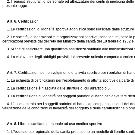
2. I requisiti strutturali, di personale ed attrezzature dei centri di medicina del
presente legge.
Art. 6.
Certificazioni.
1. Le certificazioni di idoneità sportiva agonistica sono rilasciate dalle struttur
2. Le società, le federazioni e le organizzazioni sportive, sono tenute, sotto la p
certificazioni previste dal decreto del Ministro della sanità del 18 febbraio 1982 
3. Al fine di assicurare una qualificata assistenza sanitaria alle manifestazioni 
4. La violazione degli obblighi previsti dal presente articolo comporta a carico d
Art. 7.
Certificazioni per lo svolgimento di attività sportive per i portatori di han
1. La richiesta di certificazioni per l'espletamento di attività sportive da parte di
2. La certificazione è rilasciata dalle strutture di cui all'articolo 5.
3. La certificazione di idoneità per soggetti portatori di handicap deve fare riferim
4. L'accertamento per i soggetti portatori di handicap comporta, ai sensi del decr
valutazione delle condizioni di invalidità del soggetto e delle caratteristiche bio
Art. 8.
Libretto sanitario personale ad uso medico-sportivo.
1. L'Assessorato regionale della sanità predispone un modello di libretto sanitari