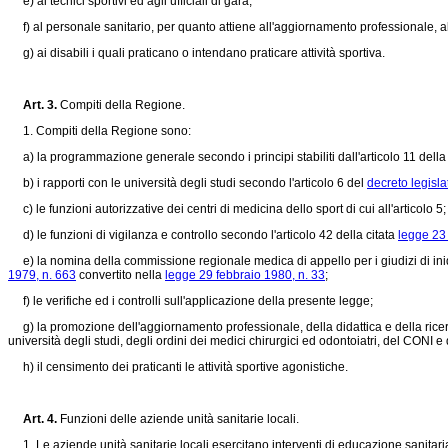
e) ai tecnici sportivi ed agli ufficiali di gara;
f) al personale sanitario, per quanto attiene all'aggiornamento professionale, all
g) ai disabili i quali praticano o intendano praticare attività sportiva.
Art. 3.
Compiti della Regione.
1. Compiti della Regione sono:
a) la programmazione generale secondo i principi stabiliti dall'articolo 11 dell
b) i rapporti con le università degli studi secondo l'articolo 6 del
decreto legisl
c) le funzioni autorizzative dei centri di medicina dello sport di cui all'articolo 5;
d) le funzioni di vigilanza e controllo secondo l'articolo 42 della citata
legge 23
e) la nomina della commissione regionale medica di appello per i giudizi di inido
1979, n. 663
convertito nella
legge 29 febbraio 1980, n. 33
;
f) le verifiche ed i controlli sull'applicazione della presente legge;
g) la promozione dell'aggiornamento professionale, della didattica e della rice
università degli studi, degli ordini dei medici chirurgici ed odontoiatri, del CONI 
h) il censimento dei praticanti le attività sportive agonistiche.
Art. 4.
Funzioni delle aziende unità sanitarie locali.
1. Le aziende unità sanitarie locali esercitano interventi di educazione sanitaria e