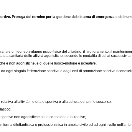
sportive. Proroga del termine per la gestione del sistema di emergenza e del num
tire un idoneo sviluppo psico-fisico del cittadino, il miglioramento, il manteniment
utela sanitaria delle attività agonistiche, secondo le modalità di cui ai successivi art
che e non agonistiche, e di quelle ludico-motorie e ricreative.
ta da ogni singola federazione sportiva e dagli enti di promozione sportiva riconosci
elativa all'attività motoria e sportiva e alla cultura del primo soccorso;
lastico;
 sportive non agonistiche o ludico-motorie e ricreative;
 forma dilettantistica o professionistica in ambito civile ed ad ogni livello nell'amb