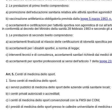
2. Le prestazioni di primo livello comprendono:
a) promozione dell'educazione sanitaria relativa alle attività sportive agonistiche
b) vaccinazione antitetanica obbligatoria prevista dalla
legge 5 marzo 1963, n
c) accertamenti e certificazioni per l'attività sportiva non agonistica di cui all'a
in conformità al decreto del Ministro della sanità 28 febbraio 1983 e secondo gli a
3. Le prestazioni di secondo livello comprendono:
a) accertamenti finalizzati al rilascio delle certificazioni di idoneità specifica pe
b) accertamenti per i disabili sportivi, a norma di legge;
c) interventi tecnici e di consulenza, accertamenti sanitari richiesti dai medici 
d) accertamenti per sportivi professionisti ai sensi dell'articolo 7 della
legge 23
Art. 5.
Centri di medicina dello sport.
1. Sono centri di medicina dello sport:
a) i servizi pubblici di medicina dello sport delle aziende unità sanitarie locali;
b) i centri privati autorizzati o accreditati;
c) i centri di medicina dello sport convenzionati con la FMSI del CONI;
d) i presidi di medicina dello sport presso le cattedre universitarie di medicina d