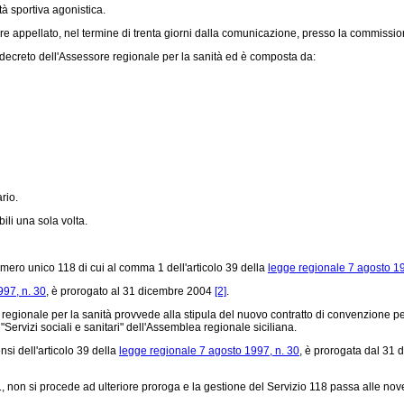
tà sportiva agonistica.
sere appellato, nel termine di trenta giorni dalla comunicazione, presso la commissi
ecreto dell'Assessore regionale per la sanità ed è composta da:
rio.
li una sola volta.
ero unico 118 di cui al comma 1 dell'articolo 39 della
legge regionale 7 agosto 19
997, n. 30
, è prorogato al 31 dicembre 2004
[2]
.
regionale per la sanità provvede alla stipula del nuovo contratto di convenzione per
rvizi sociali e sanitari" dell'Assemblea regionale siciliana.
si dell'articolo 39 della
legge regionale 7 agosto 1997, n. 30
, è prorogata dal 31 
n si procede ad ulteriore proroga e la gestione del Servizio 118 passa alle nove azi