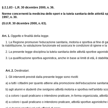
§ 2.1.83 - L.R. 30 dicembre 2000, n. 36.
Norme concernenti la medicina dello sport e la tutela sanitaria delle attività 
1997, n. 30.
(G.U.R. 30 dicembre 2000, n. 63).
Art. 1.
Oggetto e finalità della legge.
1. La Regione promuove l'educazione sanitaria, motoria e sportiva al fine di garan
la riabilitazione, la valutazione funzionale ed assicura le condizioni di igiene e la t
2. La presente legge disciplina la tutela sanitaria delle attività sportive agonisti
3. La qualificazione sportiva agonistica, anche in base ai limiti di età, è stabili
Art. 2.
Destinatari.
1. Gli interventi previsti dalla presente legge sono rivolti:
a) a tutti i cittadini per quanto attiene alla promozione dell'educazione sanitaria r
b) agli alunni e studenti che svolgono attività motoria e sportiva nell'ambito sco
c) a coloro i quali praticano o intendono praticare, in forma organizzata, attività
d) a coloro i quali praticano o intendono praticare, attività sportive agonistiche in