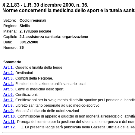
§ 2.1.83 - L.R. 30 dicembre 2000, n. 36.
Norme concernenti la medicina dello sport e la tutela sanita
Settore:
Codici regionali
Regione:
Sicilia
Materia:
2. sviluppo sociale
Capitolo:
2.1 assistenza sanitaria: organizzazione
Data:
30/12/2000
Numero:
36
Sommario
Art. 1.
Oggetto e finalità della legge.
Art. 2.
Destinatari.
Art. 3.
Compiti della Regione.
Art. 4.
Funzioni delle aziende unità sanitarie locali.
Art. 5.
Centri di medicina dello sport.
Art. 6.
Certificazioni.
Art. 7.
Certificazioni per lo svolgimento di attività sportive per i portatori di handi
Art. 8.
Libretto sanitario personale ad uso medico-sportivo.
Art. 9.
Modalità di rilascio delle autorizzazioni.
Art. 10.
Commissione di appello e giudizio di non idoneità all'esercizio di attività
Art. 11.
Proroga del termine per la gestione del sistema di emergenza e del numer
Art. 12.
1. La presente legge sarà pubblicata nella Gazzetta Ufficiale della Reg