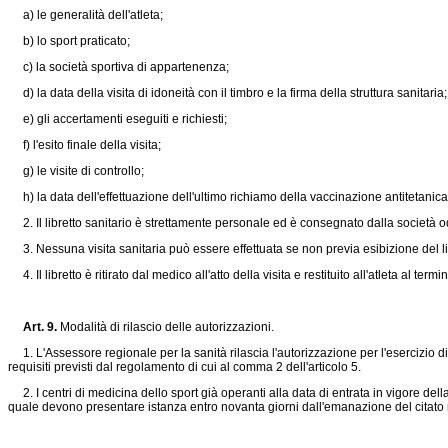
a) le generalità dell'atleta;
b) lo sport praticato;
c) la società sportiva di appartenenza;
d) la data della visita di idoneità con il timbro e la firma della struttura sanitaria;
e) gli accertamenti eseguiti e richiesti;
f) l'esito finale della visita;
g) le visite di controllo;
h) la data dell'effettuazione dell'ultimo richiamo della vaccinazione antitetanica
2. Il libretto sanitario è strettamente personale ed è consegnato dalla società od or
3. Nessuna visita sanitaria può essere effettuata se non previa esibizione del lib
4. Il libretto è ritirato dal medico all'atto della visita e restituito all'atleta al term
Art. 9.
Modalità di rilascio delle autorizzazioni.
1. L'Assessore regionale per la sanità rilascia l'autorizzazione per l'esercizio di 
requisiti previsti dal regolamento di cui al comma 2 dell'articolo 5.
2. I centri di medicina dello sport già operanti alla data di entrata in vigore de
quale devono presentare istanza entro novanta giorni dall'emanazione del citato