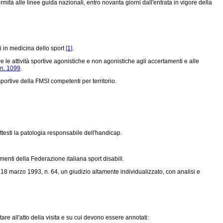
mità alle linee guida nazionali, entro novanta giorni dall'entrata in vigore della
i in medicina dello sport
[1]
.
 le attività sportive agonistiche e non agonistiche agli accertamenti e alle
 n. 1099
.
ortive della FMSI competenti per territorio.
attesti la patologia responsabile dell'handicap.
amenti della Federazione italiana sport disabili.
 18 marzo 1993, n. 64, un giudizio altamente individualizzato, con analisi e
e all'atto della visita e su cui devono essere annotati: