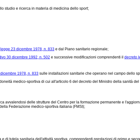
o studio e ricerca in materia di medicina dello sport;
a
legge 23 dicembre 1978, n. 833
e dal Piano sanitario regionale;
ativo 30 dicembre 1992, n. 502
e successive modificazioni comprendenti il
decreto l
 dicembre 1978, n. 833
sulle installazioni sanitarie che operano nel campo dello spo
neità medico-sportiva di cui all'articolo 6 del
decreto del Ministro della sanità del
rca avvalendosi delle strutture del Centro per la formazione permanente e l'aggior
e della Federazione medico-sportiva italiana (FMSI);
 di tutela sanitaria dell'attività sportiva, comprendenti prestazioni di primo e secon