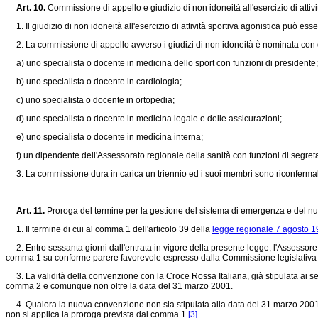
Art. 10.
Commissione di appello e giudizio di non idoneità all'esercizio di attivi
1. Il giudizio di non idoneità all'esercizio di attività sportiva agonistica può es
2. La commissione di appello avverso i giudizi di non idoneità è nominata con d
a) uno specialista o docente in medicina dello sport con funzioni di presidente;
b) uno specialista o docente in cardiologia;
c) uno specialista o docente in ortopedia;
d) uno specialista o docente in medicina legale e delle assicurazioni;
e) uno specialista o docente in medicina interna;
f) un dipendente dell'Assessorato regionale della sanità con funzioni di segreta
3. La commissione dura in carica un triennio ed i suoi membri sono riconfermabi
Art. 11.
Proroga del termine per la gestione del sistema di emergenza e del num
1. Il termine di cui al comma 1 dell'articolo 39 della
legge regionale 7 agosto 1
2. Entro sessanta giorni dall'entrata in vigore della presente legge, l'Assessore 
comma 1 su conforme parere favorevole espresso dalla Commissione legislativa "Se
3. La validità della convenzione con la Croce Rossa Italiana, già stipulata ai sen
comma 2 e comunque non oltre la data del 31 marzo 2001.
4. Qualora la nuova convenzione non sia stipulata alla data del 31 marzo 2001, no
non si applica la proroga prevista dal comma 1
[3]
.