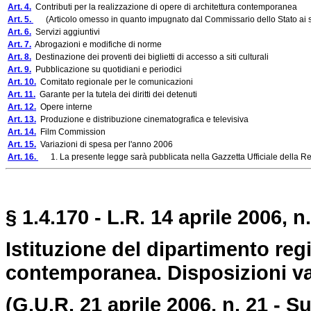
Art. 4.
Contributi per la realizzazione di opere di architettura contemporanea
Art. 5.
(Articolo omesso in quanto impugnato dal Commissario dello Stato ai sens
Art. 6.
Servizi aggiuntivi
Art. 7.
Abrogazioni e modifiche di norme
Art. 8.
Destinazione dei proventi dei biglietti di accesso a siti culturali
Art. 9.
Pubblicazione su quotidiani e periodici
Art. 10.
Comitato regionale per le comunicazioni
Art. 11.
Garante per la tutela dei diritti dei detenuti
Art. 12.
Opere interne
Art. 13.
Produzione e distribuzione cinematografica e televisiva
Art. 14.
Film Commission
Art. 15.
Variazioni di spesa per l'anno 2006
Art. 16.
1. La presente legge sarà pubblicata nella Gazzetta Ufficiale della Regi
§ 1.4.170 - L.R. 14 aprile 2006, n.
Istituzione del dipartimento regio
contemporanea. Disposizioni va
(G.U.R. 21 aprile 2006, n. 21 - 